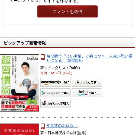
メールアドレス、サイトを保存する。
ピックアップ書籍情報
短期間で〝よい習慣〟が身につき、人生が思い通
りになる！ 超習慣術
著：メンタリストDaiGo
定価
1213
円（税抜）
年賀状のおはなし
著：日本郵便株式会社(監修)