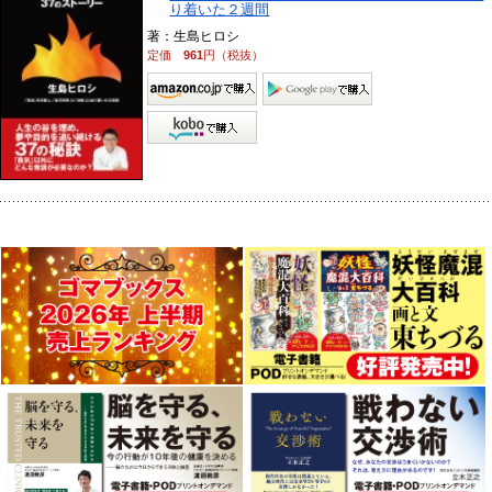
り着いた２週間
著：生島ヒロシ
定価
961
円（税抜）