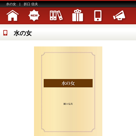
水の女 | 折口 信夫
水の女