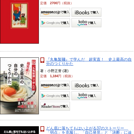
定価
2700
円（税抜）
『丸亀製麺』で学んだ 超実直！ 史上最高の自
分のつくりかた
著：小野正誉 (著)
定価
1,184
円（税抜）
どん底に落ちてもはい上がる37のストーリー
「弱点」を克服し、「自己発見」と「決断」に辿