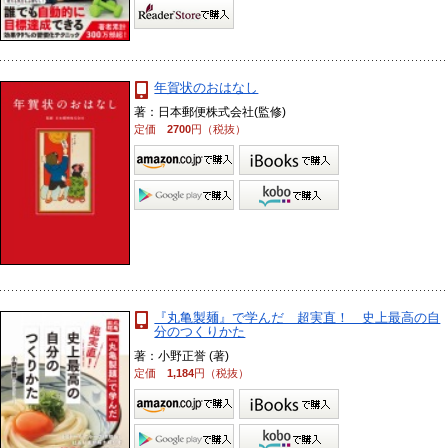
年賀状のおはなし
著：日本郵便株式会社(監修)
定価
2700
円（税抜）
『丸亀製麺』で学んだ 超実直！ 史上最高の自
分のつくりかた
著：小野正誉 (著)
定価
1,184
円（税抜）