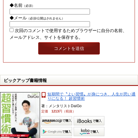
◆名前
（必須）
◆メール
（必須/公開はされません）
次回のコメントで使用するためブラウザーに自分の名前、
メールアドレス、サイトを保存する。
ピックアップ書籍情報
短期間で〝よい習慣〟が身につき、人生が思い通
りになる！ 超習慣術
著：メンタリストDaiGo
定価
1213
円（税抜）