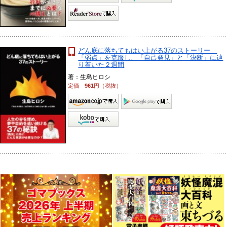
どん底に落ちてもはい上がる37のストーリー
「弱点」を克服し、「自己発見」と「決断」に辿
り着いた２週間
著：生島ヒロシ
定価
961
円（税抜）