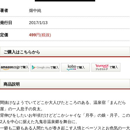
著者
畑中純
発行日
2017/1/13
定価
499
円(税抜)
ご購入はこちらから
商品説明
間抜けなようでいてどこか大人びたところのある、温泉宿「まんだら
屋」の一人息子の良太。
背伸びをしたいお年頃だけどどこかシャイな「月亭」の娘・月子。この
2人を中心に据えた九鬼谷温泉郷を舞台に、
一癖も二癖もある人間たちが巻き起こす人情とペーソスとお色気の一大