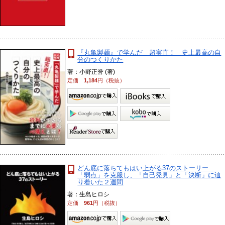
『丸亀製麺』で学んだ 超実直！ 史上最高の自
分のつくりかた
著：小野正誉 (著)
定価
1,184
円（税抜）
どん底に落ちてもはい上がる37のストーリー
「弱点」を克服し、「自己発見」と「決断」に辿
り着いた２週間
著：生島ヒロシ
定価
961
円（税抜）