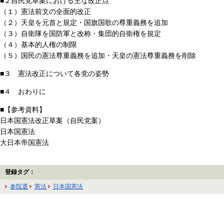
■２自民党草案における主な改正点
（１）憲法前文の全面的改正
（２）天皇を元首と規定・国旗国歌の尊重義務を追加
（３）自衛隊を国防軍と改称・集団的自衛権を規定
（４）基本的人権の制限
（５）国民の憲法尊重義務を追加・天皇の憲法尊重義務を削除
■３ 憲法改正について各党の姿勢
■４ おわりに
■【参考資料】
日本国憲法改正草案（自民党案）
日本国憲法
大日本帝国憲法
登録タグ：
参院選
憲法
日本国憲法