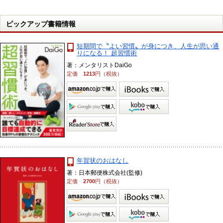
ピックアップ書籍情報
短期間で〝よい習慣〟が身につき、人生が思い通
りになる！ 超習慣術
著：メンタリストDaiGo
定価
1213
円（税抜）
年賀状のおはなし
著：日本郵便株式会社(監修)
定価
2700
円（税抜）