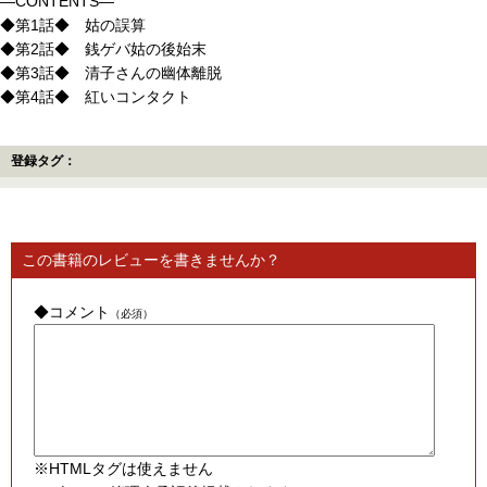
―CONTENTS―
◆第1話◆ 姑の誤算
◆第2話◆ 銭ゲバ姑の後始末
◆第3話◆ 清子さんの幽体離脱
◆第4話◆ 紅いコンタクト
登録タグ：
この書籍のレビューを書きませんか？
◆コメント
（必須）
※HTMLタグは使えません