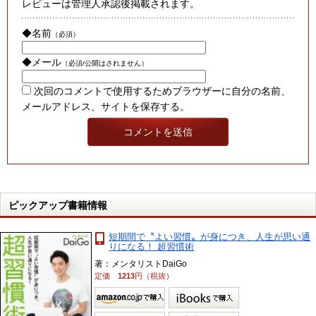
レビューは管理人承認後掲載されます。
◆名前
（必須）
◆メール
（必須/公開はされません）
次回のコメントで使用するためブラウザーに自分の名前、
メールアドレス、サイトを保存する。
ピックアップ書籍情報
短期間で〝よい習慣〟が身につき、人生が思い通
りになる！ 超習慣術
著：メンタリストDaiGo
定価
1213
円（税抜）