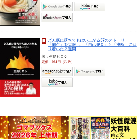
どん底に落ちてもはい上がる37のストーリー
「弱点」を克服し、「自己発見」と「決断」に辿
り着いた２週間
著：生島ヒロシ
定価
961
円（税抜）