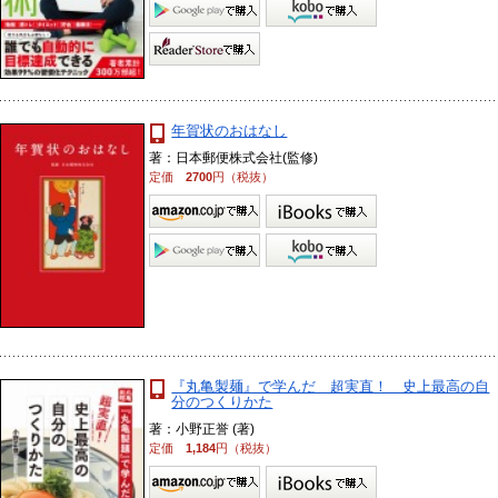
年賀状のおはなし
著：日本郵便株式会社(監修)
定価
2700
円（税抜）
『丸亀製麺』で学んだ 超実直！ 史上最高の自
分のつくりかた
著：小野正誉 (著)
定価
1,184
円（税抜）