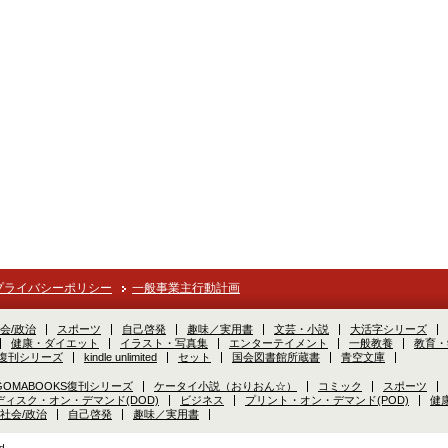
プライバシーポリシー
一般事業主行動計画
会/政治
スポーツ
自己啓発
趣味／実用書
文芸・小説
大活字シリーズ
健康・ダイエット
イラスト・写真集
エンターテイメント
一般教養
教育・
S復刊シリーズ
kindle unlimited
セット
国会図書館所蔵書
青空文庫
GOMABOOKS復刊シリーズ
ケータイ小説（おりおん☆）
コミック
スポーツ
ディスク・オン・デマンド(DOD)
ビジネス
プリント・オン・デマンド(POD)
健
社会/政治
自己啓発
趣味／実用書
d.