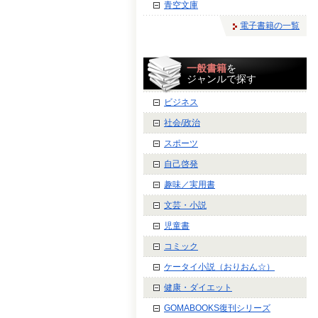
青空文庫
電子書籍の一覧
一般書籍
を
ジャンルで探す
ビジネス
社会/政治
スポーツ
自己啓発
趣味／実用書
文芸・小説
児童書
コミック
ケータイ小説（おりおん☆）
健康・ダイエット
GOMABOOKS復刊シリーズ