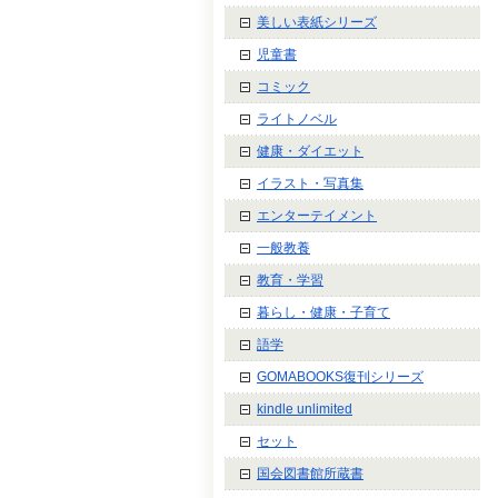
美しい表紙シリーズ
児童書
コミック
ライトノベル
健康・ダイエット
イラスト・写真集
エンターテイメント
一般教養
教育・学習
暮らし・健康・子育て
語学
GOMABOOKS復刊シリーズ
kindle unlimited
セット
国会図書館所蔵書