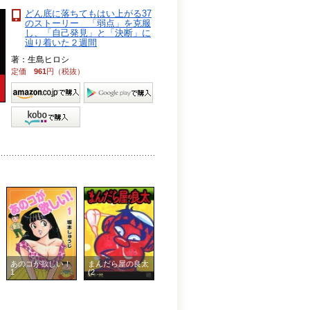
どん底に落ちてもはい上がる37
のストーリー 「弱点」を克服
し、「自己発見」と「決断」に
辿り着いた２週間
著：生島ヒロシ
定価
961
円（税抜）
あのコが欲しい！
まんだら屋の良太
1
(2 ...