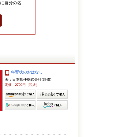
に自分の名
年賀状のおはなし
著：日本郵便株式会社(監修)
定価
2700
円（税抜）