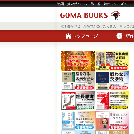
戦国 嫁vs姑バトル 第二巻 嫁姑シリーズ39 |
電子書籍のセール情報が盛りだくさん！もっと読