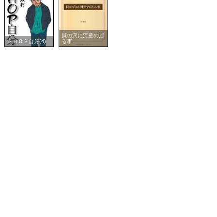
貝の穴に河童の居
ＳＨＯＰ自分(4)
る事