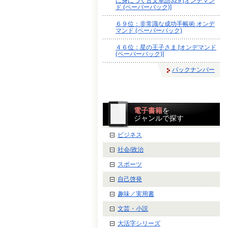
に身につく古文単語329 [オンデマン
ド (ペーパーバック)]
６９位：非常識な成功手帳術 オンデ
マンド (ペーパーバック)
４６位：星の王子さま [オンデマンド
(ペーパーバック)]
バックナンバー
電子書籍
を
ジャンルで探す
ビジネス
社会/政治
スポーツ
自己啓発
趣味／実用書
文芸・小説
大活字シリーズ