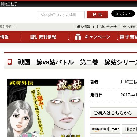
 川崎三枝子
書を身近に。
求人情報
お問い合わせ
会社概要
戦国 嫁vs姑バトル 第二巻 嫁姑シリーズ
著者
川崎三
発行日
2017/4/
ご購入はこちらから