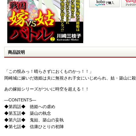
商品説明
「この恨みっ！晴らさずにおくものかっ！！」
岡崎城に嫁いだ徳姫は夫に無視され子女にいじめられ、姑・築山に殺
あの嫁姑シリーズがついに時空を超える！！
―CONTENTS―
◆第四話◆ 徳姫への虐め
◆第五話◆ 築山の執念
◆第六話◆ 鬼姑、築山の妄執
◆第七話◆ 信康ひとりの初陣