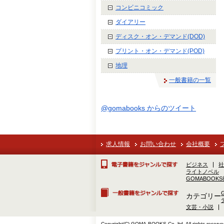
コンビニコミック
ダイアリー
ディスク・オン・デマンド(DOD)
プリント・オン・デマンド(POD)
地理
一般書籍の一覧
@gomabooks からのツイート
求人情報
お問い合わせ
会社概要
ビジネス
社
ライトノベル
GOMABOOK
カテゴリー
文芸・小説
Copyright(C) GOMA-BOOKS Co.,ltd. All rights reserve