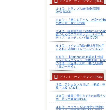
ディスク・オン・デマンド(DOD)
２３位：トランプ大統領就任演説
DVD BOOK
２５位：「勝てる子ども」が育つ究極
の教え方 育てる技術
３４位：認知症予防と改善にもなる家
族のためのアロママッサージ ポラリ
ティブ・タッチ ハンド編 [DVD]
６４位：マイナス7歳の極上笑顔を手
に入れる 表情筋トレーニング [DVD]
６６位：【Amazon.co.jp限定】沖縄
テレビセレクション 沖縄芝居 伝説
の名優・大宜見小太郎 現代人情劇
「丘の一本松」
プリント・オン・デマンド(POD)
３位：アシュタンガ ヨガ ~初級・中
級・上級（A＆B）
３８位：健康で長生きできれば思うツ
ボ 足ツボ健康法[POD]
４６位：コブタン 56の例文で効率的