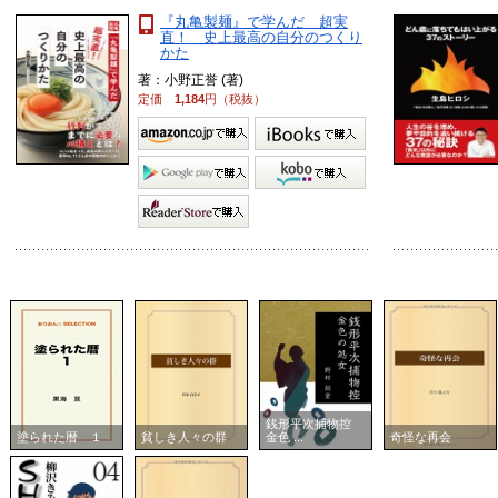
『丸亀製麺』で学んだ 超実
直！ 史上最高の自分のつくり
かた
著：小野正誉 (著)
定価
1,184
円（税抜）
銭形平次捕物控
塗られた暦 １
貧しき人々の群
金色 ...
奇怪な再会