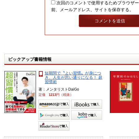
次回のコメントで使用するためブラウザー
前、メールアドレス、サイトを保存する。
ピックアップ書籍情報
短期間で〝よい習慣〟が身につ
き、人生が思い通りになる！ 超
習慣術
著：メンタリストDaiGo
定価
1213
円（税抜）