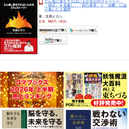
どん底に落ちてもはい上がる37のストーリー
「弱点」を克服し、「自己発見」と「決断」に辿
り着いた２週間
著：生島ヒロシ
定価
961
円（税抜）