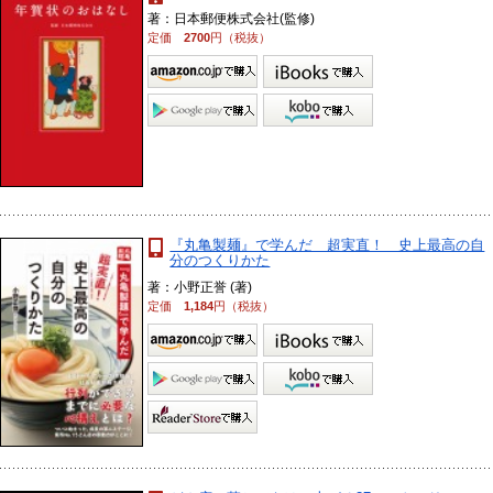
著：日本郵便株式会社(監修)
定価
2700
円（税抜）
『丸亀製麺』で学んだ 超実直！ 史上最高の自
分のつくりかた
著：小野正誉 (著)
定価
1,184
円（税抜）