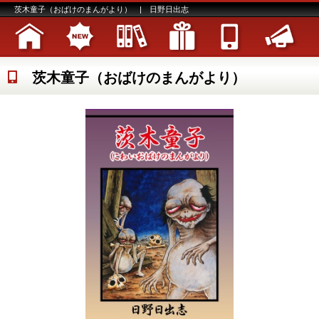
茨木童子（おばけのまんがより） | 日野日出志
茨木童子（おばけのまんがより）