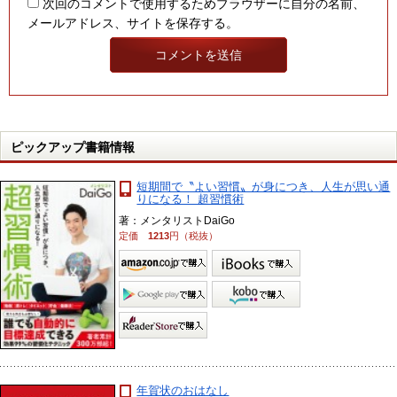
次回のコメントで使用するためブラウザーに自分の名前、
メールアドレス、サイトを保存する。
ピックアップ書籍情報
短期間で〝よい習慣〟が身につき、人生が思い通
りになる！ 超習慣術
著：メンタリストDaiGo
定価
1213
円（税抜）
年賀状のおはなし