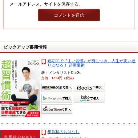
メールアドレス、サイトを保存する。
ピックアップ書籍情報
短期間で〝よい習慣〟が身につき、人生が思い通
りになる！ 超習慣術
著：メンタリストDaiGo
定価
1213
円（税抜）
年賀状のおはなし