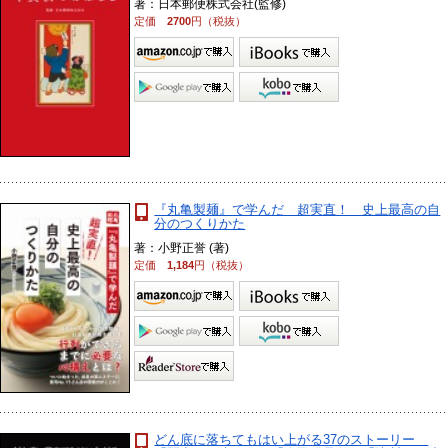
著：日本郵便株式会社(監修)
定価
2700
円（税抜）
『丸亀製麺』で学んだ 超実直！ 史上最高の自
分のつくりかた
著：小野正誉 (著)
定価
1,184
円（税抜）
どん底に落ちてもはい上がる37のストーリー