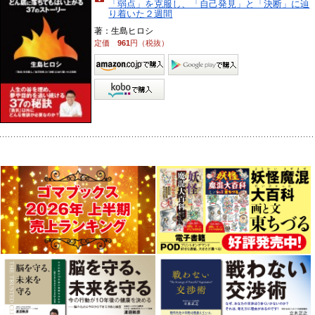
「弱点」を克服し、「自己発見」と「決断」に辿
り着いた２週間
著：生島ヒロシ
定価
961
円（税抜）