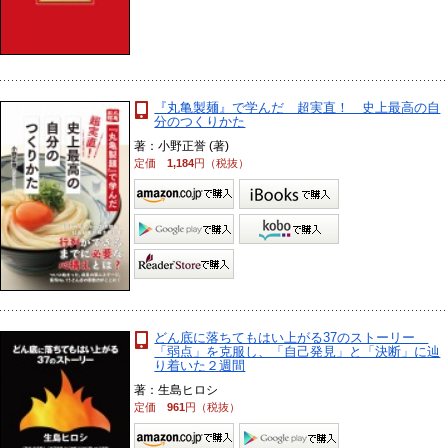
『丸亀製麺』で学んだ 超実直！ 史上最高の自
分のつくりかた
著：小野正誉 (著)
定価
1,184
円（税抜）
どん底に落ちてもはい上がる37のストーリー
「弱点」を克服し、「自己発見」と「決断」に辿
り着いた２週間
著：生島ヒロシ
定価
961
円（税抜）