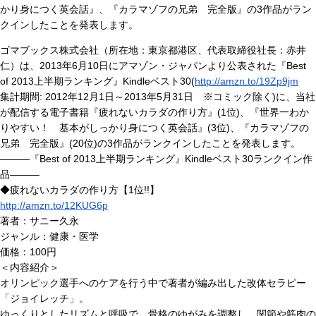
かり身につく英会話』、『カラマゾフの兄弟 完全版』の3作品がラン
クインしたことを発表します。
ゴマブックス株式会社（所在地：東京都港区、代表取締役社長：赤井
仁）は、2013年6月10日にアマゾン・ジャパンより公表された『Best
of 2013上半期ランキング』Kindleベスト30(
http://amzn.to/19Zp9jm
集計期間: 2012年12月1日～2013年5月31日 ※コミック除く)に、当社
が配信する電子書籍『疲れないカラダの作り方』(1位)、『世界一わか
りやすい！ 基本がしっかり身につく英会話』(3位)、『カラマゾフの
兄弟 完全版』(20位)の3作品がランクインしたことを発表します。
―――『Best of 2013上半期ランキング』Kindleベスト30ランクイン作
品―――
◆疲れないカラダの作り方【1位!!】
http://amzn.to/12KUG6p
著者：サニー久永
ジャンル：健康・医学
価格：100円
＜内容紹介＞
オリンピック選手へのケアを行う中で著者が編み出した改体セラピー
「ジョイレッチ」。
ゆっくりとしたリズムと呼吸で、骨格のゆがみを調整し、関節や筋肉の