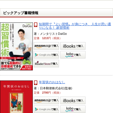
ピックアップ書籍情報
短期間で〝よい習慣〟が身につき、人生が思い通
りになる！ 超習慣術
著：メンタリストDaiGo
定価
1213
円（税抜）
年賀状のおはなし
著：日本郵便株式会社(監修)
定価
2700
円（税抜）