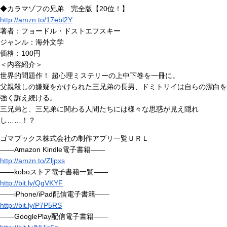
◆カラマゾフの兄弟 完全版【20位！】
http://amzn.to/17ebl2Y
著者：フョードル・ドストエフスキー
ジャンル：海外文学
価格：100円
＜内容紹介＞
世界的問題作！ 超心理ミステリーの上中下巻を一冊に。
父親殺しの嫌疑をかけられた三兄弟の長男、ドミトリイは自らの潔白を
強く訴え続ける。
三兄弟と、三兄弟に関わる人間たちには様々な思惑が見え隠れ
し……！？
ゴマブックス株式会社の制作アプリ一覧ＵＲＬ
――Amazon Kindle電子書籍――
http://amzn.to/Zljpxs
――koboストア電子書籍一覧――
http://bit.ly/QgVKYF
――iPhone/iPad配信電子書籍――
http://bit.ly/P7P5RS
――GooglePlay配信電子書籍――