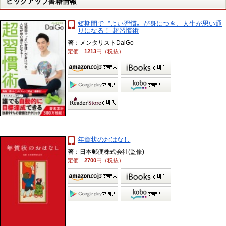
ピックアップ書籍情報
短期間で〝よい習慣〟が身につき、人生が思い通
りになる！ 超習慣術
著：メンタリストDaiGo
定価
1213
円（税抜）
年賀状のおはなし
著：日本郵便株式会社(監修)
定価
2700
円（税抜）