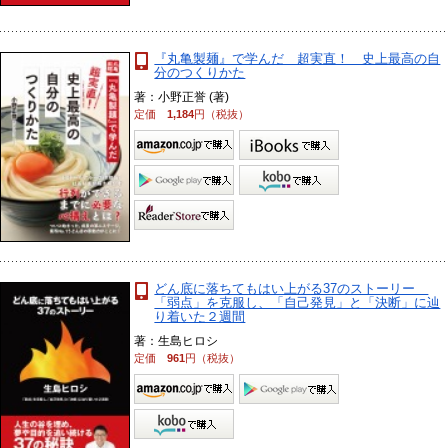
『丸亀製麺』で学んだ 超実直！ 史上最高の自
分のつくりかた
著：小野正誉 (著)
定価
1,184
円（税抜）
どん底に落ちてもはい上がる37のストーリー
「弱点」を克服し、「自己発見」と「決断」に辿
り着いた２週間
著：生島ヒロシ
定価
961
円（税抜）