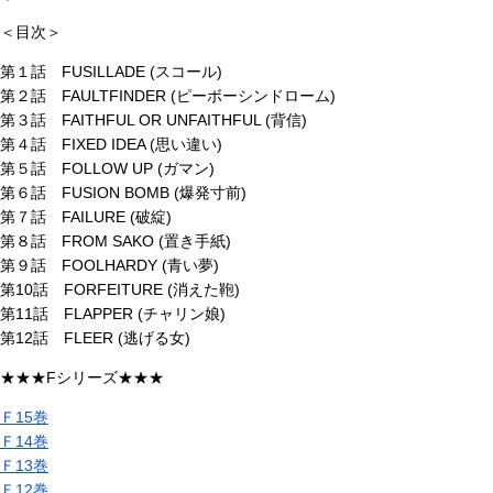
＜目次＞
第１話 FUSILLADE (スコール)
第２話 FAULTFINDER (ピーボーシンドローム)
第３話 FAITHFUL OR UNFAITHFUL (背信)
第４話 FIXED IDEA (思い違い)
第５話 FOLLOW UP (ガマン)
第６話 FUSION BOMB (爆発寸前)
第７話 FAILURE (破綻)
第８話 FROM SAKO (置き手紙)
第９話 FOOLHARDY (青い夢)
第10話 FORFEITURE (消えた鞄)
第11話 FLAPPER (チャリン娘)
第12話 FLEER (逃げる女)
★★★Fシリーズ★★★
Ｆ15巻
Ｆ14巻
Ｆ13巻
Ｆ12巻