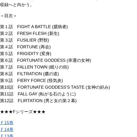
収録へと向かう。
＜目次＞
第１話 FIGHT A BATTLE (臆病者)
第２話 FRESH FLESH (新生)
第３話 FUSILIER (野獣)
第４話 FORTUNE (再会)
第５話 FRIGIDITY (変身)
第６話 FORTUNATE GODDESS (幸運の女神)
第７話 FALLEN TOWN (眠りの街)
第８話 FILTRATION (膿の道)
第９話 FIERY FORCE (怪気炎)
第10話 FORTUNATE GODDESS’S TASTE (女神の好み)
第11話 FALL GAY (転がる石のように)
第12話 FLIRTATION (男と女の第２幕)
★★★Fシリーズ★★★
Ｆ15巻
Ｆ14巻
Ｆ13巻