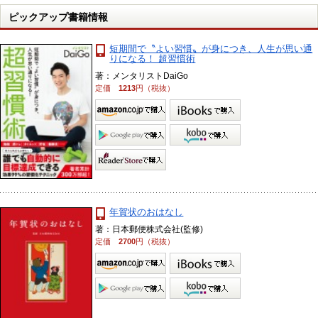
ピックアップ書籍情報
短期間で〝よい習慣〟が身につき、人生が思い通
りになる！ 超習慣術
著：メンタリストDaiGo
定価
1213
円（税抜）
年賀状のおはなし
著：日本郵便株式会社(監修)
定価
2700
円（税抜）