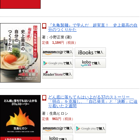
『丸亀製麺』で学んだ 超実直！ 史上最高の自
分のつくりかた
著：小野正誉 (著)
定価
1,184
円（税抜）
どん底に落ちてもはい上がる37のストーリー
「弱点」を克服し、「自己発見」と「決断」に辿
り着いた２週間
著：生島ヒロシ
定価
961
円（税抜）