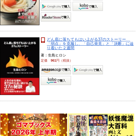
どん底に落ちてもはい上がる37のストーリー
「弱点」を克服し、「自己発見」と「決断」に辿
り着いた２週間
著：生島ヒロシ
定価
961
円（税抜）