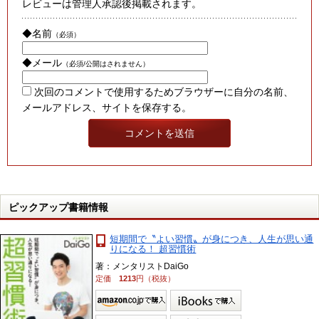
レビューは管理人承認後掲載されます。
◆名前
（必須）
◆メール
（必須/公開はされません）
次回のコメントで使用するためブラウザーに自分の名前、
メールアドレス、サイトを保存する。
ピックアップ書籍情報
短期間で〝よい習慣〟が身につき、人生が思い通
りになる！ 超習慣術
著：メンタリストDaiGo
定価
1213
円（税抜）