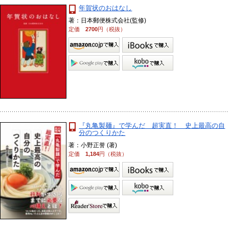
年賀状のおはなし
著：日本郵便株式会社(監修)
定価
2700
円（税抜）
『丸亀製麺』で学んだ 超実直！ 史上最高の自
分のつくりかた
著：小野正誉 (著)
定価
1,184
円（税抜）