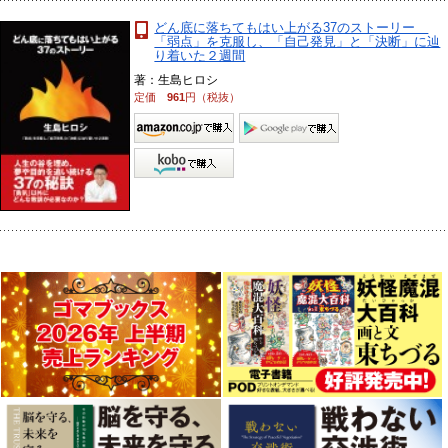
どん底に落ちてもはい上がる37のストーリー
「弱点」を克服し、「自己発見」と「決断」に辿
り着いた２週間
著：生島ヒロシ
定価
961
円（税抜）