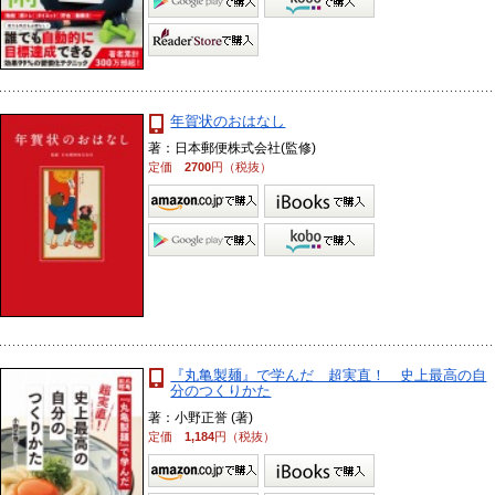
年賀状のおはなし
著：日本郵便株式会社(監修)
定価
2700
円（税抜）
『丸亀製麺』で学んだ 超実直！ 史上最高の自
分のつくりかた
著：小野正誉 (著)
定価
1,184
円（税抜）