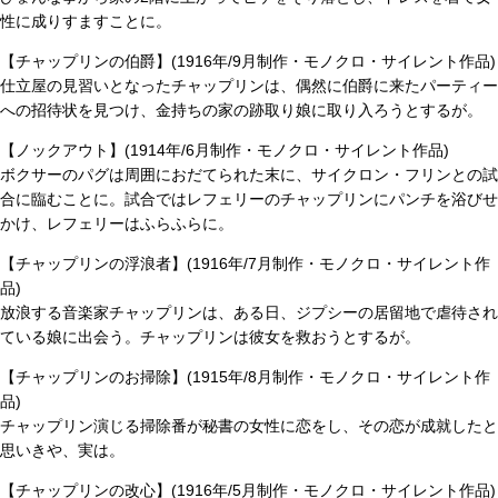
性に成りすますことに。
【チャップリンの伯爵】(1916年/9月制作・モノクロ・サイレント作品)
仕立屋の見習いとなったチャップリンは、偶然に伯爵に来たパーティー
への招待状を見つけ、金持ちの家の跡取り娘に取り入ろうとするが。
【ノックアウト】(1914年/6月制作・モノクロ・サイレント作品)
ボクサーのパグは周囲におだてられた末に、サイクロン・フリンとの試
合に臨むことに。試合ではレフェリーのチャップリンにパンチを浴びせ
かけ、レフェリーはふらふらに。
【チャップリンの浮浪者】(1916年/7月制作・モノクロ・サイレント作
品)
放浪する音楽家チャップリンは、ある日、ジプシーの居留地で虐待され
ている娘に出会う。チャップリンは彼女を救おうとするが。
【チャップリンのお掃除】(1915年/8月制作・モノクロ・サイレント作
品)
チャップリン演じる掃除番が秘書の女性に恋をし、その恋が成就したと
思いきや、実は。
【チャップリンの改心】(1916年/5月制作・モノクロ・サイレント作品)