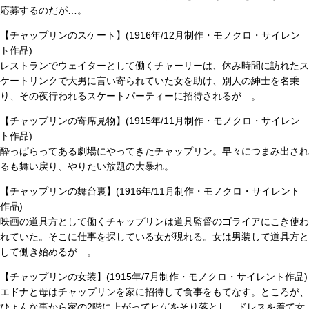
応募するのだが…。
【チャップリンのスケート】(1916年/12月制作・モノクロ・サイレン
ト作品)
レストランでウェイターとして働くチャーリーは、休み時間に訪れたス
ケートリンクで大男に言い寄られていた女を助け、別人の紳士を名乗
り、その夜行われるスケートパーティーに招待されるが…。
【チャップリンの寄席見物】(1915年/11月制作・モノクロ・サイレン
ト作品)
酔っぱらってある劇場にやってきたチャップリン。早々につまみ出され
るも舞い戻り、やりたい放題の大暴れ。
【チャップリンの舞台裏】(1916年/11月制作・モノクロ・サイレント
作品)
映画の道具方として働くチャップリンは道具監督のゴライアにこき使わ
れていた。そこに仕事を探している女が現れる。女は男装して道具方と
して働き始めるが…。
【チャップリンの女装】(1915年/7月制作・モノクロ・サイレント作品)
エドナと母はチャップリンを家に招待して食事をもてなす。ところが、
ひょんな事から家の2階に上がってヒゲをそり落とし、ドレスを着て女