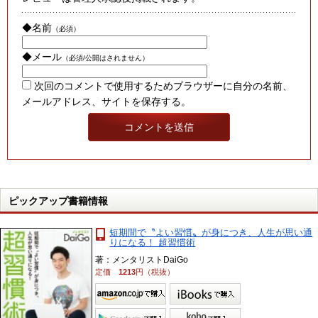
◆名前
（必須）
◆メール
（必須/公開はされません）
次回のコメントで使用するためブラウザーに自分の名前、
メールアドレス、サイトを保存する。
ピックアップ書籍情報
短期間で〝よい習慣〟が身につき、人生が思い通
りになる！ 超習慣術
著：メンタリストDaiGo
定価
1213
円（税抜）