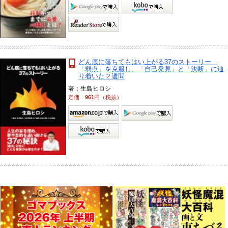
どん底に落ちてもはい上がる37のストーリー
「弱点」を克服し、「自己発見」と「決断」に辿
り着いた２週間
著：生島ヒロシ
定価
961
円（税抜）