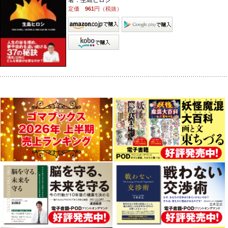
著：生島ヒロシ
定価
961
円（税抜）