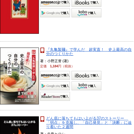
『丸亀製麺』で学んだ 超実直！ 史上最高の自
分のつくりかた
著：小野正誉 (著)
定価
1,184
円（税抜）
どん底に落ちてもはい上がる37のストーリー
「弱点」を克服し、「自己発見」と「決断」に辿
り着いた２週間