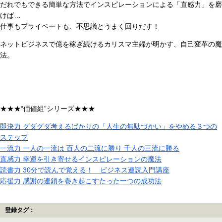
だれでもできる簡単な方法でインスピレーションによる「直感力」を磨
けば…
仕事もプライベートも、不思議とうまく回りだす！
ネットビジネスで億を稼ぎ続けるカリスマ主婦が明かす、自己変革の魔
法。
★★★“価値組”シリーズ★★★
即決力 グダグダ考えるばかりの「人生の無駄づかい」をやめる３つの
ステップ
一流力 一人の一流は 百人の二流に勝り 千人の三流に勝る
直感力 幸運を引き寄せるインスピレーションの魔法
読書力 30分で読んで覚える！ ビジネス連読入門講座
応援力 感謝の連鎖を巻き起こすたった一つの成功法
登録タグ：