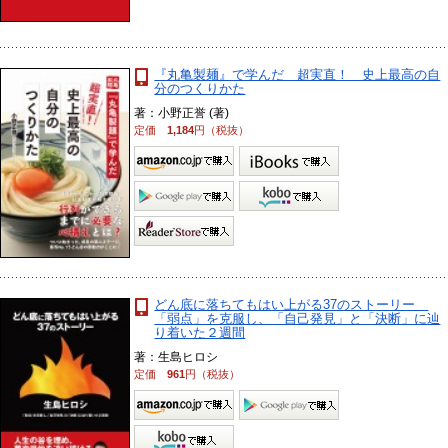
『丸亀製麺』で学んだ 超実直！ 史上最高の自
分のつくりかた
著：小野正誉 (著)
定価
1,184
円（税抜）
どん底に落ちてもはい上がる37のストーリー
「弱点」を克服し、「自己発見」と「決断」に辿
り着いた２週間
著：生島ヒロシ
定価
961
円（税抜）