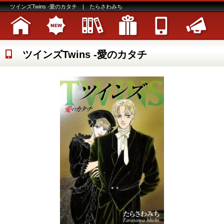
ツインズTwins -愛のカタチ | たらさわみち
ツインズTwins -愛のカタチ