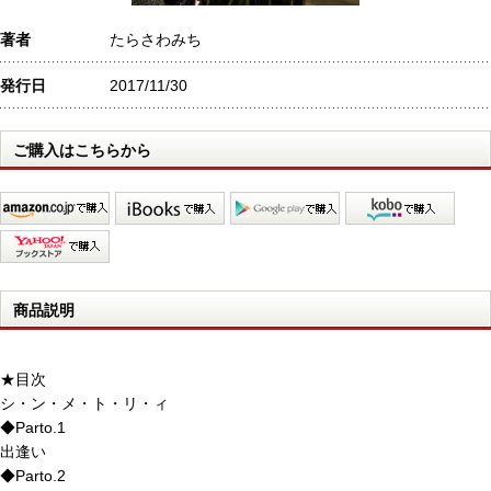
著者
たらさわみち
発行日
2017/11/30
ご購入はこちらから
商品説明
★目次
シ・ン・メ・ト・リ・ィ
◆Parto.1
出逢い
◆Parto.2