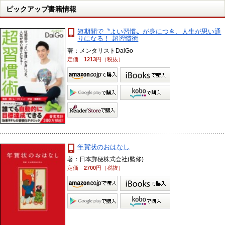
ピックアップ書籍情報
短期間で〝よい習慣〟が身につき、人生が思い通
りになる！ 超習慣術
著：メンタリストDaiGo
定価
1213
円（税抜）
年賀状のおはなし
著：日本郵便株式会社(監修)
定価
2700
円（税抜）