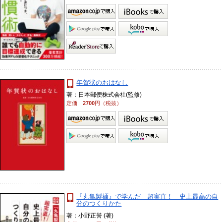
年賀状のおはなし
著：日本郵便株式会社(監修)
定価
2700
円（税抜）
『丸亀製麺』で学んだ 超実直！ 史上最高の自
分のつくりかた
著：小野正誉 (著)