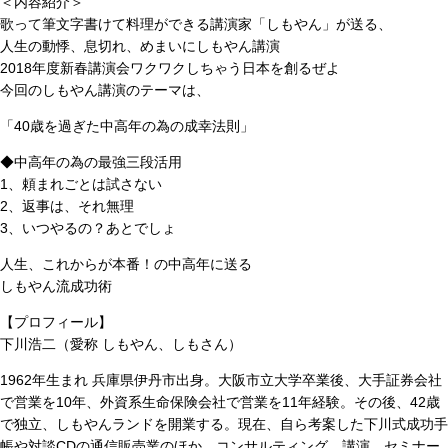
＜内容紹介＞
歌って筆文字書けて料理ができる講演家「しもやん」が送る、
人生の動悸、息切れ、めまいにしもやん講演
2018年度新春講演会ワクワクしちゃう日本を創るぜよ
今回のしもやん講演のテーマは、
「40歳を過ぎた中高年の為の成幸法則」
◆中高年の為の最強三段活用
1、頼まれごとは試さない
2、返事は、それ無理
3、いつやるの？あとでしょ
人生、これからが本番！の中高年に送る
しもやん流成功術
【プロフィール】
下川浩二（愛称 しもやん、しもさん）
1962年生まれ 兵庫県伊丹市出身。大阪市立大学卒業後、大手証券会社
で営業を10年、外資系生命保険会社で営業を11年経験。その後、42歳
で独立、しもやんランドを開業する。現在、自ら考案した下川式成功手
帳や対談CDの通信販売業のほか、コンサルティング、講演、セミナー