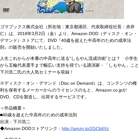
ゴマブックス株式会社（所在地：東京都港区、代表取締役社長：赤井
仁）は、2018年3月2日（金）より、Amazon DOD（ディスク・オン・
デマンド）ストアにて、DVD『40歳を超えた中高年のための成幸法
則』の販売を開始いたしました。
人生これからが本番の中高年に送る“しもやん流成功術”とは？ 小学生
から五輪代表選手まで幅広い支持を得ている講演家・「しもやん」こと
下川浩二氏の大人気セミナーを収録！
※ディスク・オン・デマンド（Disc on Demand）は、コンテンツの権
利を保有するメーカーからのライセンスのもと、Amazon.co.jpが
DVD、CDを製造し、出荷するサービスです。
＜作品概要＞
■40歳を超えた中高年のための成幸法則
出演：下川浩二
◆Amazon DODストアリンク：
http://amzn.to/2GCb6Vz