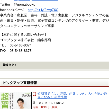
Twitter：@gomabooks
facebookページ：
http://bit.ly/2zvgZ6C
事業内容：出版業、書籍・雑誌・電子出版物・デジタルコンテンツの企
画・編集・制作・販売、電子書籍コンテンツのアグリゲート事業、デジ
タルコンテンツのオーサリング事業
【本件に関するお問い合わせ】
ゴマブックス株式会社 編集部宛
TEL：03-5468-8374
FAX：03-5468-8375
登録タグ：
ピックアップ書籍情報
短期間で〝よい習慣〟が身につき、人生が思い通
りになる！ 超習慣術
著：メンタリストDaiGo
定価
1213
円（税抜）