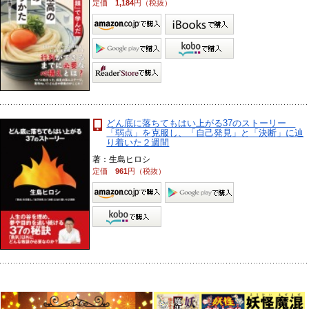
定価
1,184
円（税抜）
どん底に落ちてもはい上がる37のストーリー
「弱点」を克服し、「自己発見」と「決断」に辿
り着いた２週間
著：生島ヒロシ
定価
961
円（税抜）