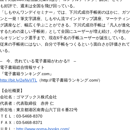
も好評で、週末は全国を飛び回っている。
「しもやんワンデイセミナー」では、下川式成功手帳術のほかに、ガツ
ンと一発！筆文字講座、しもやん流マインドマップ講座、マーケティン
グ講座など、幅広く学ぶことができる。下川式成功手帳は「凡人が進化
するための楽しい手帳術」として全国にユーザーが増え続け、小学生か
らオリンピック選手まで、現在6千名の手帳ユーザーが誕生している。
従来の手帳術にはない、自分で手帳をつくるという面白さが評価されて
いる。
– 今、売れている電子書籍がわかる!! –
電子書籍総合情報サイト
『電子書籍ランキング.com』
http://bit.ly/2eNvVTL
（http://電子書籍ランキング.com/）
【会社概要】
会社名：ゴマブックス株式会社
代表者：代表取締役 赤井 仁
所在地：東京都港区南青山六丁目６番22号
ＴＥＬ：03-5468-8370
ＦＡＸ：03-5468-8371
ＵＲＬ：
http://www.goma-books.com/