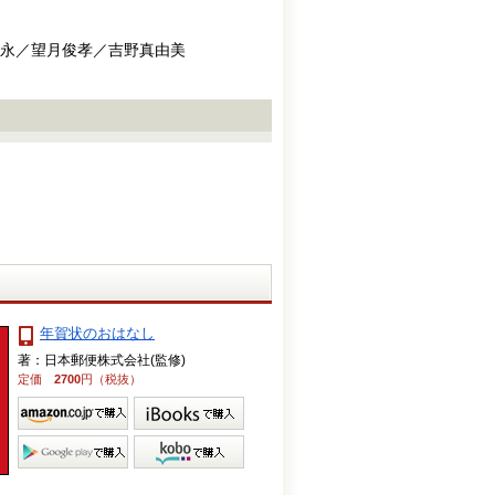
久永／望月俊孝／吉野真由美
年賀状のおはなし
著：日本郵便株式会社(監修)
定価
2700
円（税抜）