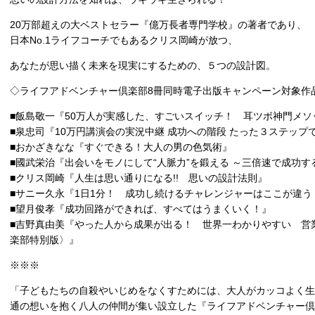
20万部超えの大ベストセラー『億万長者専門学校』の著者であり、
日本No.1ライフコーチでもあるクリス岡崎が放つ、
あなたが思い描く未来を現実にするための、５つの設計図。
◇ライフアドベンチャー倶楽部8冊同時電子出版キャンペーン対象作
■飯島敬一『50万人が実感した、すごいスイッチ！ 耳ツボ神門メソ
■泉忠司『10万円講演会の実況中継 成功への階段 たった３ステップ
■おかざきなな『すぐできる！大人の男の色気術』
■國武栄治『出会いをモノにして“人脈力”を鍛える ～三倍速で成功す
■クリス岡崎『人生は思い通りになる!! 思いの設計法則』
■サニー久永『1日1分！ 成功し続けるチャレンジャーはここが違う
■望月俊孝『成功回路ができれば、すべてはうまくいく！』
■吉野真由美『やった人から成果が出る！ 世界一わかりやすい 営業
楽部特別版〉』
※※※
「子どもたちの自殺やいじめをなくすためには、大人がカッコよく生
通の想いを抱く八人の仲間が集い設立した『ライフアドベンチャー倶