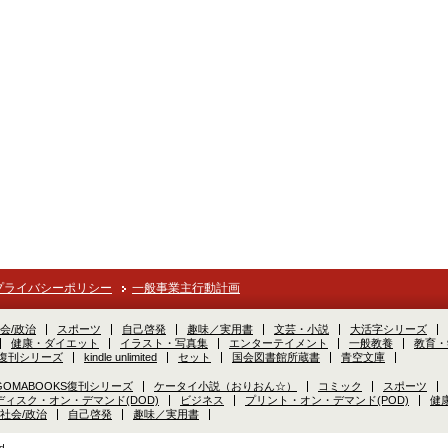
プライバシーポリシー
一般事業主行動計画
会/政治
スポーツ
自己啓発
趣味／実用書
文芸・小説
大活字シリーズ
健康・ダイエット
イラスト・写真集
エンターテイメント
一般教養
教育・
S復刊シリーズ
kindle unlimited
セット
国会図書館所蔵書
青空文庫
GOMABOOKS復刊シリーズ
ケータイ小説（おりおん☆）
コミック
スポーツ
ディスク・オン・デマンド(DOD)
ビジネス
プリント・オン・デマンド(POD)
健
社会/政治
自己啓発
趣味／実用書
d.