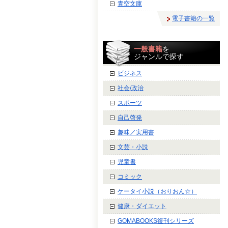
青空文庫
電子書籍の一覧
一般書籍
を
ジャンルで探す
ビジネス
社会/政治
スポーツ
自己啓発
趣味／実用書
文芸・小説
児童書
コミック
ケータイ小説（おりおん☆）
健康・ダイエット
GOMABOOKS復刊シリーズ