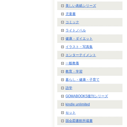
美しい表紙シリーズ
児童書
コミック
ライトノベル
健康・ダイエット
イラスト・写真集
エンターテイメント
一般教養
教育・学習
暮らし・健康・子育て
語学
GOMABOOKS復刊シリーズ
kindle unlimited
セット
国会図書館所蔵書