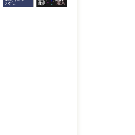
BIRT ...
師( ...