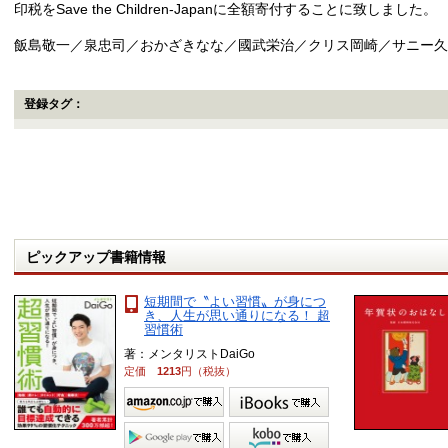
印税をSave the Children-Japanに全額寄付することに致しました。
飯島敬一／泉忠司／おかざきなな／國武栄治／クリス岡崎／サニー
登録タグ：
ピックアップ書籍情報
短期間で〝よい習慣〟が身につ
き、人生が思い通りになる！ 超
習慣術
著：メンタリストDaiGo
定価
1213
円（税抜）