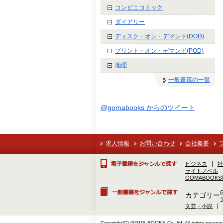
コンビニコミック
ダイアリー
ディスク・オン・デマンド(DOD)
プリント・オン・デマンド(POD)
地理
一般書籍の一覧
@gomabooks からのツイート
求人情報
お問い合わせ
会社概要
ビジネス
社
ライトノベル
GOMABOOK
カテゴリー
文芸・小説
Copyright(C) GOMA-BOOKS Co.,ltd. All rights reserve