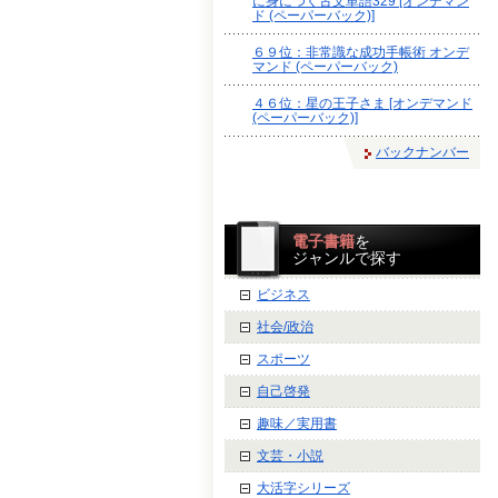
に身につく古文単語329 [オンデマン
ド (ペーパーバック)]
６９位：非常識な成功手帳術 オンデ
マンド (ペーパーバック)
４６位：星の王子さま [オンデマンド
(ペーパーバック)]
バックナンバー
電子書籍
を
ジャンルで探す
ビジネス
社会/政治
スポーツ
自己啓発
趣味／実用書
文芸・小説
大活字シリーズ