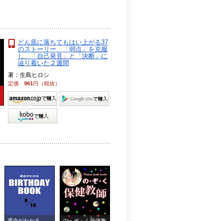
どん底に落ちてもはい上がる37
のストーリー 「弱点」を克服
し、「自己発見」と「決断」に
辿り着いた２週間
著：生島ヒロシ
定価
961
円（税抜）
運命がわかる
の・ぞ・く保健教