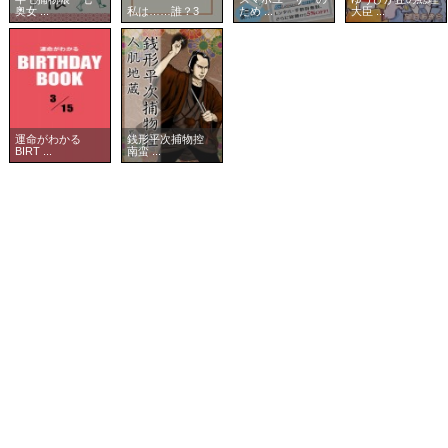
奥女 ...
私は……誰？3
ため ...
大臣 ...
運命がわかる
銭形平次捕物控
BIRT ...
南蛮 ...