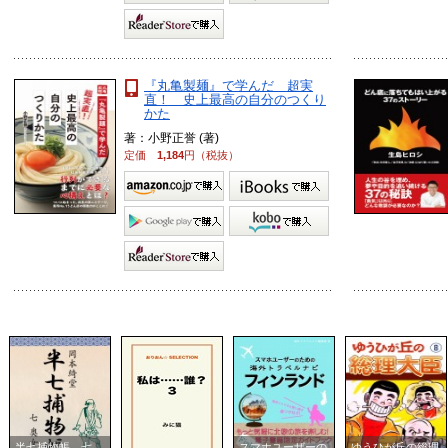
『丸亀製麺』で学んだ 超実
直！ 史上最高の自分のつくり
かた
著：小野正誉 (著)
定価
1,184
円（税抜）
半七捕物帳 七
スマホユーザーの
ゆうひが丘の総理