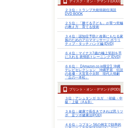
ディスク・オン・デマンド(DOD)
２３位：トランプ大統領就任演説
DVD BOOK
２５位：「勝てる子ども」が育つ究極
の教え方 育てる技術
３４位：認知症予防と改善にもなる家
族のためのアロママッサージ ポラリ
ティブ・タッチ ハンド編 [DVD]
６４位：マイナス7歳の極上笑顔を手
に入れる 表情筋トレーニング [DVD]
６６位：【Amazon.co.jp限定】沖縄
テレビセレクション 沖縄芝居 伝説
の名優・大宜見小太郎 現代人情劇
「丘の一本松」
プリント・オン・デマンド(POD)
３位：アシュタンガ ヨガ ~初級・中
級・上級（A＆B）
３８位：健康で長生きできれば思うツ
ボ 足ツボ健康法[POD]
４６位：コブタン 56の例文で効率的