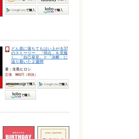
どん底に落ちてもはい上がる37
のストーリー 「弱点」を克服
し、「自己発見」と「決断」に
辿り着いた２週間
著：生島ヒロシ
定価
961
円（税抜）