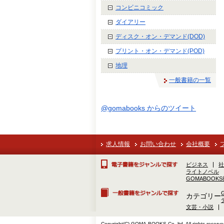
コンビニコミック
ダイアリー
ディスク・オン・デマンド(DOD)
プリント・オン・デマンド(POD)
地理
一般書籍の一覧
@gomabooks からのツイート
求人情報
お問い合わせ
会社概要
ビジネス
社
ライトノベル
GOMABOOK
カテゴリー
文芸・小説
Copyright(C) GOMA-BOOKS Co.,ltd. All rights reserve