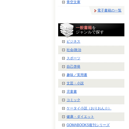
青空文庫
電子書籍の一覧
一般書籍
を
ジャンルで探す
ビジネス
社会/政治
スポーツ
自己啓発
趣味／実用書
文芸・小説
児童書
コミック
ケータイ小説（おりおん☆）
健康・ダイエット
GOMABOOKS復刊シリーズ