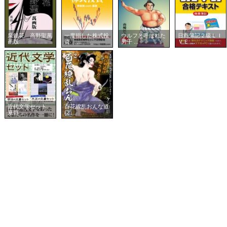
泉鏡花 高野聖萬
一度損した株式投
ウルフと呼ばれた
日商簿記２級ＬＩ
画版
資 ...
男千 ...
ＶＥ ...
近代文学セット
百花繚乱おんな道
夏目 ...
(2 ...