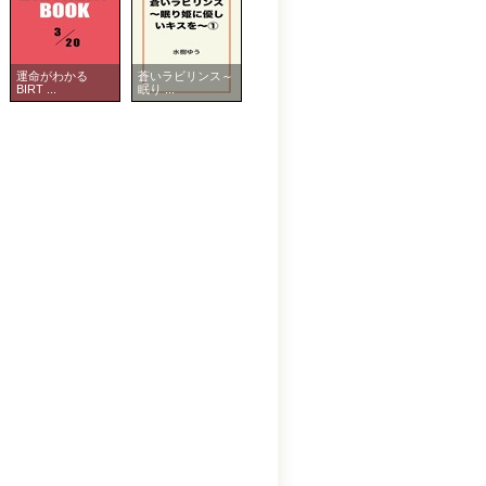
運命がわかる
蒼いラビリンス～
BIRT ...
眠り ...