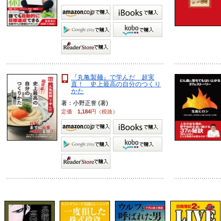
『丸亀製麺』で学んだ 超実
直！ 史上最高の自分のつくり
かた
著：小野正誉 (著)
定価
1,184
円（税抜）