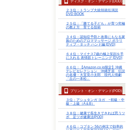
ディスク・オン・デマンド(DOD)
２３位：トランプ大統領就任演説
DVD BOOK
２５位：「勝てる子ども」が育つ究極
の教え方 育てる技術
３４位：認知症予防と改善にもなる家
族のためのアロママッサージ ポラリ
ティブ・タッチ ハンド編 [DVD]
６４位：マイナス7歳の極上笑顔を手
に入れる 表情筋トレーニング [DVD]
６６位：【Amazon.co.jp限定】沖縄
テレビセレクション 沖縄芝居 伝説
の名優・大宜見小太郎 現代人情劇
「丘の一本松」
プリント・オン・デマンド(POD)
３位：アシュタンガ ヨガ ~初級・中
級・上級（A＆B）
３８位：健康で長生きできれば思うツ
ボ 足ツボ健康法[POD]
４６位：コブタン 56の例文で効率的