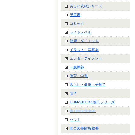
美しい表紙シリーズ
児童書
コミック
ライトノベル
健康・ダイエット
イラスト・写真集
エンターテイメント
一般教養
教育・学習
暮らし・健康・子育て
語学
GOMABOOKS復刊シリーズ
kindle unlimited
セット
国会図書館所蔵書