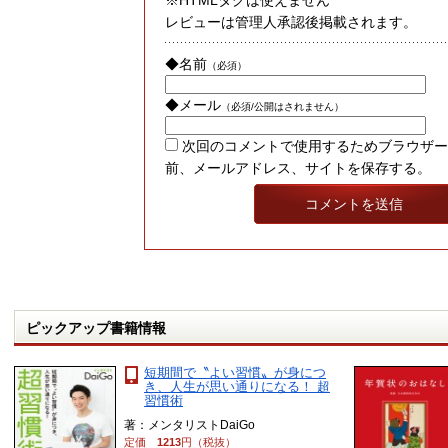
※HTMLタグは使えません
レビューは管理人承認後掲載されます。
◆名前
（必須）
◆メール
（必須/公開はされません）
次回のコメントで使用するためブラウザー
前、メールアドレス、サイトを保存する。
ピックアップ書籍情報
短期間で〝よい習慣〟が身につ
き、人生が思い通りになる！ 超
習慣術
著：メンタリストDaiGo
定価
1213
円（税抜）