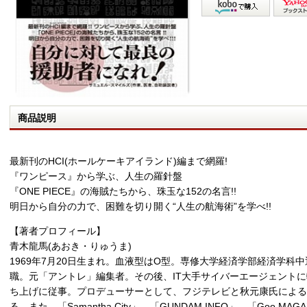
商品説明
最新刊のHCI(ホールケーキアイランド)編まで網羅!
『ワンピース』から学ぶ、人生の羅針盤
『ONE PIECE』の海賊たちから、珠玉な152の名言!!
明日から自分の力で、困難を切り開く“人生の航海術”を学べ!!
【著者プロフィール】
青木龍馬(あおき・りゅうま)
1969年7月20日生まれ。血液型はO型。専修大学経済学部経済学科
職。元「アントレ」編集者。その後、IT大手サイバーエージェントに
ち上げに従事。プロデューサーとして、フジテレビと秋元康氏による
る。また、「Samantha City」、「GUNDAM.INFO」、「Goo M