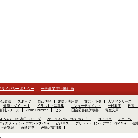
プライバシーポリシー
一般事業主行動計画
会/政治
スポーツ
自己啓発
趣味／実用書
文芸・小説
大活字シリーズ
健康・ダイエット
イラスト・写真集
エンターテイメント
一般教養
教育・
S復刊シリーズ
kindle unlimited
セット
国会図書館所蔵書
青空文庫
GOMABOOKS復刊シリーズ
ケータイ小説（おりおん☆）
コミック
スポーツ
ディスク・オン・デマンド(DOD)
ビジネス
プリント・オン・デマンド(POD)
健
社会/政治
自己啓発
趣味／実用書
d.