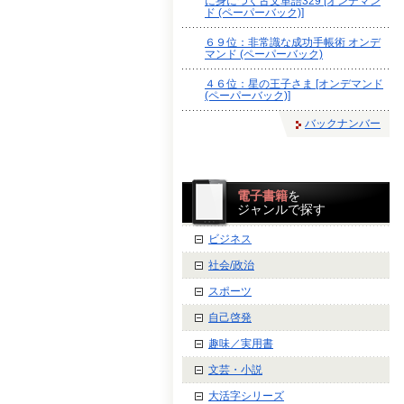
に身につく古文単語329 [オンデマン
ド (ペーパーバック)]
６９位：非常識な成功手帳術 オンデ
マンド (ペーパーバック)
４６位：星の王子さま [オンデマンド
(ペーパーバック)]
バックナンバー
電子書籍
を
ジャンルで探す
ビジネス
社会/政治
スポーツ
自己啓発
趣味／実用書
文芸・小説
大活字シリーズ