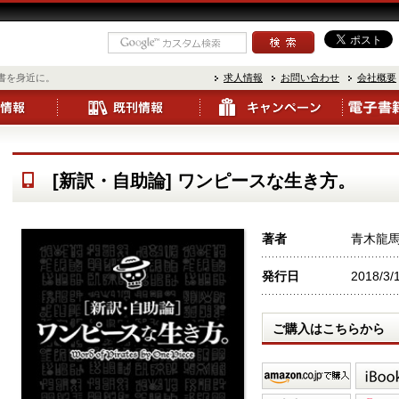
書を身近に。
求人情報
お問い合わせ
会社概要
[新訳・自助論] ワンピースな生き方。
著者
青木龍
発行日
2018/3/
ご購入はこちらから