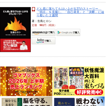
どん底に落ちてもはい上がる37のストーリー
「弱点」を克服し、「自己発見」と「決断」に辿
り着いた２週間
著：生島ヒロシ
定価
961
円（税抜）