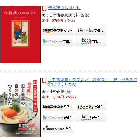
年賀状のおはなし
著：日本郵便株式会社(監修)
定価
2700
円（税抜）
『丸亀製麺』で学んだ 超実直！ 史上最高の自
分のつくりかた
著：小野正誉 (著)
定価
1,184
円（税抜）