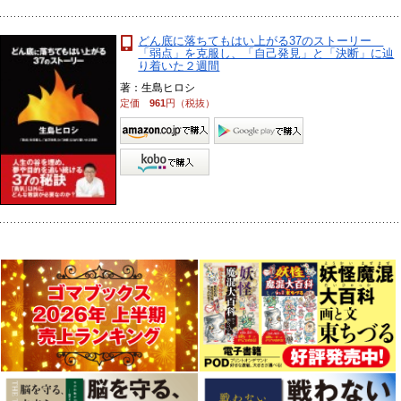
どん底に落ちてもはい上がる37のストーリー
「弱点」を克服し、「自己発見」と「決断」に辿
り着いた２週間
著：生島ヒロシ
定価
961
円（税抜）