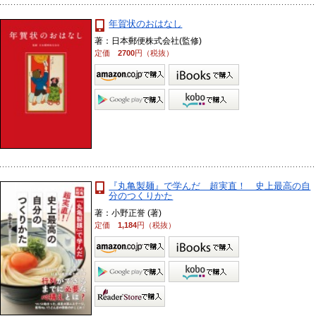
年賀状のおはなし
著：日本郵便株式会社(監修)
定価
2700
円（税抜）
『丸亀製麺』で学んだ 超実直！ 史上最高の自
分のつくりかた
著：小野正誉 (著)
定価
1,184
円（税抜）