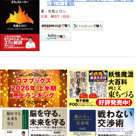
り着いた２週間
著：生島ヒロシ
定価
961
円（税抜）