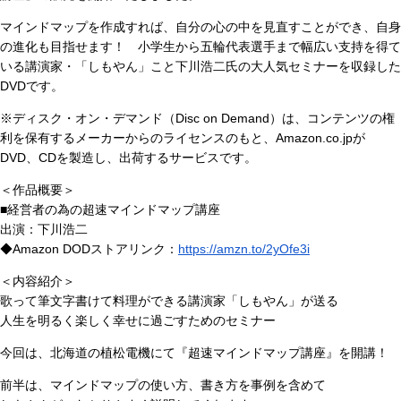
マインドマップを作成すれば、自分の心の中を見直すことができ、自身
の進化も目指せます！ 小学生から五輪代表選手まで幅広い支持を得て
いる講演家・「しもやん」こと下川浩二氏の大人気セミナーを収録した
DVDです。
※ディスク・オン・デマンド（Disc on Demand）は、コンテンツの権
利を保有するメーカーからのライセンスのもと、Amazon.co.jpが
DVD、CDを製造し、出荷するサービスです。
＜作品概要＞
■経営者の為の超速マインドマップ講座
出演：下川浩二
◆Amazon DODストアリンク：
https://amzn.to/2yOfe3i
＜内容紹介＞
歌って筆文字書けて料理ができる講演家「しもやん」が送る
人生を明るく楽しく幸せに過ごすためのセミナー
今回は、北海道の植松電機にて『超速マインドマップ講座』を開講！
前半は、マインドマップの使い方、書き方を事例を含めて