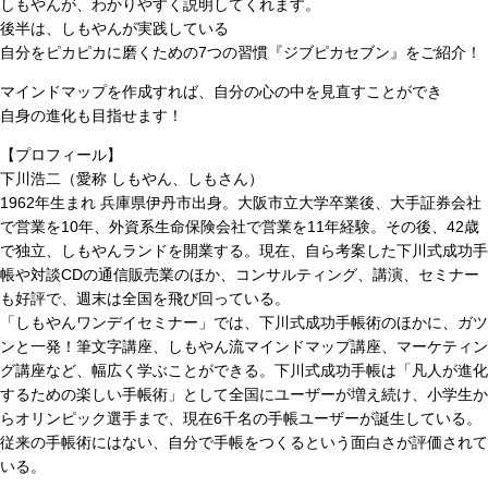
しもやんが、わかりやすく説明してくれます。
後半は、しもやんが実践している
自分をピカピカに磨くための7つの習慣『ジブピカセブン』をご紹介！
マインドマップを作成すれば、自分の心の中を見直すことができ
自身の進化も目指せます！
【プロフィール】
下川浩二（愛称 しもやん、しもさん）
1962年生まれ 兵庫県伊丹市出身。大阪市立大学卒業後、大手証券会社
で営業を10年、外資系生命保険会社で営業を11年経験。その後、42歳
で独立、しもやんランドを開業する。現在、自ら考案した下川式成功手
帳や対談CDの通信販売業のほか、コンサルティング、講演、セミナー
も好評で、週末は全国を飛び回っている。
「しもやんワンデイセミナー」では、下川式成功手帳術のほかに、ガツ
ンと一発！筆文字講座、しもやん流マインドマップ講座、マーケティン
グ講座など、幅広く学ぶことができる。下川式成功手帳は「凡人が進化
するための楽しい手帳術」として全国にユーザーが増え続け、小学生か
らオリンピック選手まで、現在6千名の手帳ユーザーが誕生している。
従来の手帳術にはない、自分で手帳をつくるという面白さが評価されて
いる。