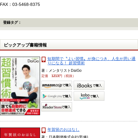
FAX：03-5468-8375
登録タグ：
ピックアップ書籍情報
短期間で〝よい習慣〟が身につき、人生が思い通
りになる！ 超習慣術
著：メンタリストDaiGo
定価
1213
円（税抜）
年賀状のおはなし
著：日本郵便株式会社(監修)