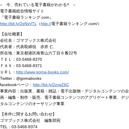
– 今、売れている電子書籍がわかる!! –
電子書籍総合情報サイト
『電子書籍ランキング.com』
http://bit.ly/2eNvVTL
（
http://
電子書籍ランキング.com/）
【会社概要】
会社名：ゴマブックス株式会社
代表者：代表取締役 赤井 仁
所在地：東京都港区南青山六丁目６番22号
ＴＥＬ：03-5468-8370
ＦＡＸ：03-5468-8371
ＵＲＬ：
http://www.goma-books.com/
Twitter：@gomabooks
facebookページ：
http://bit.ly/2zvgZ6C
事業内容：出版業、書籍・雑誌・電子出版物・デジタルコンテンツの企
画・編集・制作・販売、電子書籍コンテンツのアグリゲート事業、デジ
タルコンテンツのオーサリング事業
【本件に関するお問い合わせ】
ゴマブックス株式会社 編集部宛
TEL：03-5468-8374