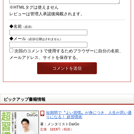
※HTMLタグは使えません
レビューは管理人承認後掲載されます。
◆名前
（必須）
◆メール
（必須/公開はされません）
次回のコメントで使用するためブラウザーに自分の名前、
メールアドレス、サイトを保存する。
ピックアップ書籍情報
短期間で〝よい習慣〟が身につき、人生が思い通
りになる！ 超習慣術
著：メンタリストDaiGo
定価
1213
円（税抜）