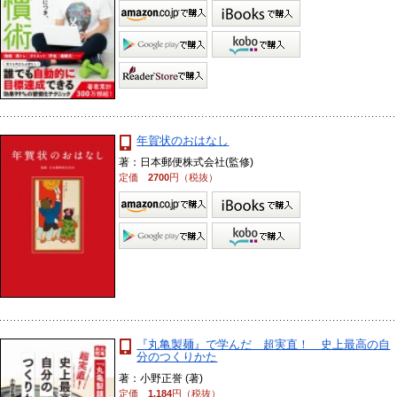
年賀状のおはなし
著：日本郵便株式会社(監修)
定価
2700
円（税抜）
『丸亀製麺』で学んだ 超実直！ 史上最高の自
分のつくりかた
著：小野正誉 (著)
定価
1,184
円（税抜）