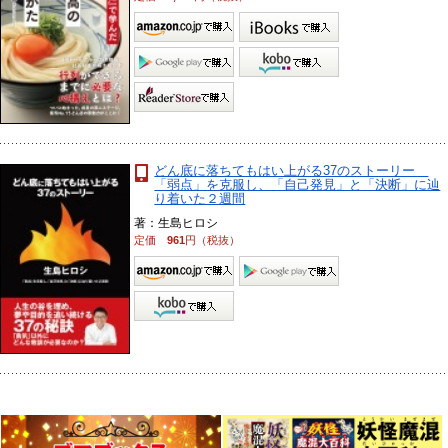
どん底に落ちてもはい上がる37のストーリー
「弱点」を克服し、「自己発見」と「決断」に辿
り着いた２週間
著：生島ヒロシ
定価
961
円（税抜）