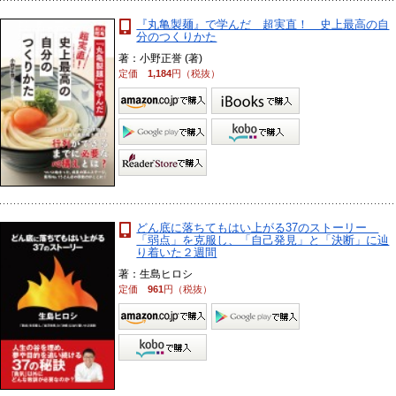
『丸亀製麺』で学んだ 超実直！ 史上最高の自
分のつくりかた
著：小野正誉 (著)
定価
1,184
円（税抜）
どん底に落ちてもはい上がる37のストーリー
「弱点」を克服し、「自己発見」と「決断」に辿
り着いた２週間
著：生島ヒロシ
定価
961
円（税抜）