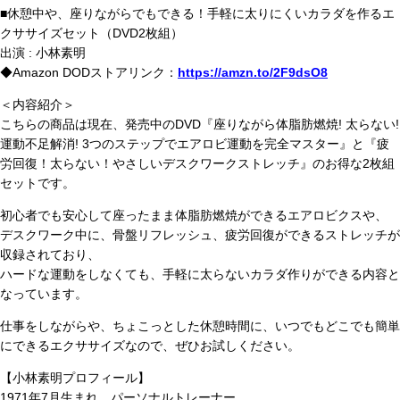
■休憩中や、座りながらでもできる！手軽に太りにくいカラダを作るエ
クササイズセット（DVD2枚組）
出演 : 小林素明
◆Amazon DODストアリンク：
https://amzn.to/2F9dsO8
＜内容紹介＞
こちらの商品は現在、発売中のDVD『座りながら体脂肪燃焼! 太らない!
運動不足解消! 3つのステップでエアロビ運動を完全マスター』と『疲
労回復！太らない！やさしいデスクワークストレッチ』のお得な2枚組
セットです。
初心者でも安心して座ったまま体脂肪燃焼ができるエアロビクスや、
デスクワーク中に、骨盤リフレッシュ、疲労回復ができるストレッチが
収録されており、
ハードな運動をしなくても、手軽に太らないカラダ作りができる内容と
なっています。
仕事をしながらや、ちょこっとした休憩時間に、いつでもどこでも簡単
にできるエクササイズなので、ぜひお試しください。
【小林素明プロフィール】
1971年7月生まれ、パーソナルトレーナー