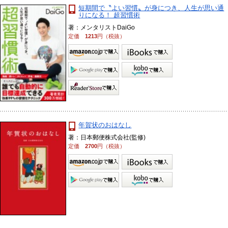
短期間で〝よい習慣〟が身につき、人生が思い通
りになる！ 超習慣術
著：メンタリストDaiGo
定価
1213
円（税抜）
年賀状のおはなし
著：日本郵便株式会社(監修)
定価
2700
円（税抜）