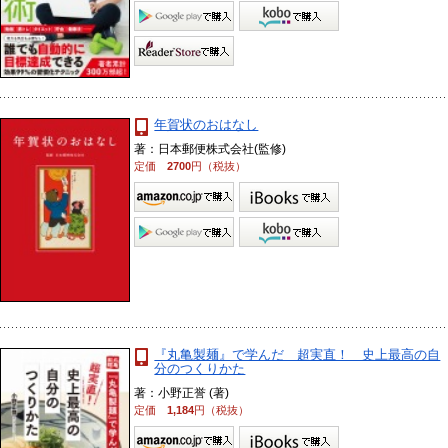
年賀状のおはなし
著：日本郵便株式会社(監修)
定価
2700
円（税抜）
『丸亀製麺』で学んだ 超実直！ 史上最高の自
分のつくりかた
著：小野正誉 (著)
定価
1,184
円（税抜）