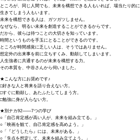
ところが、同じ人間でも、未来を構想できる人もいれば、場当たり的に
生きてしまう人もいます。
未来を構想できる人は、ガツガツしません。
なぜなら、明るい未来を創造することができるからです。
だから、彼らは待つことの大切さを知っています。
時間というものを手玉にとることができるのです。
ところが時間感覚に乏しい人は、そうではありません。
想定外の出来事を前に立ちすくみ、動顛してしまいます。
人生強者に共通するのが未来を構想する力。
その本質を、中谷さんから伺いました。
★こんな方にお奨めです♪
□好きな人と将来を語り合えない方。
□すぐに動顛し、あたふたしてしまう方。
□勉強に身が入らない方。
★別ナカ92――7つの学び
○「自己肯定感が高い人が、未来を組み立てる。」
○「映画を観て、自己肯定感を高めよう。」
○「『どうしたら』には、未来がある。」
○「失点を想定して、未来を組み立てよう。」