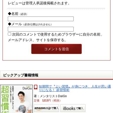
レビューは管理人承認後掲載されます。
◆名前
（必須）
◆メール
（必須/公開はされません）
次回のコメントで使用するためブラウザーに自分の名前、
メールアドレス、サイトを保存する。
ピックアップ書籍情報
短期間で〝よい習慣〟が身につき、人生が思い通
りになる！ 超習慣術
著：メンタリストDaiGo
定価
1213
円（税抜）