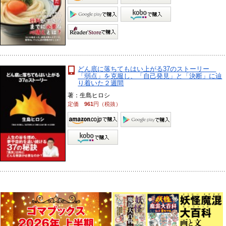
どん底に落ちてもはい上がる37のストーリー
「弱点」を克服し、「自己発見」と「決断」に辿
り着いた２週間
著：生島ヒロシ
定価
961
円（税抜）