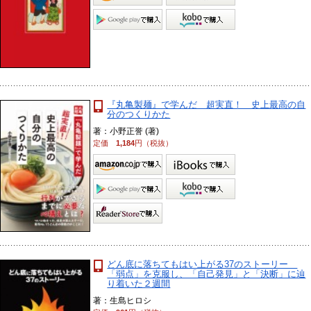
『丸亀製麺』で学んだ 超実直！ 史上最高の自
分のつくりかた
著：小野正誉 (著)
定価
1,184
円（税抜）
どん底に落ちてもはい上がる37のストーリー
「弱点」を克服し、「自己発見」と「決断」に辿
り着いた２週間
著：生島ヒロシ