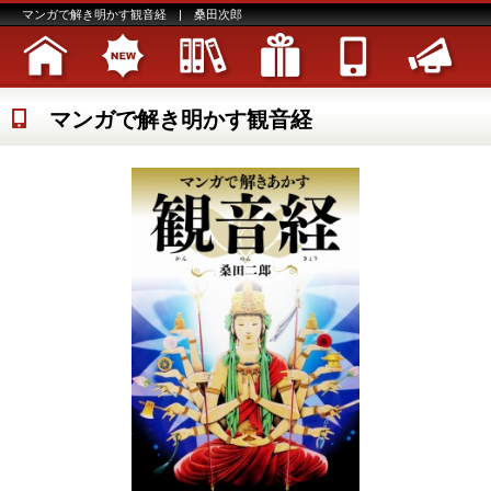
マンガで解き明かす観音経 | 桑田次郎
マンガで解き明かす観音経