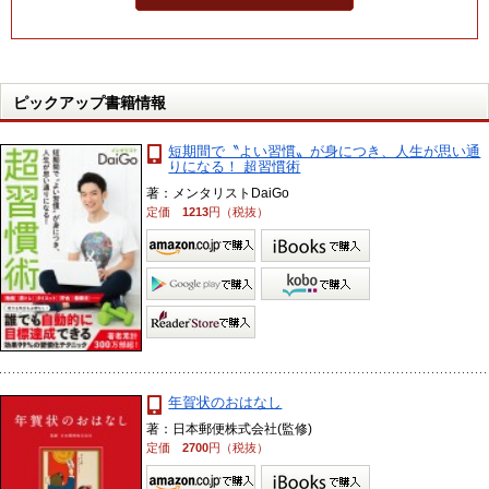
ピックアップ書籍情報
短期間で〝よい習慣〟が身につき、人生が思い通
りになる！ 超習慣術
著：メンタリストDaiGo
定価
1213
円（税抜）
年賀状のおはなし
著：日本郵便株式会社(監修)
定価
2700
円（税抜）