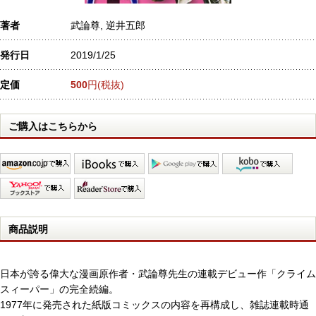
著者
武論尊, 逆井五郎
発行日
2019/1/25
定価
500
円(税抜)
ご購入はこちらから
商品説明
日本が誇る偉大な漫画原作者・武論尊先生の連載デビュー作「クライム
スィーパー」の完全続編。
1977年に発売された紙版コミックスの内容を再構成し、雑誌連載時通