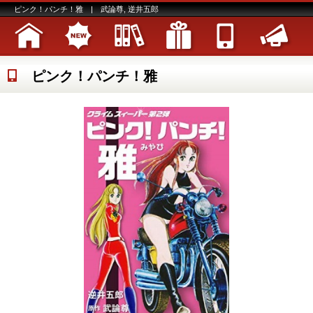
ピンク！パンチ！雅 | 武論尊, 逆井五郎
ピンク！パンチ！雅