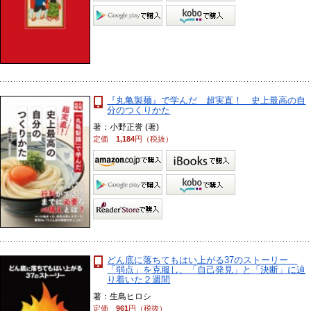
『丸亀製麺』で学んだ 超実直！ 史上最高の自
分のつくりかた
著：小野正誉 (著)
定価
1,184
円（税抜）
どん底に落ちてもはい上がる37のストーリー
「弱点」を克服し、「自己発見」と「決断」に辿
り着いた２週間
著：生島ヒロシ
定価
961
円（税抜）