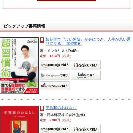
ピックアップ書籍情報
短期間で〝よい習慣〟が身につき、人生が思い通
りになる！ 超習慣術
著：メンタリストDaiGo
定価
1213
円（税抜）
年賀状のおはなし
著：日本郵便株式会社(監修)
定価
2700
円（税抜）