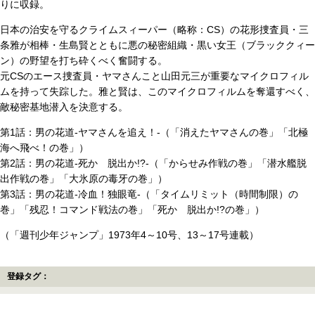
りに収録。
日本の治安を守るクライムスィーパー（略称：CS）の花形捜査員・三
条雅が相棒・生島賢とともに悪の秘密組織・黒い女王（ブラッククィー
ン）の野望を打ち砕くべく奮闘する。
元CSのエース捜査員・ヤマさんこと山田元三が重要なマイクロフィル
ムを持って失踪した。雅と賢は、このマイクロフィルムを奪還すべく、
敵秘密基地潜入を決意する。
第1話：男の花道-ヤマさんを追え！-（「消えたヤマさんの巻」「北極
海へ飛べ！の巻」）
第2話：男の花道-死か 脱出か!?-（「からせみ作戦の巻」「潜水艦脱
出作戦の巻」「大氷原の毒牙の巻」）
第3話：男の花道-冷血！独眼竜-（「タイムリミット（時間制限）の
巻」「残忍！コマンド戦法の巻」「死か 脱出か!?の巻」）
（「週刊少年ジャンプ」1973年4～10号、13～17号連載）
登録タグ：