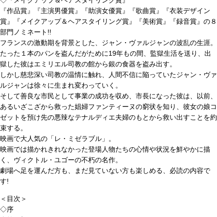
◇『メイクアップ＆ヘアスタイリング賞』
『作品賞』『主演男優賞』『助演女優賞』『歌曲賞』『衣装デザイン
賞』『メイクアップ＆ヘアスタイリング賞』『美術賞』『録音賞』の８
部門ノミネート!!
フランスの激動期を背景とした、ジャン・ヴァルジャンの波乱の生涯。
たった１本のパンを盗んだがために19年もの間、監獄生活を送り、出
獄した彼はエミリエル司教の館から銀の食器を盗み出す。
しかし慈悲深い司教の温情に触れ、人間不信に陥っていたジャン・ヴァ
ルジャンは徐々に生まれ変わっていく。
そして善良な市民として事業の成功を収め、市長になった彼は、以前、
あるいざこざから救った娼婦ファンティーヌの窮状を知り、彼女の娘コ
ゼットを預け先の悪辣なテナルディエ夫婦のもとから救い出すことを約
束する。
映画で大人気の「レ・ミゼラブル」。
映画では描かれきれなかった登場人物たちの心情や状況を鮮やかに描
く、ヴィクトル・ユゴーの不朽の名作。
劇場へ足を運んだ方も、まだ見ていない方も楽しめる、必読の内容で
す!
＜目次＞
◇序