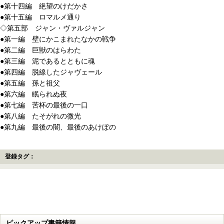
●第十四編 絶望のけだかさ
●第十五編 ロマルメ通り
◇第五部 ジャン・ヴァルジャン
●第一編 壁にかこまれたなかの戦争
●第二編 巨獣のはらわた
●第三編 泥であるとともに魂
●第四編 脱線したジャヴェール
●第五編 孫と祖父
●第六編 眠られぬ夜
●第七編 苦杯の最後の一口
●第八編 たそがれの微光
●第九編 最後の闇、最後のあけぼの
登録タグ：
ピックアップ書籍情報