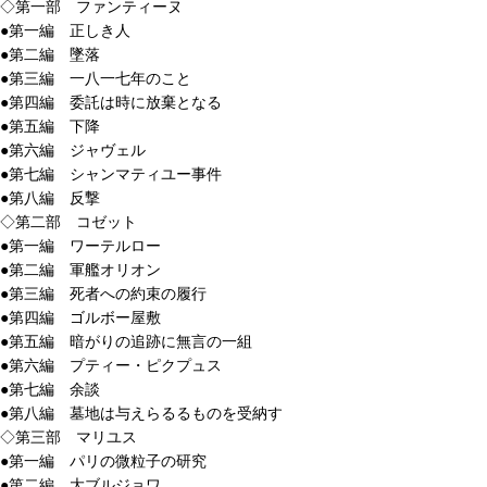
◇第一部 ファンティーヌ
●第一編 正しき人
●第二編 墜落
●第三編 一八一七年のこと
●第四編 委託は時に放棄となる
●第五編 下降
●第六編 ジャヴェル
●第七編 シャンマティユー事件
●第八編 反撃
◇第二部 コゼット
●第一編 ワーテルロー
●第二編 軍艦オリオン
●第三編 死者への約束の履行
●第四編 ゴルボー屋敷
●第五編 暗がりの追跡に無言の一組
●第六編 プティー・ピクプュス
●第七編 余談
●第八編 墓地は与えらるるものを受納す
◇第三部 マリユス
●第一編 パリの微粒子の研究
●第二編 大ブルジョワ