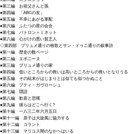
●第三編 お祖父さんと孫
●第四編 「ABCの友」
●第五編 不幸にあがる軍配
●第六編 ふたつの星の会合
●第七編 パトロン＝ミネット
●第八編 心がけの悪い貧乏人
◇第四部 プリュメ通りの牧歌とサン・ドゥニ通りの叙事詩
●第一編 歴史の数ページ
●第二編 エポニーヌ
●第三編 プリュメ通りの家
●第四編 低いところからの救いは高いところからの救いとなりうる
●第五編 その結末がはじまりとは似ても似つかぬこと
●第六編 プティ・ガヴローシュ
●第七編 隠語
●第八編 歓喜と悲嘆
●第九編 彼らはどこへ行く?
●第十編 一八三二年六月五日
●第十一編 原子は大旋風に協力する
●第十二編 コラント
●第十三編 マリユス闇のなかへはいる