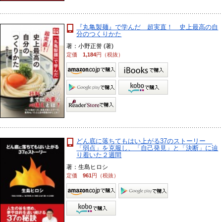
『丸亀製麺』で学んだ 超実直！ 史上最高の自
分のつくりかた
著：小野正誉 (著)
定価
1,184
円（税抜）
どん底に落ちてもはい上がる37のストーリー
「弱点」を克服し、「自己発見」と「決断」に辿
り着いた２週間
著：生島ヒロシ
定価
961
円（税抜）