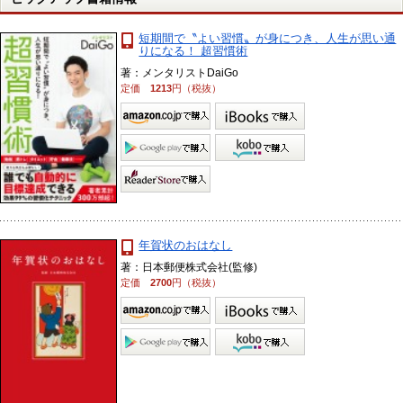
短期間で〝よい習慣〟が身につき、人生が思い通
りになる！ 超習慣術
著：メンタリストDaiGo
定価
1213
円（税抜）
年賀状のおはなし
著：日本郵便株式会社(監修)
定価
2700
円（税抜）