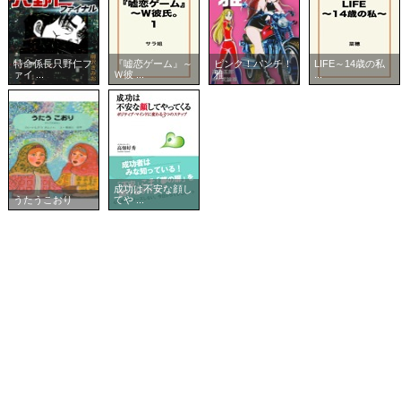
特命係長只野仁フ
『嘘恋ゲーム』～
ピンク！パンチ！
LIFE～14歳の私
ァイ ...
Ｗ彼 ...
雅
...
成功は不安な顔し
うたうこおり
てや ...