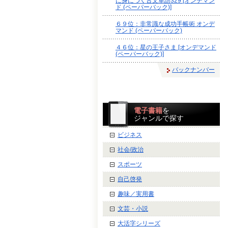
に身につく古文単語329 [オンデマン
ド (ペーパーバック)]
６９位：非常識な成功手帳術 オンデ
マンド (ペーパーバック)
４６位：星の王子さま [オンデマンド
(ペーパーバック)]
バックナンバー
電子書籍
を
ジャンルで探す
ビジネス
社会/政治
スポーツ
自己啓発
趣味／実用書
文芸・小説
大活字シリーズ