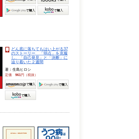
どん底に落ちてもはい上がる37
のストーリー 「弱点」を克服
し、「自己発見」と「決断」に
辿り着いた２週間
著：生島ヒロシ
定価
961
円（税抜）