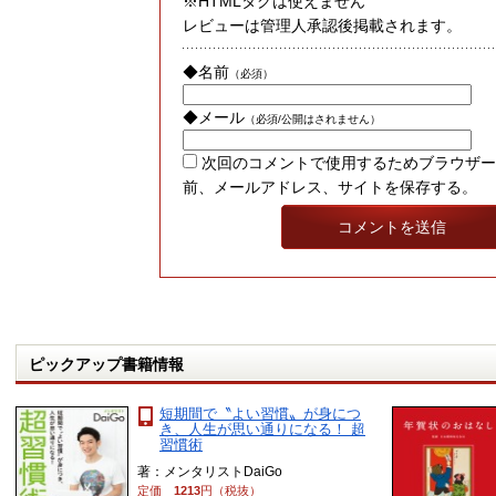
※HTMLタグは使えません
レビューは管理人承認後掲載されます。
◆名前
（必須）
◆メール
（必須/公開はされません）
次回のコメントで使用するためブラウザー
前、メールアドレス、サイトを保存する。
ピックアップ書籍情報
短期間で〝よい習慣〟が身につ
き、人生が思い通りになる！ 超
習慣術
著：メンタリストDaiGo
定価
1213
円（税抜）