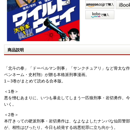
商品説明
「北斗の拳」「ドーベルマン刑事」「サンクチュアリ」など骨太な作
ペンネーム・史村翔）が贈る本格派刑事漫画。
1～3巻がまとめて読める合本版。
＜1巻＞
悪を憎むあまりに、いつも暴走してしまう一匹狼刑事・岩切勇作。今
いく。
＜2巻＞
本庁きっての硬派刑事・岩切勇作は、なよなよしたナンパな仙田警
が、相性はぴったり。今日も続発する凶悪犯罪に立ち向かう。