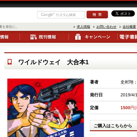
書を身近に。
求人情報
お問い合わせ
会社概要
ワイルドウェイ 大合本1
著者
史村翔
発行日
2019/4/
定価
1500
円(
ご購入はこちらから