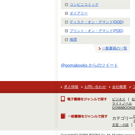
コンビニコミック
ダイアリー
ディスク・オン・デマンド(DOD)
プリント・オン・デマンド(POD)
地理
一般書籍の一覧
@gomabooks からのツイート
求人情報
お問い合わせ
会社概要
ビジネス
社
ライトノベル
GOMABOOK
カテゴリー
文芸・小説
Copyright(C) GOMA-BOOKS Co.,ltd. All rights reserve