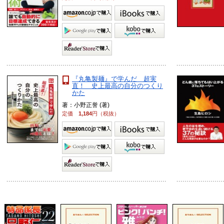
『丸亀製麺』で学んだ 超実
直！ 史上最高の自分のつくり
かた
著：小野正誉 (著)
定価
1,184
円（税抜）