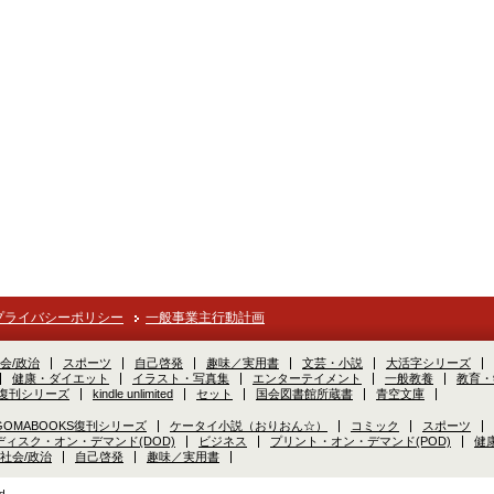
プライバシーポリシー
一般事業主行動計画
会/政治
スポーツ
自己啓発
趣味／実用書
文芸・小説
大活字シリーズ
健康・ダイエット
イラスト・写真集
エンターテイメント
一般教養
教育・
S復刊シリーズ
kindle unlimited
セット
国会図書館所蔵書
青空文庫
GOMABOOKS復刊シリーズ
ケータイ小説（おりおん☆）
コミック
スポーツ
ディスク・オン・デマンド(DOD)
ビジネス
プリント・オン・デマンド(POD)
健
社会/政治
自己啓発
趣味／実用書
d.