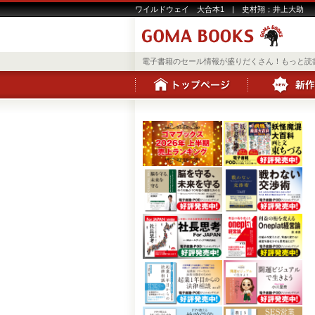
ワイルドウェイ 大合本1 | 史村翔；井上大助
電子書籍のセール情報が盛りだくさん！もっと読