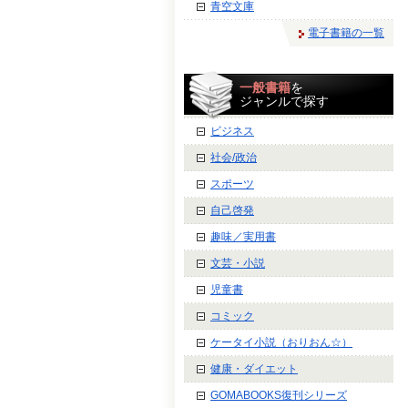
青空文庫
電子書籍の一覧
一般書籍
を
ジャンルで探す
ビジネス
社会/政治
スポーツ
自己啓発
趣味／実用書
文芸・小説
児童書
コミック
ケータイ小説（おりおん☆）
健康・ダイエット
GOMABOOKS復刊シリーズ