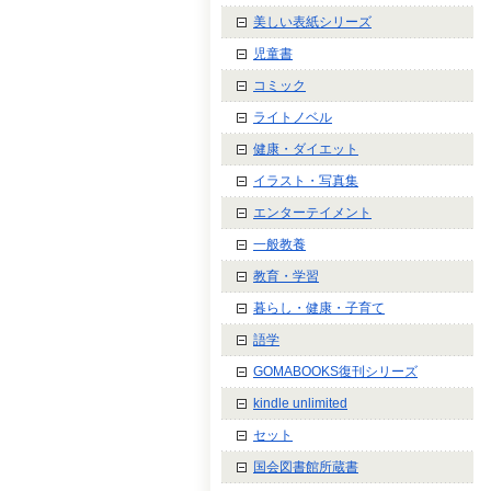
美しい表紙シリーズ
児童書
コミック
ライトノベル
健康・ダイエット
イラスト・写真集
エンターテイメント
一般教養
教育・学習
暮らし・健康・子育て
語学
GOMABOOKS復刊シリーズ
kindle unlimited
セット
国会図書館所蔵書