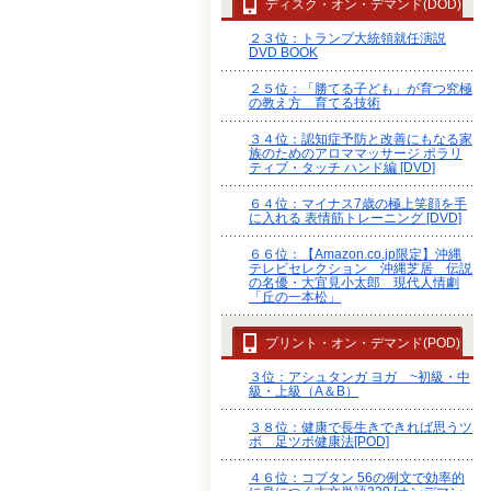
ディスク・オン・デマンド(DOD)
２３位：トランプ大統領就任演説
DVD BOOK
２５位：「勝てる子ども」が育つ究極
の教え方 育てる技術
３４位：認知症予防と改善にもなる家
族のためのアロママッサージ ポラリ
ティブ・タッチ ハンド編 [DVD]
６４位：マイナス7歳の極上笑顔を手
に入れる 表情筋トレーニング [DVD]
６６位：【Amazon.co.jp限定】沖縄
テレビセレクション 沖縄芝居 伝説
の名優・大宜見小太郎 現代人情劇
「丘の一本松」
プリント・オン・デマンド(POD)
３位：アシュタンガ ヨガ ~初級・中
級・上級（A＆B）
３８位：健康で長生きできれば思うツ
ボ 足ツボ健康法[POD]
４６位：コブタン 56の例文で効率的