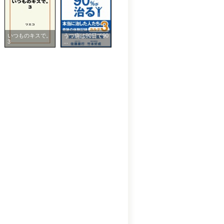
いつものキスで。
うつ病は90日で90
3
...