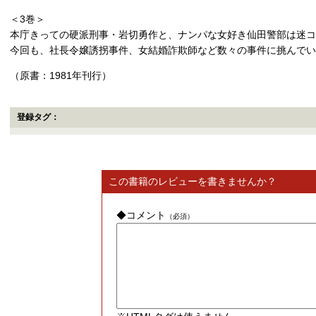
＜3巻＞
本庁きっての硬派刑事・岩切勇作と、ナンパな女好き仙田警部は迷コ
今回も、社長令嬢誘拐事件、女結婚詐欺師など数々の事件に挑んでい
（原書：1981年刊行）
登録タグ：
この書籍のレビューを書きませんか？
◆コメント
（必須）