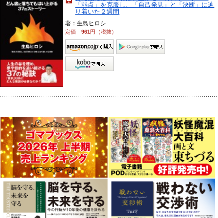
「弱点」を克服し、「自己発見」と「決断」に辿
り着いた２週間
著：生島ヒロシ
定価
961
円（税抜）