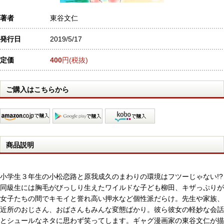
著者
東谷文仁
発行日
2019/5/17
定価
400
円(税抜)
ご購入はこちらから
商品説明
小学生３年生の小松恋路と原我成久のまわりの環境はフツーじゃない!?
同級生には胸毛がびっしり生えたワイルドな子ども柳田、キザっぷりが
女子たちの間でキモイと誉れ高い押水など個性派だらけ。先生や家族、
近所のおじさん、おばさんもみんな変態ばかり。彼ら彼女の軽妙な会話
とシュールなネタに思わず笑ってします。ギャグ漫画家の東谷文仁が描