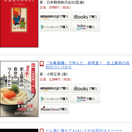
著：日本郵便株式会社(監修)
定価
2700
円（税抜）
『丸亀製麺』で学んだ 超実直！ 史上最高の自
分のつくりかた
著：小野正誉 (著)
定価
1,184
円（税抜）
どん底に落ちてもはい上がる37のストーリー