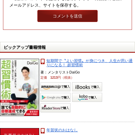
メールアドレス、サイトを保存する。
ピックアップ書籍情報
短期間で〝よい習慣〟が身につき、人生が思い通
りになる！ 超習慣術
著：メンタリストDaiGo
定価
1213
円（税抜）
年賀状のおはなし