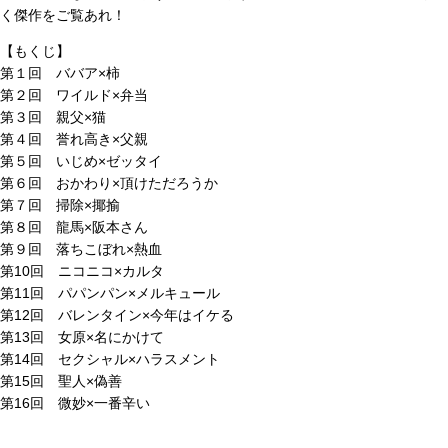
く傑作をご覧あれ！
【もくじ】
第１回 ババア×柿
第２回 ワイルド×弁当
第３回 親父×猫
第４回 誉れ高き×父親
第５回 いじめ×ゼッタイ
第６回 おかわり×頂けただろうか
第７回 掃除×揶揄
第８回 龍馬×阪本さん
第９回 落ちこぼれ×熱血
第10回 ニコニコ×カルタ
第11回 パパンパン×メルキュール
第12回 バレンタイン×今年はイケる
第13回 女原×名にかけて
第14回 セクシャル×ハラスメント
第15回 聖人×偽善
第16回 微妙×一番辛い