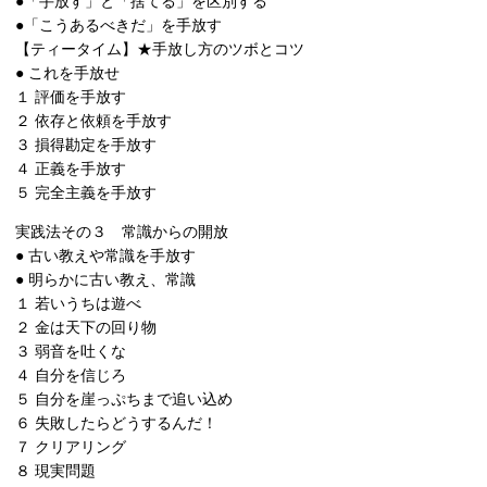
●「手放す」と「捨てる」を区別する
●「こうあるべきだ」を手放す
【ティータイム】★手放し方のツボとコツ
● これを手放せ
１ 評価を手放す
２ 依存と依頼を手放す
３ 損得勘定を手放す
４ 正義を手放す
５ 完全主義を手放す
実践法その３ 常識からの開放
● 古い教えや常識を手放す
● 明らかに古い教え、常識
１ 若いうちは遊べ
２ 金は天下の回り物
３ 弱音を吐くな
４ 自分を信じろ
５ 自分を崖っぷちまで追い込め
６ 失敗したらどうするんだ！
７ クリアリング
８ 現実問題