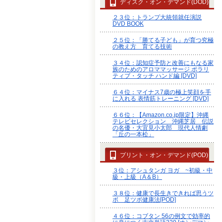
ディスク・オン・デマンド(DOD)
２３位：トランプ大統領就任演説
DVD BOOK
２５位：「勝てる子ども」が育つ究極
の教え方 育てる技術
３４位：認知症予防と改善にもなる家
族のためのアロママッサージ ポラリ
ティブ・タッチ ハンド編 [DVD]
６４位：マイナス7歳の極上笑顔を手
に入れる 表情筋トレーニング [DVD]
６６位：【Amazon.co.jp限定】沖縄
テレビセレクション 沖縄芝居 伝説
の名優・大宜見小太郎 現代人情劇
「丘の一本松」
プリント・オン・デマンド(POD)
３位：アシュタンガ ヨガ ~初級・中
級・上級（A＆B）
３８位：健康で長生きできれば思うツ
ボ 足ツボ健康法[POD]
４６位：コブタン 56の例文で効率的