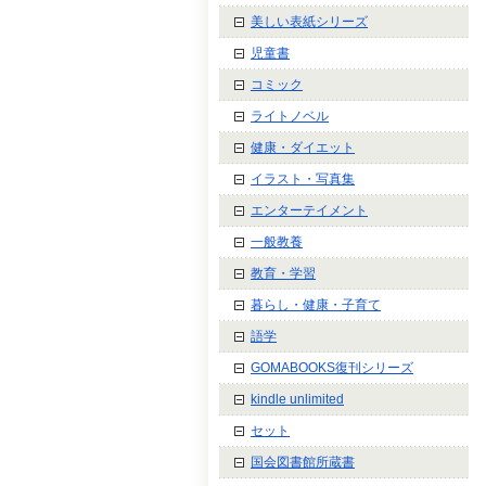
美しい表紙シリーズ
児童書
コミック
ライトノベル
健康・ダイエット
イラスト・写真集
エンターテイメント
一般教養
教育・学習
暮らし・健康・子育て
語学
GOMABOOKS復刊シリーズ
kindle unlimited
セット
国会図書館所蔵書