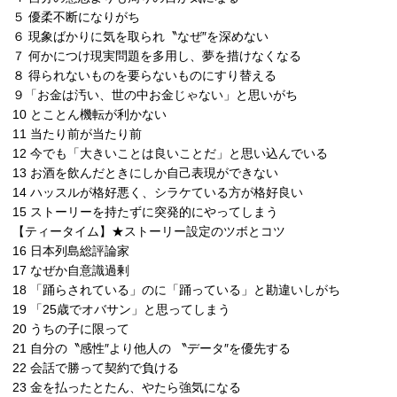
５ 優柔不断になりがち
６ 現象ばかりに気を取られ〝なぜ″を深めない
７ 何かにつけ現実問題を多用し、夢を措けなくなる
８ 得られないものを要らないものにすり替える
９「お金は汚い、世の中お金じゃない」と思いがち
10 とことん機転が利かない
11 当たり前が当たり前
12 今でも「大きいことは良いことだ」と思い込んでいる
13 お酒を飲んだときにしか自己表現ができない
14 ハッスルが格好悪く、シラケている方が格好良い
15 ストーリーを持たずに突発的にやってしまう
【ティータイム】★ストーリー設定のツボとコツ
16 日本列島総評論家
17 なぜか自意識過剰
18 「踊らされている」のに「踊っている」と勘違いしがち
19 「25歳でオバサン」と思ってしまう
20 うちの子に限って
21 自分の〝感性″より他人の 〝データ″を優先する
22 会話で勝って契約で負ける
23 金を払ったとたん、やたら強気になる