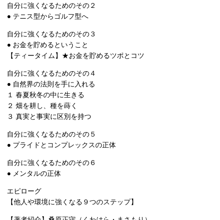
自分に強くなるためのその２
● テニス型からゴルフ型へ
自分に強くなるためのその３
● お金を貯めるということ
【ティータイム】★お金を貯めるツポとコツ
自分に強くなるためのその４
● 自然界の法則を手に入れる
１ 春夏秋冬の中に生きる
２ 畑を耕し、種を蒔く
３ 真実と事実に区別を持つ
自分に強くなるためのその５
● プライドとコンプレックスの正体
自分に強くなるためのその６
● メンタルの正体
エピローグ
【他人や環境に強くなる９つのステップ】
【著者紹介】桑原正守（くわはら・まさもり）