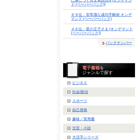
に身につく古文単語329 [オンデマン
ド (ペーパーバック)]
６９位：非常識な成功手帳術 オンデ
マンド (ペーパーバック)
４６位：星の王子さま [オンデマンド
(ペーパーバック)]
バックナンバー
電子書籍
を
ジャンルで探す
ビジネス
社会/政治
スポーツ
自己啓発
趣味／実用書
文芸・小説
大活字シリーズ