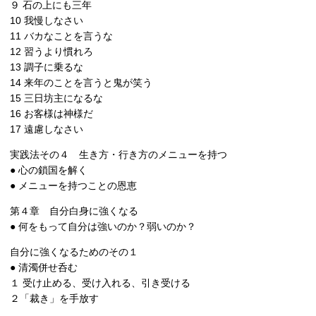
９ 石の上にも三年
10 我慢しなさい
11 バカなことを言うな
12 習うより慣れろ
13 調子に乗るな
14 来年のことを言うと鬼が笑う
15 三日坊主になるな
16 お客様は神様だ
17 遠慮しなさい
実践法その４ 生き方・行き方のメニューを持つ
● 心の鎖国を解く
● メニューを持つことの恩恵
第４章 自分白身に強くなる
● 何をもって自分は強いのか？弱いのか？
自分に強くなるためのその１
● 清濁併せ呑む
１ 受け止める、受け入れる、引き受ける
２「裁き」を手放す