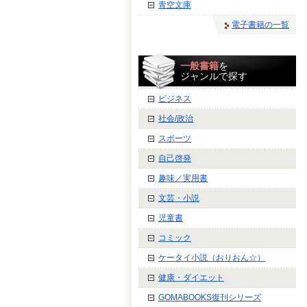
青空文庫
電子書籍の一覧
一般書籍
を
ジャンルで探す
ビジネス
社会/政治
スポーツ
自己啓発
趣味／実用書
文芸・小説
児童書
コミック
ケータイ小説（おりおん☆）
健康・ダイエット
GOMABOOKS復刊シリーズ