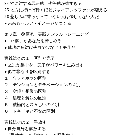
24 性に対する罪悪感、劣等感が強すぎる
25 地方に行けば行くほどジャイアンツファンが増える
26 悲しみに乗っかっていない人は優しくない人だ
● 未来もセルフ・イメージがつくる
第３章 桑原流 実践メンタルトレー二ング
●「正解」があなたを苦しめる
● 成功の反対は失敗ではない！平凡だ
実践法その１ 区別と完了
● 区別が集中を、完了がパワーを生み出す
● 似て非なりを区別する
１ ウソとホラの区別
２ テンションとモチベーションの区別
３ 空想と想像の区別
４ 処理と解決の区別
５ 積極的と図々しいの区別
６ ドキドキと不安の区別
実践法その２ 手放す
● 自分自身を解放する