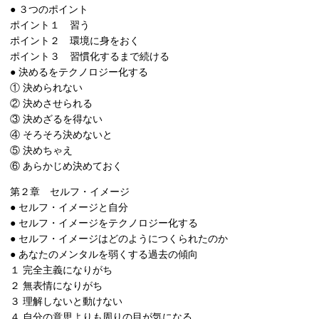
● ３つのポイント
ポイント１ 習う
ポイント２ 環境に身をおく
ポイント３ 習慣化するまで続ける
● 決めるをテクノロジー化する
① 決められない
② 決めさせられる
③ 決めざるを得ない
④ そろそろ決めないと
⑤ 決めちゃえ
⑥ あらかじめ決めておく
第２章 セルフ・イメージ
● セルフ・イメージと自分
● セルフ・イメージをテクノロジー化する
● セルフ・イメージはどのようにつくられたのか
● あなたのメンタルを弱くする過去の傾向
１ 完全主義になりがち
２ 無表情になりがち
３ 理解しないと動けない
４ 自分の意思よりも周りの目が気になる