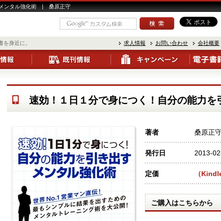
メンタル強化術 | 桑原正守
書を身近に。
求人情報
お問い合わせ
会社概要
速効！１日１分で身につく！自分の能力を
著者
桑原正
発行日
2013-02
定価
（Kindl
ご購入はこちらから