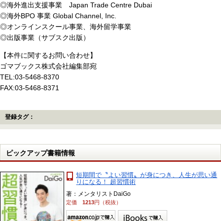
◎海外進出支援事業 Japan Trade Centre Dubai
◎海外BPO 事業 Global Channel, Inc.
◎オンラインスクール事業、海外留学事業
◎出版事業（サブスク出版）
【本件に関するお問い合わせ】
ゴマブックス株式会社編集部宛
TEL:03-5468-8370
FAX:03-5468-8371
登録タグ：
ピックアップ書籍情報
短期間で〝よい習慣〟が身につき、人生が思い通
りになる！ 超習慣術
著：メンタリストDaiGo
定価
1213
円（税抜）