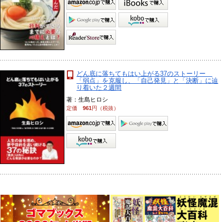
どん底に落ちてもはい上がる37のストーリー
「弱点」を克服し、「自己発見」と「決断」に辿
り着いた２週間
著：生島ヒロシ
定価
961
円（税抜）