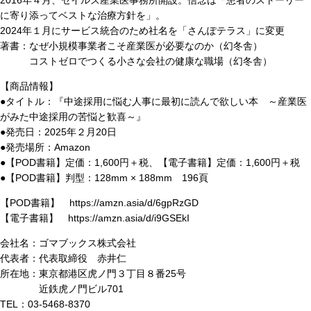
に寄り添ってベストな治療方針を」。
2024年１月にサービス統合のため社名を「さんぽテラス」に変更
著書：なぜ小規模事業者こそ産業医が必要なのか（幻冬舎）
コストゼロでつくる小さな会社の健康な職場（幻冬舎）
【商品情報】
●タイトル：『中途採用に悩む人事に最初に読んで欲しい本 ～産業医
がみた中途採用の苦悩と歓喜～』
●発売日：2025年２月20日
●発売場所：Amazon
●【POD書籍】定価：1,600円＋税、【電子書籍】定価：1,600円＋税
●【POD書籍】判型：128mm × 188mm 196頁
【POD書籍】 https://amzn.asia/d/6gpRzGD
【電子書籍】 https://amzn.asia/d/i9GSEkI
会社名：ゴマブックス株式会社
代表者：代表取締役 赤井仁
所在地：東京都港区虎ノ門３丁目８番25号
近鉄虎ノ門ビル701
TEL：03-5468-8370