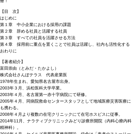
冊！
【目 次】
はじめに
第１章 中小企業における採用の課題
第２章 辞める社員と活躍する社員
第３章 すべての社員を活躍させる方法
第４章 採用前に重点を置くことで社員は活躍し、社内も活性化する
おわりに
【著者紹介】
富田崇由（とみだ・たかよし）
株式会社さんぽテラス 代表産業医
1978年生まれ、愛知県名古屋市出身。
2003年３月、浜松医科大学卒業。
2003年４月、名古屋第一赤十字病院にて研修。
2005年４月、同病院救命センタースタッフとして地域医療災害医療に
も携わる。
2008年４月より複数の在宅クリニックにて在宅ホスピスに従事。
2014年11月、ナラティブクリニックみどり診療所開院（内科心療内科
精神科）。
2016年４月、セイルズ産業医事務所開設。信念は「患者のストーリー