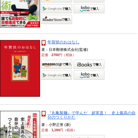
年賀状のおはなし
著：日本郵便株式会社(監修)
定価
2700
円（税抜）
『丸亀製麺』で学んだ 超実直！ 史上最高の自
分のつくりかた
著：小野正誉 (著)
定価
1,184
円（税抜）