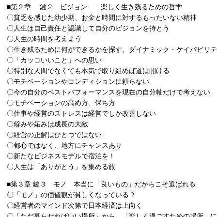
■第２章 鍵２ ビジョン 楽しく生き残るための哲学
〇貧乏を感じた幼少期、お金と時間に対するもったいない精神
〇人生は自己責任と認識して自分のビジョンを持とう
〇人生の時間を考えよう
〇生き残るために何ができるかを探す、ダイナミック・ケイパビリテ
〇「カッコいいこと」への思い
〇特別な人間でなくても本気で取り組めば道は開ける
〇モチベーションやコンディションに頼らない
〇今の自分のベストパフォーマンスを現在の自分軸だけで考えない
〇モチベーションの高め方、保ち方
〇仕事や経営のストレスは経営でしか改善しない
〇僻みや妬みは成長の大敵
〇経営の正解はひとつではない
〇都心ではなく、地方にチャンスあり
〇新たなビジネスモデルで宿泊を！
〇人生は「ありがとう」を集める旅
■第３章 鍵３ モノ 本当に「良いもの」だからこそ選ばれる
〇「モノ」の価値観が貧しくなっている？
〇経営者のマインド次第で日本経済は上向く
〇「ただ暮らせればいい場所」から、「楽しく過ごすための場所」に