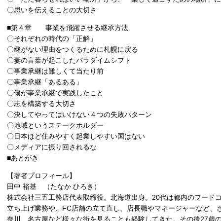
〇思いを伝えることの大切さ
■第４章 事業を飛躍させる継承方法
〇それぞれの時代の「正解」
〇継がない理由をつくるために札幌に戻る
〇妻の言葉が起こしたパラダイムシフト
〇事業承継は難しくて当たり前
〇事業承継「あるある」
〇僕が事業承継で実践したこと
〇志を構築する大切さ
〇決してやってはいけない４つの失敗パターン
〇地域というステークホルダー
〇日本ほど住みやすく起業しやすい国はない
〇メディアに振り回されるな
■あとがき
【著者プロフィール】
田中 裕基 （たなか ひろき）
株式会社三五工務店代表取締役。北海道出身。20代は都内のフード
立ち上げ業務や、FC店舗の立て直し、店長職やマネージャーなど、
奈川、名古屋など様々な街を見ることも経験してきた。その後27歳