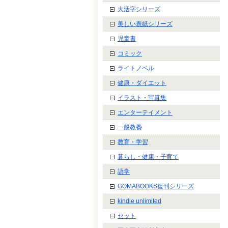
大活字シリーズ
美しい表紙シリーズ
児童書
コミック
ライトノベル
健康・ダイエット
イラスト・写真集
エンターテイメント
一般教養
教育・学習
暮らし・健康・子育て
語学
GOMABOOKS復刊シリーズ
kindle unlimited
セット