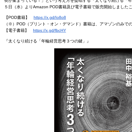
長が集まっている！」という考え方を提唱する『太くなり続ける「年輪
５日（水）よりAmazon POD書籍及び電子書籍で販売開始しました
【POD書籍】
https://x.gd/Io8o8
（※）POD（プリント・オン・デマンド）書籍は、アマゾンのみで
【電子書籍】
https://x.gd/fbcHY
『太くなり続ける「年輪経営思考３つの鍵」』