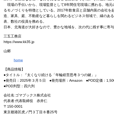
現場の手伝いから、現場監督として8年間住宅現場に携わる。地元
るモノづくりを特徴としている。2017年飲食店と店舗内装の会社を
造、家具、庭、不動産など暮らしを関わるビジネス領域で、縁のある
表、数社の役員を務める。
日本、北海道が大好きなので、豊かな地域を、次の代に残す事に寄与
三五工務店
https://www.kk35.jp
山郷
home
【商品情報】
●タイトル：『太くなり続ける「年輪経営思考３つの鍵」』
●発売日：2025年３月５日 ●発売場所：Amazon ●POD定価：1,
●POD判型：四六判
会社名:ゴマブックス株式会社
代表者:代表取締役 赤井仁
〒150-0001
東京都港区虎ノ門３丁目８番25号