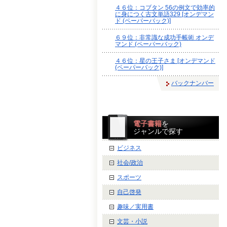
４６位：コブタン 56の例文で効率的
に身につく古文単語329 [オンデマン
ド (ペーパーバック)]
６９位：非常識な成功手帳術 オンデ
マンド (ペーパーバック)
４６位：星の王子さま [オンデマンド
(ペーパーバック)]
バックナンバー
電子書籍
を
ジャンルで探す
ビジネス
社会/政治
スポーツ
自己啓発
趣味／実用書
文芸・小説