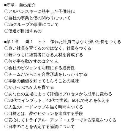
■序章 自己紹介
〇アルペンスキーに熱中した子供時代
〇自社の事業と僕の関わりについて
〇35グループの事業について
〇僕達が目指すもの
■第１章 鍵１ ヒト 優れた社員ではなく強い社長をつくる
〇良い社員を育てるのではなく、社長をつくる
〇若いうちに経営者になる人材を育成する
〇何か事を動かすのは全て人
〇会社のビジョンを明確にする必要性
〇チームだからこそ合意形成をしっかりする
〇本物の価値を知ってもらうことの意味
〇がけっぷちが人を育てる
〇あなたの立場によって評価はプロセスから成果に変わる
〇30代でインプット、40代で実践、50代でそれを伝える
〇人生のロードマップを描く時間をつくる
〇目標とは、夢やビジョンを達成する手段
〇安心してトライアル・アンド・エラーできる環境をつくる
〇日本のことを否定する論調について