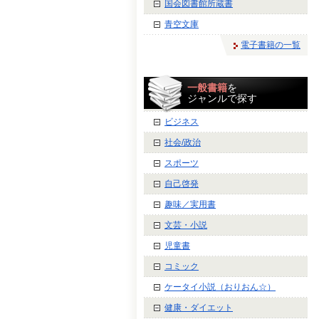
国会図書館所蔵書
青空文庫
電子書籍の一覧
一般書籍
を
ジャンルで探す
ビジネス
社会/政治
スポーツ
自己啓発
趣味／実用書
文芸・小説
児童書
コミック
ケータイ小説（おりおん☆）
健康・ダイエット