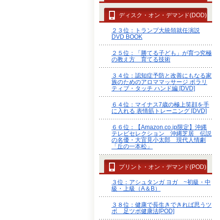
ディスク・オン・デマンド(DOD)
２３位：トランプ大統領就任演説
DVD BOOK
２５位：「勝てる子ども」が育つ究極
の教え方 育てる技術
３４位：認知症予防と改善にもなる家
族のためのアロママッサージ ポラリ
ティブ・タッチ ハンド編 [DVD]
６４位：マイナス7歳の極上笑顔を手
に入れる 表情筋トレーニング [DVD]
６６位：【Amazon.co.jp限定】沖縄
テレビセレクション 沖縄芝居 伝説
の名優・大宜見小太郎 現代人情劇
「丘の一本松」
プリント・オン・デマンド(POD)
３位：アシュタンガ ヨガ ~初級・中
級・上級（A＆B）
３８位：健康で長生きできれば思うツ
ボ 足ツボ健康法[POD]