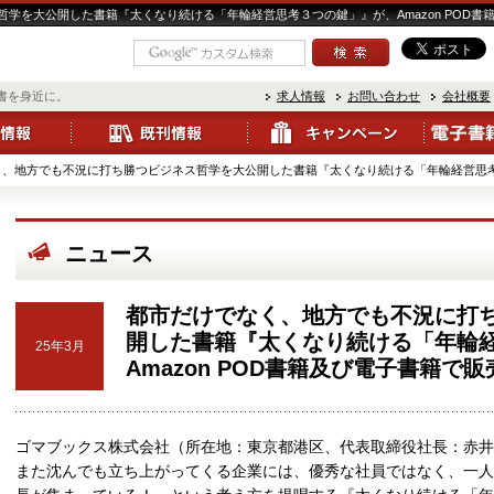
学を大公開した書籍『太くなり続ける「年輪経営思考３つの鍵」』が、Amazon POD
書を身近に。
求人情報
お問い合わせ
会社概要
、地方でも不況に打ち勝つビジネス哲学を大公開した書籍『太くなり続ける「年輪経営思考３つ
ニュース
都市だけでなく、地方でも不況に打
開した書籍『太くなり続ける「年輪
25年3月
Amazon POD書籍及び電子書籍で
ゴマブックス株式会社（所在地：東京都港区、代表取締役社長：赤井
また沈んでも立ち上がってくる企業には、優秀な社員ではなく、一人