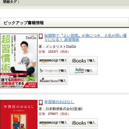
登録タグ：
ピックアップ書籍情報
短期間で〝よい習慣〟が身につき、人生が思い通
りになる！ 超習慣術
著：メンタリストDaiGo
定価
1213
円（税抜）
年賀状のおはなし
著：日本郵便株式会社(監修)
定価
2700
円（税抜）