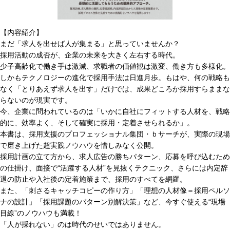
【内容紹介】
まだ「求人を出せば人が集まる」と思っていませんか？
採用活動の成否が、企業の未来を大きく左右する時代。
少子高齢化で働き手は激減、求職者の価値観は激変、働き方も多様化。
しかもテクノロジーの進化で採用手法は日進月歩。もはや、何の戦略も
なく「とりあえず求人を出す」だけでは、成果どころか採用すらままな
らないのが現実です。
今、企業に問われているのは「いかに自社にフィットする人材を、戦略
的に、効率よく、そして確実に採用・定着させられるか」。
本書は、採用支援のプロフェッショナル集団・ｂサーチが、実際の現場
で磨き上げた超実践ノウハウを惜しみなく公開。
採用計画の立て方から、求人広告の勝ちパターン、応募を呼び込むため
の仕掛け、面接で“活躍する人材”を見抜くテクニック、さらには内定辞
退の防止や入社後の定着施策まで、採用のすべてを網羅。
また、「刺さるキャッチコピーの作り方」「理想の人材像＝採用ペルソ
ナの設計」「採用課題のパターン別解決策」など、今すぐ使える“現場
目線”のノウハウも満載！
「人が採れない」のは時代のせいではありません。