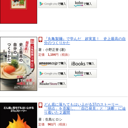
『丸亀製麺』で学んだ 超実直！ 史上最高の自
分のつくりかた
著：小野正誉 (著)
定価
1,184
円（税抜）
どん底に落ちてもはい上がる37のストーリー
「弱点」を克服し、「自己発見」と「決断」に辿
り着いた２週間
著：生島ヒロシ
定価
961
円（税抜）