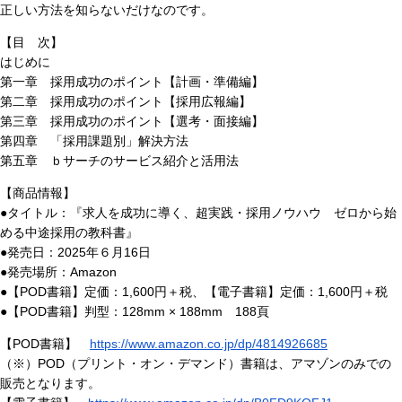
正しい方法を知らないだけなのです。
【目 次】
はじめに
第一章 採用成功のポイント【計画・準備編】
第二章 採用成功のポイント【採用広報編】
第三章 採用成功のポイント【選考・面接編】
第四章 「採用課題別」解決方法
第五章 ｂサーチのサービス紹介と活用法
【商品情報】
●タイトル：『求人を成功に導く、超実践・採用ノウハウ ゼロから始
める中途採用の教科書』
●発売日：2025年６月16日
●発売場所：Amazon
●【POD書籍】定価：1,600円＋税、【電子書籍】定価：1,600円＋税
●【POD書籍】判型：128mm × 188mm 188頁
【POD書籍】
https://www.amazon.co.jp/dp/4814926685
（※）POD（プリント・オン・デマンド）書籍は、アマゾンのみでの
販売となります。