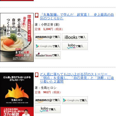
『丸亀製麺』で学んだ 超実直！ 史上最高の自
分のつくりかた
著：小野正誉 (著)
定価
1,184
円（税抜）
どん底に落ちてもはい上がる37のストーリー
「弱点」を克服し、「自己発見」と「決断」に辿
り着いた２週間
著：生島ヒロシ
定価
961
円（税抜）