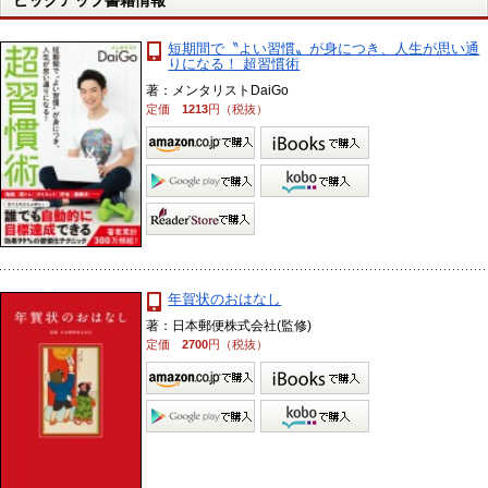
短期間で〝よい習慣〟が身につき、人生が思い通
りになる！ 超習慣術
著：メンタリストDaiGo
定価
1213
円（税抜）
年賀状のおはなし
著：日本郵便株式会社(監修)
定価
2700
円（税抜）