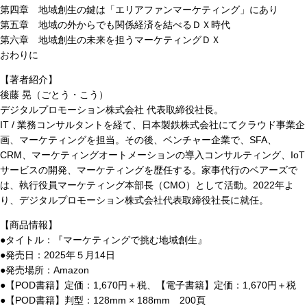
第四章 地域創生の鍵は「エリアファンマーケティング」にあり
第五章 地域の外からでも関係経済を結べるＤＸ時代
第六章 地域創生の未来を担うマーケティングＤＸ
おわりに
【著者紹介】
後藤 晃（ごとう・こう）
デジタルプロモーション株式会社 代表取締役社長。
IT / 業務コンサルタントを経て、日本製鉄株式会社にてクラウド事業企
画、マーケティングを担当。その後、ベンチャー企業で、SFA、
CRM、マーケティングオートメーションの導入コンサルティング、IoT
サービスの開発、マーケティングを歴任する。家事代行のベアーズで
は、執行役員マーケティング本部長（CMO）として活動。2022年よ
り、デジタルプロモーション株式会社代表取締役社長に就任。
【商品情報】
●タイトル：『マーケティングで挑む地域創生』
●発売日：2025年５月14日
●発売場所：Amazon
●【POD書籍】定価：1,670円＋税、【電子書籍】定価：1,670円＋税
●【POD書籍】判型：128mm × 188mm 200頁