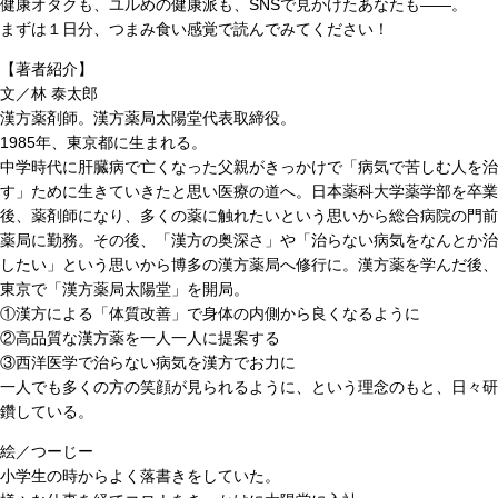
健康オタクも、ユルめの健康派も、SNSで見かけたあなたも――。
まずは１日分、つまみ食い感覚で読んでみてください！
【著者紹介】
文／林 泰太郎
漢方薬剤師。漢方薬局太陽堂代表取締役。
1985年、東京都に生まれる。
中学時代に肝臓病で亡くなった父親がきっかけで「病気で苦しむ人を治
す」ために生きていきたと思い医療の道へ。日本薬科大学薬学部を卒業
後、薬剤師になり、多くの薬に触れたいという思いから総合病院の門前
薬局に勤務。その後、「漢方の奥深さ」や「治らない病気をなんとか治
したい」という思いから博多の漢方薬局へ修行に。漢方薬を学んだ後、
東京で「漢方薬局太陽堂」を開局。
①漢方による「体質改善」で身体の内側から良くなるように
②高品質な漢方薬を一人一人に提案する
③西洋医学で治らない病気を漢方でお力に
一人でも多くの方の笑顔が見られるように、という理念のもと、日々研
鑽している。
絵／つーじー
小学生の時からよく落書きをしていた。