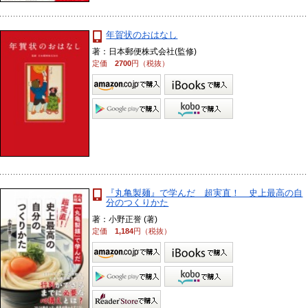
年賀状のおはなし
著：日本郵便株式会社(監修)
定価
2700
円（税抜）
『丸亀製麺』で学んだ 超実直！ 史上最高の自
分のつくりかた
著：小野正誉 (著)
定価
1,184
円（税抜）