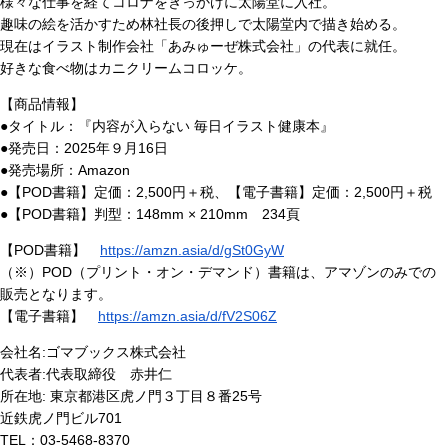
様々な仕事を経てコロナをきっかけに太陽堂に入社。
趣味の絵を活かすため林社長の後押しで太陽堂内で描き始める。
現在はイラスト制作会社「あみゅーぜ株式会社」の代表に就任。
好きな食べ物はカニクリームコロッケ。
【商品情報】
●タイトル：『内容が入らない 毎日イラスト健康本』
●発売日：2025年９月16日
●発売場所：Amazon
●【POD書籍】定価：2,500円＋税、【電子書籍】定価：2,500円＋税
●【POD書籍】判型：148mm × 210mm 234頁
【POD書籍】
https://amzn.asia/d/gSt0GyW
（※）POD（プリント・オン・デマンド）書籍は、アマゾンのみでの
販売となります。
【電子書籍】
https://amzn.asia/d/fV2S06Z
会社名:ゴマブックス株式会社
代表者:代表取締役 赤井仁
所在地: 東京都港区虎ノ門３丁目８番25号
近鉄虎ノ門ビル701
TEL：03-5468-8370