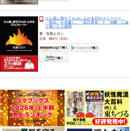
どん底に落ちてもはい上がる37のストーリー
「弱点」を克服し、「自己発見」と「決断」に辿
り着いた２週間
著：生島ヒロシ
定価
961
円（税抜）