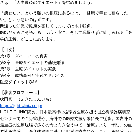
さぁ、「人生最後のダイエット」を始めましょう。
「痩せたい」という願いの根底にあるのは、「健康で幸せに暮らした
い」という想いのはずです。
間違った知識で健康を害してしまっては本末転倒。
医師だからこそ語れる、安心・安全、そして我慢せずに続けられる「医
学的正解」がここにあります。
【目次】
第1章 ダイエットの真実
第2章 医療ダイエットの基礎知識
第3章 医療ダイエットの実践
第4章 成功事例と実践アドバイス
医療ダイエットQ&A
【著者プロフィール】
吹田真一（ふきたしんいち）
https://light-clinic.co.jp/
LIGHT CLINIC院長。日本最高峰の循環器医療を担う国立循環器病研究
センターでの全身管理や、海外での医療支援活動に長年従事。国内外の
最重症の医療現場で多くの命と向き合う中で「治療」より「予防」の重
要性を痛感し、医学的根拠に基づく肥満治療専門クリニックを開院。正