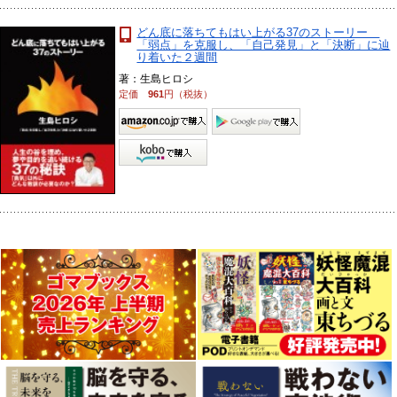
どん底に落ちてもはい上がる37のストーリー
「弱点」を克服し、「自己発見」と「決断」に辿
り着いた２週間
著：生島ヒロシ
定価
961
円（税抜）