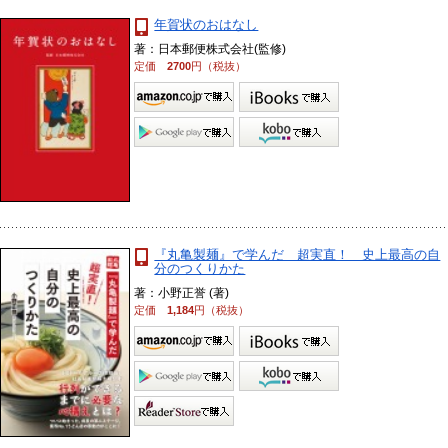
年賀状のおはなし
著：日本郵便株式会社(監修)
定価
2700
円（税抜）
『丸亀製麺』で学んだ 超実直！ 史上最高の自
分のつくりかた
著：小野正誉 (著)
定価
1,184
円（税抜）