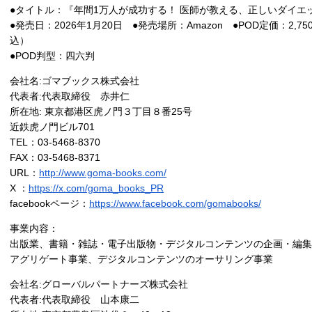
●タイトル：『年間1万人が成功する！ 医師が教える、正しいダイエ
●発売日：2026年1月20日 ●発売場所：Amazon ●POD定価：2,7
込）
●POD判型：四六判
会社名:ゴマブックス株式会社
代表者:代表取締役 赤井仁
所在地: 東京都港区虎ノ門３丁目８番25号
近鉄虎ノ門ビル701
TEL：03-5468-8370
FAX：03-5468-8371
URL：
http://www.goma-books.com/
X ：
https://x.com/goma_books_PR
facebookページ：
https://www.facebook.com/gomabooks/
事業内容：
出版業、書籍・雑誌・電子出版物・デジタルコンテンツの企画・編集
アグリゲート事業、デジタルコンテンツのオーサリング事業
会社名:グローバルパートナーズ株式会社
代表者:代表取締役 山本康二