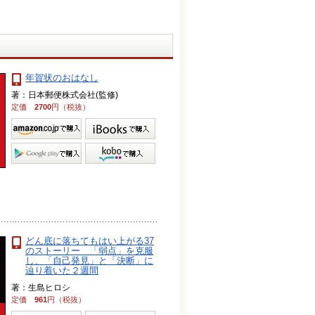
年賀状のおはなし
著：日本郵便株式会社(監修)
定価
2700
円（税抜）
どん底に落ちてもはい上がる37
のストーリー 「弱点」を克服
し、「自己発見」と「決断」に
辿り着いた２週間
著：生島ヒロシ
定価
961
円（税抜）