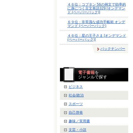
４６位：コブタン 56の例文で効率的
に身につく古文単語329 [オンデマン
ド (ペーパーバック)]
６９位：非常識な成功手帳術 オンデ
マンド (ペーパーバック)
４６位：星の王子さま [オンデマンド
(ペーパーバック)]
バックナンバー
電子書籍
を
ジャンルで探す
ビジネス
社会/政治
スポーツ
自己啓発
趣味／実用書
文芸・小説