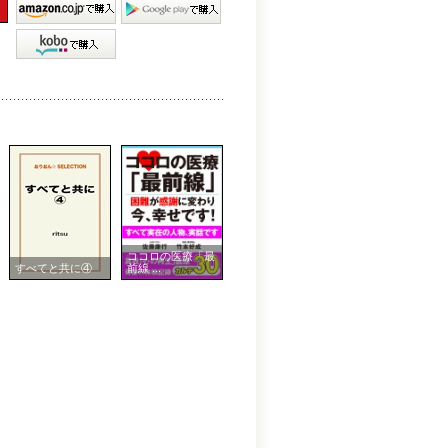
ココロの医療「最
すべてと共に④
前線 ...