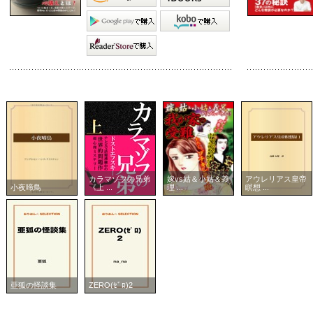
カラマゾフの兄弟
嫁vs姑＆小姑＆義
アウレリアス皇帝
小夜啼鳥
《上 ...
理 ...
瞑想 ...
亜狐の怪談集
ZERO(ｾﾞﾛ)2