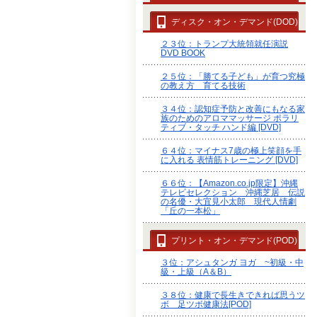
ディスク・オン・デマンド(DOD)
２３位：トランプ大統領就任演説
DVD BOOK
２５位：「勝てる子ども」が育つ究極
の教え方 育てる技術
３４位：認知症予防と改善にもなる家
族のためのアロママッサージ ポラリ
ティブ・タッチ ハンド編 [DVD]
６４位：マイナス7歳の極上笑顔を手
に入れる 表情筋トレーニング [DVD]
６６位：【Amazon.co.jp限定】沖縄
テレビセレクション 沖縄芝居 伝説
の名優・大宜見小太郎 現代人情劇
「丘の一本松」
プリント・オン・デマンド(POD)
３位：アシュタンガ ヨガ ~初級・中
級・上級（A＆B）
３８位：健康で長生きできれば思うツ
ボ 足ツボ健康法[POD]