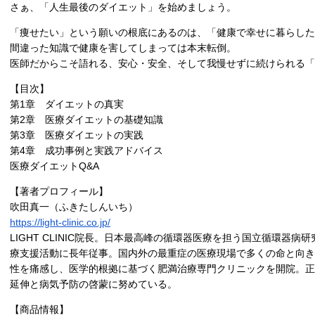
さぁ、「人生最後のダイエット」を始めましょう。
「痩せたい」という願いの根底にあるのは、「健康で幸せに暮らした
間違った知識で健康を害してしまっては本末転倒。
医師だからこそ語れる、安心・安全、そして我慢せずに続けられる「
【目次】
第1章 ダイエットの真実
第2章 医療ダイエットの基礎知識
第3章 医療ダイエットの実践
第4章 成功事例と実践アドバイス
医療ダイエットQ&A
【著者プロフィール】
吹田真一（ふきたしんいち）
https://light-clinic.co.jp/
LIGHT CLINIC院長。日本最高峰の循環器医療を担う国立循環器
療支援活動に長年従事。国内外の最重症の医療現場で多くの命と向き
性を痛感し、医学的根拠に基づく肥満治療専門クリニックを開院。正
延伸と病気予防の啓蒙に努めている。
【商品情報】