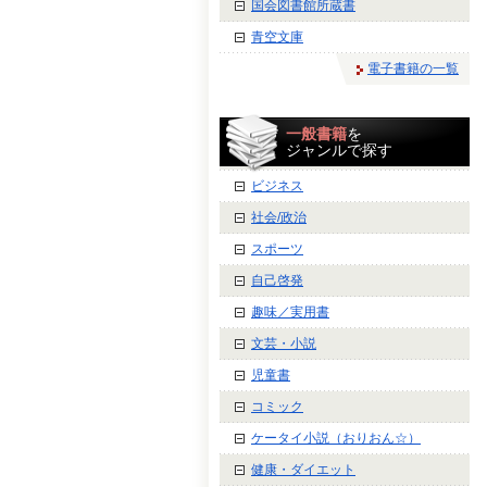
国会図書館所蔵書
青空文庫
電子書籍の一覧
一般書籍
を
ジャンルで探す
ビジネス
社会/政治
スポーツ
自己啓発
趣味／実用書
文芸・小説
児童書
コミック
ケータイ小説（おりおん☆）
健康・ダイエット