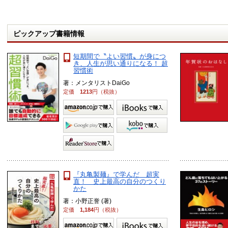
ピックアップ書籍情報
短期間で〝よい習慣〟が身につ
き、人生が思い通りになる！ 超
習慣術
著：メンタリストDaiGo
定価
1213
円（税抜）
『丸亀製麺』で学んだ 超実
直！ 史上最高の自分のつくり
かた
著：小野正誉 (著)
定価
1,184
円（税抜）