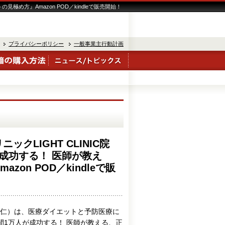
め方』Amazon POD／kindleで販売開始！
プライバシーポリシー
一般事業主行動計画
クLIGHT CLINIC院
成功する！ 医師が教え
on POD／kindleで販
仁）は、医療ダイエットと予防医療に
年間1万人が成功する！ 医師が教える、正