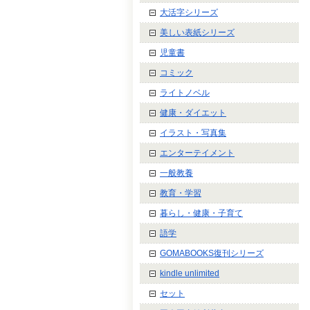
大活字シリーズ
美しい表紙シリーズ
児童書
コミック
ライトノベル
健康・ダイエット
イラスト・写真集
エンターテイメント
一般教養
教育・学習
暮らし・健康・子育て
語学
GOMABOOKS復刊シリーズ
kindle unlimited
セット