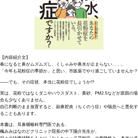
【内容紹介文】
春になると鼻がムズムズし、くしゃみや鼻水が止まらない……。
「今年も花粉症の季節か」と思い、市販薬でやり過ごしていませんか？
――でも、その症状、本当に花粉症でしょうか!?
実は、花粉ではなくダニやハウスダスト、黄砂、PM2.5などが原因の場
合も少なくありません。
自己判断のまま放置すると、副鼻腔炎（ちくのう症）や喘息へと悪化す
ることもあります。
本書は、耳鼻咽喉科専門医である、
楓みみはなのどクリニック院長の中下陽介先生が、
日々の診療経験をもとに「なんちゃって花粉症」の危険性と、本当に必