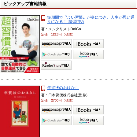
ピックアップ書籍情報
短期間で〝よい習慣〟が身につき、人生が思い通
りになる！ 超習慣術
著：メンタリストDaiGo
定価
1213
円（税抜）
年賀状のおはなし
著：日本郵便株式会社(監修)
定価
2700
円（税抜）