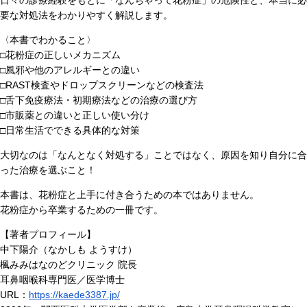
要な対処法をわかりやすく解説します。
〈本書でわかること〉
□花粉症の正しいメカニズム
□風邪や他のアレルギーとの違い
□RAST検査やドロップスクリーンなどの検査法
□舌下免疫療法・初期療法などの治療の選び方
□市販薬との違いと正しい使い分け
□日常生活でできる具体的な対策
大切なのは「なんとなく対処する」ことではなく、原因を知り自分に合
った治療を選ぶこと！
本書は、花粉症と上手に付き合うための本ではありません。
花粉症から卒業するための一冊です。
【著者プロフィール】
中下陽介（なかしも ようすけ）
楓みみはなのどクリニック 院長
耳鼻咽喉科専門医／医学博士
URL：
https://kaede3387.jp/