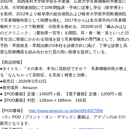
2002年、関西医科大学医学部を卒業後、広島大学耳鼻咽喉科学教室に
入局。大学関連病院にて10年間臨床・手術に従事し学位（医学博士）
を取得。2012年より岐阜県の総合病院および岐阜大学医学部附属病院
で耳鼻咽喉科医として研鑽を積む。2017年からは名古屋市内の耳鼻咽
喉科クリニックで勤務医・分院長を務める。2020年10月「楓みみはな
のどクリニック」（愛知県一宮市）を開院。耳・鼻・喉・首といった日
常生活に密接にかかわる領域を扱う耳鼻咽喉科の専門家として、病気の
予防・早期発見・早期治療の3本柱を診療方針に掲げ、丁寧な診察と高
度な医療機器を組み合わせた質の高い医療を提供している。
【商品情報】
●タイトル：『その鼻水、本当に花粉症ですか？ 耳鼻咽喉科医が教え
る「なんちゃって花粉症」を見抜く検査と治療』
●発売日：2026年3月12日
●発売場所：Amazon
●【POD書籍】定価：1450円＋税、【電子書籍】定価：1200円＋税
●【POD書籍】判型：128mm × 188mm 156頁
【POD書籍】
http://www.amazon.co.jp/dp/4814927096
（※）POD（プリント・オン・デマンド）書籍は、アマゾンのみでの
販売となります。