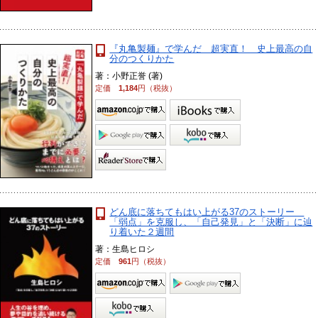
『丸亀製麺』で学んだ 超実直！ 史上最高の自
分のつくりかた
著：小野正誉 (著)
定価
1,184
円（税抜）
どん底に落ちてもはい上がる37のストーリー
「弱点」を克服し、「自己発見」と「決断」に辿
り着いた２週間
著：生島ヒロシ
定価
961
円（税抜）