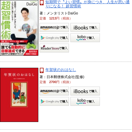
短期間で〝よい習慣〟が身につき、人生が思い通
りになる！ 超習慣術
著：メンタリストDaiGo
定価
1213
円（税抜）
年賀状のおはなし
著：日本郵便株式会社(監修)
定価
2700
円（税抜）