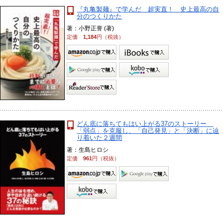
『丸亀製麺』で学んだ 超実直！ 史上最高の自
分のつくりかた
著：小野正誉 (著)
定価
1,184
円（税抜）
どん底に落ちてもはい上がる37のストーリー
「弱点」を克服し、「自己発見」と「決断」に辿
り着いた２週間
著：生島ヒロシ
定価
961
円（税抜）