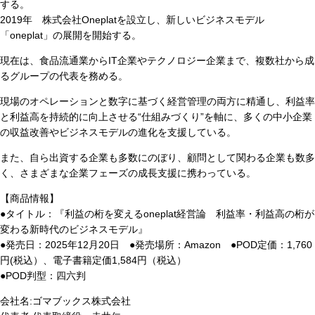
する。
2019年 株式会社Oneplatを設立し、新しいビジネスモデル
「oneplat」の展開を開始する。
現在は、食品流通業からIT企業やテクノロジー企業まで、複数社から成
るグループの代表を務める。
現場のオペレーションと数字に基づく経営管理の両方に精通し、利益率
と利益高を持続的に向上させる“仕組みづくり”を軸に、多くの中小企業
の収益改善やビジネスモデルの進化を支援している。
また、自ら出資する企業も多数にのぼり、顧問として関わる企業も数多
く、さまざまな企業フェーズの成長支援に携わっている。
【商品情報】
●タイトル：『利益の桁を変えるoneplat経営論 利益率・利益高の桁が
変わる新時代のビジネスモデル』
●発売日：2025年12月20日 ●発売場所：Amazon ●POD定価：1,760
円(税込）、電子書籍定価1,584円（税込）
●POD判型：四六判
会社名:ゴマブックス株式会社