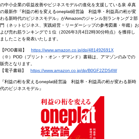
の中小企業の収益改善やビジネスモデルの進化を支援している泉 卓真
の最新作『利益の桁を変えるoneplat経営論 利益率・利益高の桁が変
わる新時代のビジネスモデル』がAmazonのジャンル別ランキング２部
門（ネットビジネス、実践経営・リーダーシップの参考図書・年鑑）お
よび売れ筋ランキングで１位（2026年3月4日2時30分時点）を獲得し
ましたことを発表いたします。
【POD書籍】
https://www.amazon.co.jp/dp/481492691X
（※）POD（プリント・オン・デマンド）書籍は、アマゾンのみでの
販売となります。
【電子書籍】
https://www.amazon.co.jp/dp/B0GF2ZDS4W
『利益の桁を変えるoneplat経営論 利益率・利益高の桁が変わる新時
代のビジネスモデル』