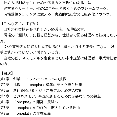
・仕組みで利益を生むための考え方と再現性のある手法。
・経営者やリーダーが次の10年を生き抜くためのフレームワーク。
・現場課題をチャンスに変える、実践的な経営の仕組み化ノウハウ。
【こんな方におすすめ】
・自社の利益構造を見直したい経営者、管理職の方。
・現場の「頑張り」に頼る経営から、仕組みで回る経営へと転換したい
方。
・DXや業務改善に取り組んでいるが、思った通りの成果がでない、利
益に繋がっていないと感じている方。
・自社のビジネスモデルを進化させたい中小企業の経営者、事業責任者
の方。
【目次】
第1章 創業 ― イノベーションへの挑戦
第2章 挑戦 ― 「oneplat」構築に至った経営思想
第3章 進化を続けるビジネスモデルと経営の技術
第4章 ビジネスモデルを進化させるために必要な３つの視点
第5章 「oneplat」の開発・展開へ
第6章 「oneplat」が飛躍的に拡大している理由
第7章 「oneplat」の存在意義