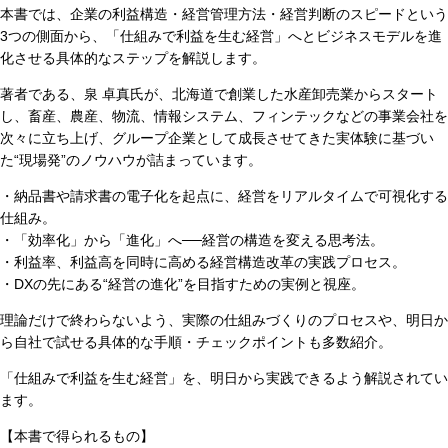
本書では、企業の利益構造・経営管理方法・経営判断のスピードという
3つの側面から、「仕組みで利益を生む経営」へとビジネスモデルを進
化させる具体的なステップを解説します。
著者である、泉 卓真氏が、北海道で創業した水産卸売業からスタート
し、畜産、農産、物流、情報システム、フィンテックなどの事業会社を
次々に立ち上げ、グループ企業として成長させてきた実体験に基づい
た“現場発”のノウハウが詰まっています。
・納品書や請求書の電子化を起点に、経営をリアルタイムで可視化する
仕組み。
・「効率化」から「進化」へ──経営の構造を変える思考法。
・利益率、利益高を同時に高める経営構造改革の実践プロセス。
・DXの先にある“経営の進化”を目指すための実例と視座。
理論だけで終わらないよう、実際の仕組みづくりのプロセスや、明日か
ら自社で試せる具体的な手順・チェックポイントも多数紹介。
「仕組みで利益を生む経営」を、明日から実践できるよう解説されてい
ます。
【本書で得られるもの】