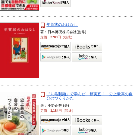
年賀状のおはなし
著：日本郵便株式会社(監修)
定価
2700
円（税抜）
『丸亀製麺』で学んだ 超実直！ 史上最高の自
分のつくりかた
著：小野正誉 (著)
定価
1,184
円（税抜）