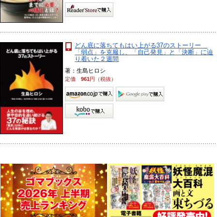
どん底に落ちてもはい上がる37のストーリー
「弱点」を克服し、「自己発見」と「決断」に辿
り着いた２週間
著：生島ヒロシ
定価
961
円（税抜）