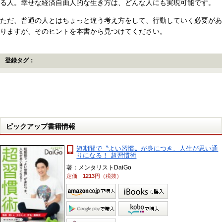
る人。幸せな経済自由人的な生き方は、どんな人にも実現可能です。
ただ、普通の人とはちょっと違う考え方をして、行動していく必要があ
りますが、そのヒントを本書から見つけてください。
登録タグ：
ピックアップ書籍情報
短期間で〝よい習慣〟が身につき、人生が思い通
りになる！ 超習慣術
著：メンタリストDaiGo
定価
1213
円（税抜）