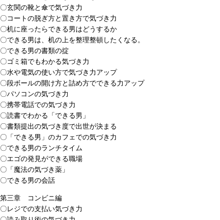
〇玄関の靴と傘で気づき力
〇コートの脱ぎ方と置き方で気づき力
〇机に座ったらできる男はどうするか
〇できる男は、机の上を整理整頓したくなる。
〇できる男の書類の掟
〇ゴミ箱でもわかる気づき力
〇水や電気の使い方で気づき力アップ
〇段ボールの開け方と詰め方でできる力アップ
〇パソコンの気づき力
〇携帯電話での気づき力
〇読書でわかる「できる男」
〇書類提出の気づき度で出世が決まる
〇「できる男」のカフェでの気づき力
〇できる男のランチタイム
〇エゴの発見ができる職場
〇「魔法の気づき薬」
〇できる男の会話
第三章 コンビニ編
〇レジでの支払い気づき力
〇読み取り術の気づき力