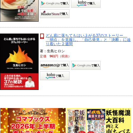
どん底に落ちてもはい上がる37のストーリー
「弱点」を克服し、「自己発見」と「決断」に辿
り着いた２週間
著：生島ヒロシ
定価
961
円（税抜）