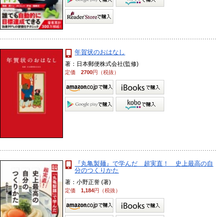
年賀状のおはなし
著：日本郵便株式会社(監修)
定価
2700
円（税抜）
『丸亀製麺』で学んだ 超実直！ 史上最高の自
分のつくりかた
著：小野正誉 (著)
定価
1,184
円（税抜）