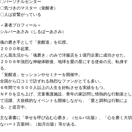
〇パーソナルセンター
〇気づきのマスター（覚醒者）
〇人は皆繋がっている
＜著者プロフィール＞
シルバーあさみ（しるばーあさみ）
魂の磨き手として「覚醒道」を伝授。
２０００年起業。
どん底生活から「魂磨き」のみで洋服店を１億円企業に成功させた。
２００６年強烈な神秘体験後、地球を愛の星にする使命の元、転身す
る。
「覚醒道」セッションやセミナーを開催中。
全国から口コミで訪ずれる熱烈なファンがとても多い。
６年間で６５００人以上の人生を好転させる実績をもつ。
ＮＰＯを立ち上げ、児童養護施設、青年の家訪問し情熱的な行動派とし
て活躍、大規模的なイベントも開催しながら、「愛と調和は行動によ
る」と提言中。
主な著書に「幸せを呼び込む心磨き」（セルバ出版）、「心を磨く大切
なハート言葉88」（如月出版）等がある。