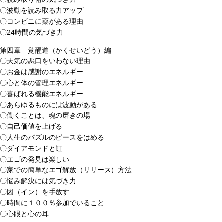
〇波動を読み取る力アップ
〇コンビニに薬がある理由
〇24時間の気づき力
第四章 覚醒道（かくせいどう）編
〇天気の悪口をいわない理由
〇お金は感謝のエネルギー
〇心と体の管理エネルギー
〇喜ばれる機能エネルギー
〇あらゆるものには波動がある
〇働くことは、魂の磨きの場
〇自己価値を上げる
〇人生のパズルのピースをはめる
〇ダイアモンドと虹
〇エゴの発見は楽しい
〇家での簡単なエゴ解放（リリース）方法
〇悩み解決には気づき力
〇因（イン）を手放す
〇時間に１００％参加でいること
〇心眼と心の耳