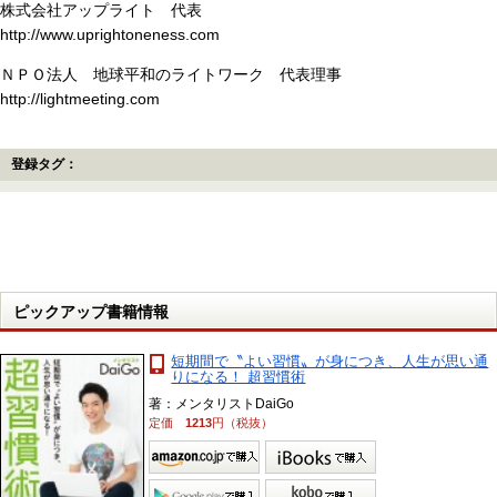
株式会社アップライト 代表
http://www.uprightoneness.com
ＮＰＯ法人 地球平和のライトワーク 代表理事
http://lightmeeting.com
登録タグ：
ピックアップ書籍情報
短期間で〝よい習慣〟が身につき、人生が思い通
りになる！ 超習慣術
著：メンタリストDaiGo
定価
1213
円（税抜）