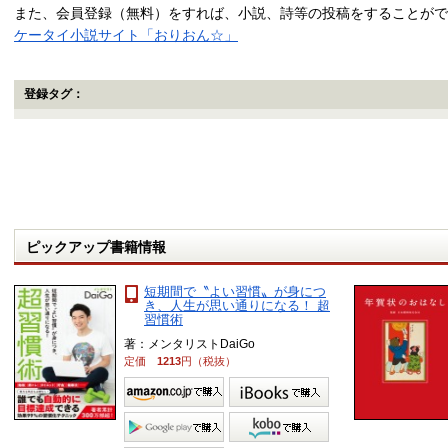
また、会員登録（無料）をすれば、小説、詩等の投稿をすることがで
ケータイ小説サイト「おりおん☆」
登録タグ：
ピックアップ書籍情報
短期間で〝よい習慣〟が身につ
き、人生が思い通りになる！ 超
習慣術
著：メンタリストDaiGo
定価
1213
円（税抜）