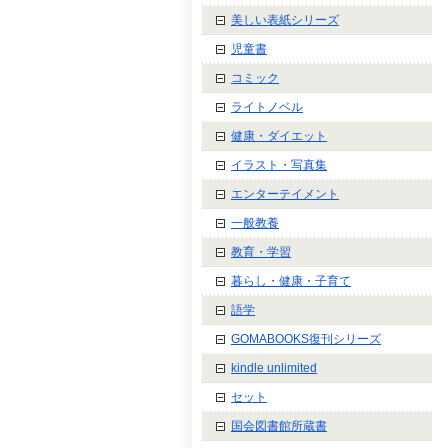
美しい表紙シリーズ
児童書
コミック
ライトノベル
健康・ダイエット
イラスト・写真集
エンターテイメント
一般教養
教育・学習
暮らし・健康・子育て
語学
GOMABOOKS復刊シリーズ
kindle unlimited
セット
国会図書館所蔵書