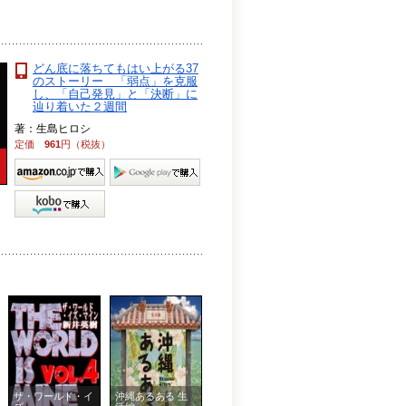
どん底に落ちてもはい上がる37
のストーリー 「弱点」を克服
し、「自己発見」と「決断」に
辿り着いた２週間
著：生島ヒロシ
定価
961
円（税抜）
ザ・ワールド・イ
沖縄あるある 生