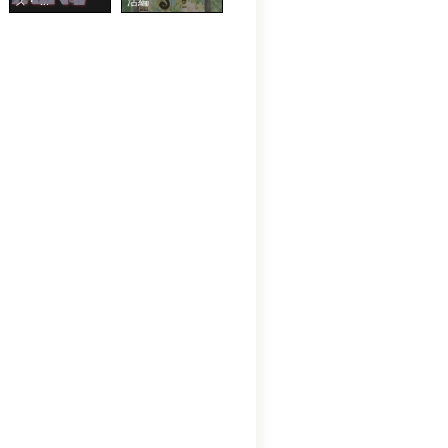
ズ・ ...
活編