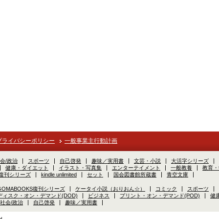
プライバシーポリシー
一般事業主行動計画
会/政治
スポーツ
自己啓発
趣味／実用書
文芸・小説
大活字シリーズ
健康・ダイエット
イラスト・写真集
エンターテイメント
一般教養
教育・
S復刊シリーズ
kindle unlimited
セット
国会図書館所蔵書
青空文庫
GOMABOOKS復刊シリーズ
ケータイ小説（おりおん☆）
コミック
スポーツ
ディスク・オン・デマンド(DOD)
ビジネス
プリント・オン・デマンド(POD)
健
社会/政治
自己啓発
趣味／実用書
d.