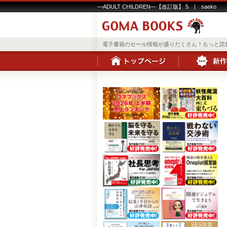
―ADULT CHILDREN―【改訂版】 5 | saeko
電子書籍のセール情報が盛りだくさん！もっと読