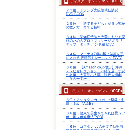
ディスク・オン・デマンド(DOD)
２３位：トランプ大統領就任演説
DVD BOOK
２５位：「勝てる子ども」が育つ究極
の教え方 育てる技術
３４位：認知症予防と改善にもなる家
族のためのアロママッサージ ポラリ
ティブ・タッチ ハンド編 [DVD]
６４位：マイナス7歳の極上笑顔を手
に入れる 表情筋トレーニング [DVD]
６６位：【Amazon.co.jp限定】沖縄
テレビセレクション 沖縄芝居 伝説
の名優・大宜見小太郎 現代人情劇
「丘の一本松」
プリント・オン・デマンド(POD)
３位：アシュタンガ ヨガ ~初級・中
級・上級（A＆B）
３８位：健康で長生きできれば思うツ
ボ 足ツボ健康法[POD]
４６位：コブタン 56の例文で効率的