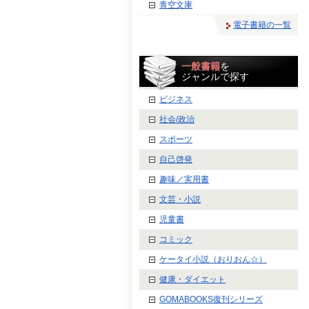
青空文庫
電子書籍の一覧
一般書籍
を
ジャンルで探す
ビジネス
社会/政治
スポーツ
自己啓発
趣味／実用書
文芸・小説
児童書
コミック
ケータイ小説（おりおん☆）
健康・ダイエット
GOMABOOKS復刊シリーズ