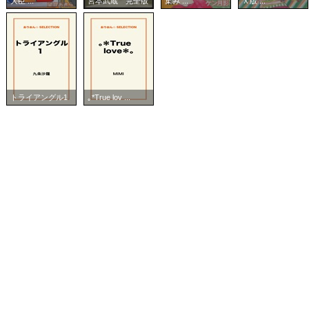
大臣 ...
宮本武蔵 完全版
集み ...
Ｘ版 ...
トライアングル1
｡*True lov ...