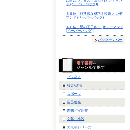
に身につく古文単語329 [オンデマン
ド (ペーパーバック)]
６９位：非常識な成功手帳術 オンデ
マンド (ペーパーバック)
４６位：星の王子さま [オンデマンド
(ペーパーバック)]
バックナンバー
電子書籍
を
ジャンルで探す
ビジネス
社会/政治
スポーツ
自己啓発
趣味／実用書
文芸・小説
大活字シリーズ