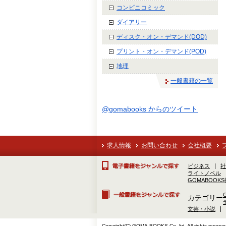
コンビニコミック
ダイアリー
ディスク・オン・デマンド(DOD)
プリント・オン・デマンド(POD)
地理
一般書籍の一覧
@gomabooks からのツイート
求人情報
お問い合わせ
会社概要
ビジネス
社
ライトノベル
GOMABOOK
カテゴリー
文芸・小説
Copyright(C) GOMA-BOOKS Co.,ltd. All rights reserve