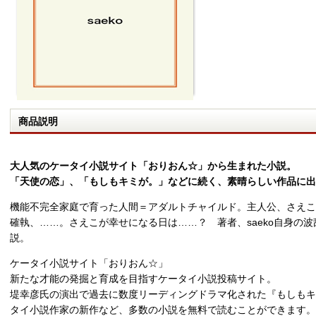
商品説明
大人気のケータイ小説サイト「おりおん☆」から生まれた小説。
「天使の恋」、「もしもキミが。」などに続く、素晴らしい作品に出
機能不完全家庭で育った人間＝アダルトチャイルド。主人公、さえこ
確執、……。さえこが幸せになる日は……？ 著者、saeko自身の
説。
ケータイ小説サイト「おりおん☆」
新たな才能の発掘と育成を目指すケータイ小説投稿サイト。
堤幸彦氏の演出で過去に数度リーディングドラマ化された『もしもキ
タイ小説作家の新作など、多数の小説を無料で読むことができます。