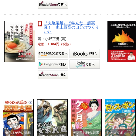
『丸亀製麺』で学んだ 超実
直！ 史上最高の自分のつくり
かた
著：小野正誉 (著)
定価
1,184
円（税抜）
ゆうひが丘の総理
ケン月影時代劇選
月とスッポン Ｄ