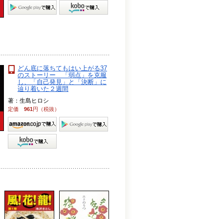
どん底に落ちてもはい上がる37
のストーリー 「弱点」を克服
し、「自己発見」と「決断」に
辿り着いた２週間
著：生島ヒロシ
定価
961
円（税抜）