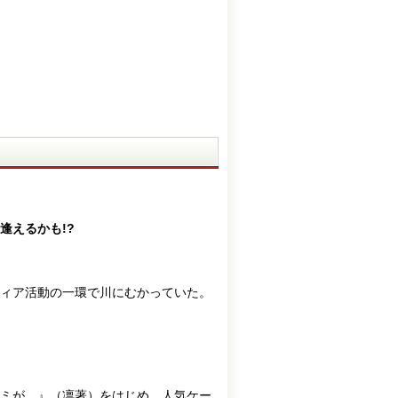
逢えるかも!?
ィア活動の一環で川にむかっていた。
ミが。』（凛著）をはじめ、人気ケー