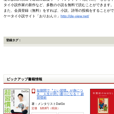
タイ小説作家の新作など、多数の小説を無料で読むことができます。
また、会員登録（無料）をすれば、小説、詩等の投稿をすることがで
ケータイ小説サイト「おりおん☆」
http://de-view.net/
登録タグ：
ピックアップ書籍情報
短期間で〝よい習慣〟が身につ
き、人生が思い通りになる！ 超
習慣術
著：メンタリストDaiGo
定価
1213
円（税抜）