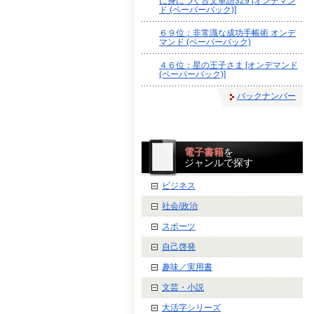
に身につく古文単語329 [オンデマン
ド (ペーパーバック)]
６９位：非常識な成功手帳術 オンデ
マンド (ペーパーバック)
４６位：星の王子さま [オンデマンド
(ペーパーバック)]
バックナンバー
電子書籍
を
ジャンルで探す
ビジネス
社会/政治
スポーツ
自己啓発
趣味／実用書
文芸・小説
大活字シリーズ