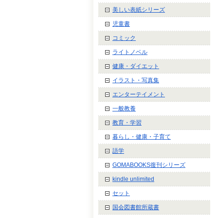
美しい表紙シリーズ
児童書
コミック
ライトノベル
健康・ダイエット
イラスト・写真集
エンターテイメント
一般教養
教育・学習
暮らし・健康・子育て
語学
GOMABOOKS復刊シリーズ
kindle unlimited
セット
国会図書館所蔵書