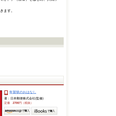
きます。
年賀状のおはなし
著：日本郵便株式会社(監修)
定価
2700
円（税抜）