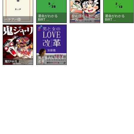
運命がわかる
がんばれ！キッカ
運命がわかる
ペテアバ⑧
BIRT ...
ーズ ...
BIRT ...
男と女のＬＯＶＥ
鬼ジャリ
改革