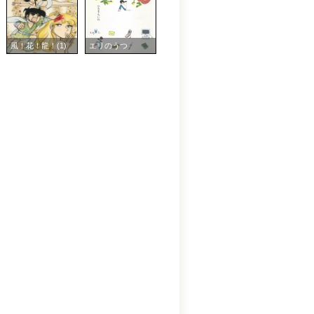
風！花！龍！(1)
エリのうつ