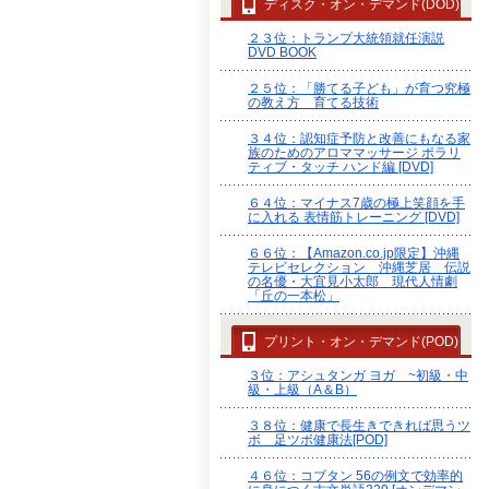
ディスク・オン・デマンド(DOD)
２３位：トランプ大統領就任演説
DVD BOOK
２５位：「勝てる子ども」が育つ究極
の教え方 育てる技術
３４位：認知症予防と改善にもなる家
族のためのアロママッサージ ポラリ
ティブ・タッチ ハンド編 [DVD]
６４位：マイナス7歳の極上笑顔を手
に入れる 表情筋トレーニング [DVD]
６６位：【Amazon.co.jp限定】沖縄
テレビセレクション 沖縄芝居 伝説
の名優・大宜見小太郎 現代人情劇
「丘の一本松」
プリント・オン・デマンド(POD)
３位：アシュタンガ ヨガ ~初級・中
級・上級（A＆B）
３８位：健康で長生きできれば思うツ
ボ 足ツボ健康法[POD]
４６位：コブタン 56の例文で効率的