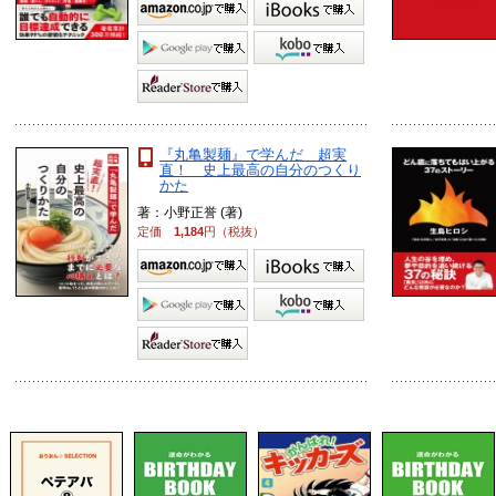
『丸亀製麺』で学んだ 超実
直！ 史上最高の自分のつくり
かた
著：小野正誉 (著)
定価
1,184
円（税抜）