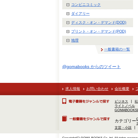
コンビニコミック
ダイアリー
ディスク・オン・デマンド(DOD)
プリント・オン・デマンド(POD)
地理
一般書籍の一覧
@gomabooks からのツイート
求人情報
お問い合わせ
会社概要
ビジネス
社
ライトノベル
GOMABOOK
カテゴリー
文芸・小説
Copyright(C) GOMA-BOOKS Co.,ltd. All rights reserve