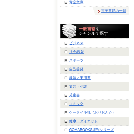
青空文庫
電子書籍の一覧
一般書籍
を
ジャンルで探す
ビジネス
社会/政治
スポーツ
自己啓発
趣味／実用書
文芸・小説
児童書
コミック
ケータイ小説（おりおん☆）
健康・ダイエット
GOMABOOKS復刊シリーズ