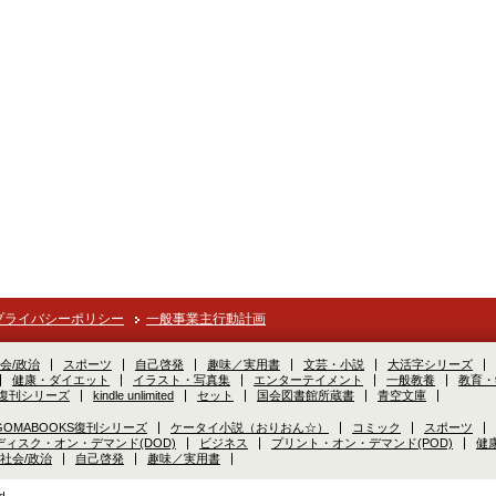
プライバシーポリシー
一般事業主行動計画
会/政治
スポーツ
自己啓発
趣味／実用書
文芸・小説
大活字シリーズ
健康・ダイエット
イラスト・写真集
エンターテイメント
一般教養
教育・
S復刊シリーズ
kindle unlimited
セット
国会図書館所蔵書
青空文庫
GOMABOOKS復刊シリーズ
ケータイ小説（おりおん☆）
コミック
スポーツ
ディスク・オン・デマンド(DOD)
ビジネス
プリント・オン・デマンド(POD)
健
社会/政治
自己啓発
趣味／実用書
d.