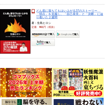
どん底に落ちてもはい上がる37のストーリー
「弱点」を克服し、「自己発見」と「決断」に辿
り着いた２週間
著：生島ヒロシ
定価
961
円（税抜）