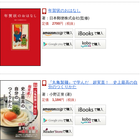
年賀状のおはなし
著：日本郵便株式会社(監修)
定価
2700
円（税抜）
『丸亀製麺』で学んだ 超実直！ 史上最高の自
分のつくりかた
著：小野正誉 (著)
定価
1,184
円（税抜）