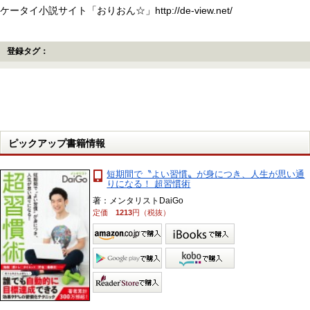
ケータイ小説サイト「おりおん☆」http://de-view.net/
登録タグ：
ピックアップ書籍情報
短期間で〝よい習慣〟が身につき、人生が思い通
りになる！ 超習慣術
著：メンタリストDaiGo
定価
1213
円（税抜）