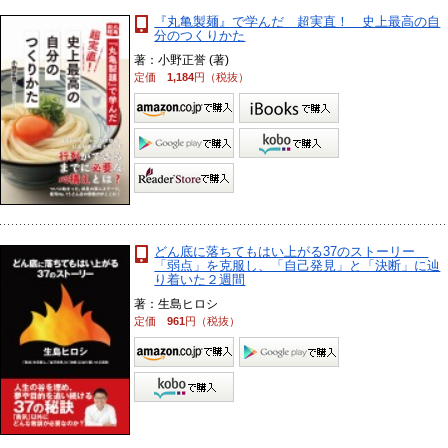
『丸亀製麺』で学んだ 超実直！ 史上最高の自
分のつくりかた
著：小野正誉 (著)
定価
1,184
円（税抜）
どん底に落ちてもはい上がる37のストーリー
「弱点」を克服し、「自己発見」と「決断」に辿
り着いた２週間
著：生島ヒロシ
定価
961
円（税抜）