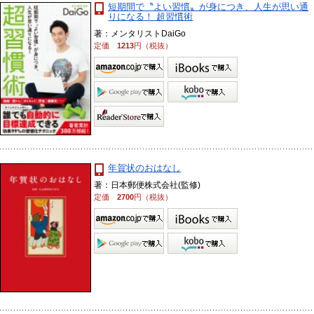
短期間で〝よい習慣〟が身につき、人生が思い通
りになる！ 超習慣術
著：メンタリストDaiGo
定価
1213
円（税抜）
年賀状のおはなし
著：日本郵便株式会社(監修)
定価
2700
円（税抜）