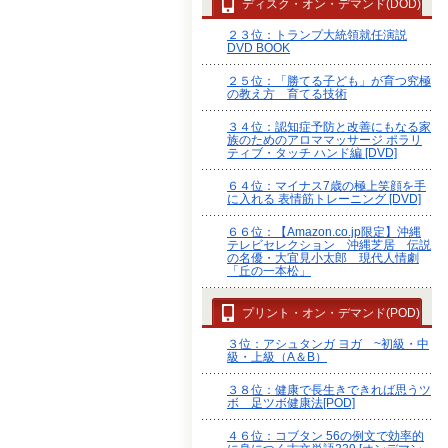
ディスク・オン・デマンド(DOD)
２３位：トランプ大統領就任演説
DVD BOOK
２５位：「勝てる子ども」が育つ究極
の教え方 育てる技術
３４位：認知症予防と改善にもなる家
族のためのアロママッサージ ポラリ
ティブ・タッチ ハンド編 [DVD]
６４位：マイナス7歳の極上笑顔を手
に入れる 表情筋トレーニング [DVD]
６６位：【Amazon.co.jp限定】沖縄
テレビセレクション 沖縄芝居 伝説
の名優・大宜見小太郎 現代人情劇
「丘の一本松」
プリント・オン・デマンド(POD)
３位：アシュタンガ ヨガ ~初級・中
級・上級（A＆B）
３８位：健康で長生きできれば思うツ
ボ 足ツボ健康法[POD]
４６位：コブタン 56の例文で効率的