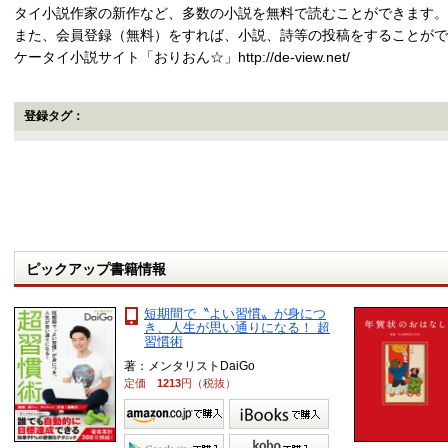
タイ小説作家の新作など、多数の小説を無料で読むことができます。
また、会員登録（無料）をすれば、小説、詩等の投稿をすることがで
ケータイ小説サイト「おりおん☆」http://de-view.net/
登録タグ：
ピックアップ書籍情報
短期間で〝よい習慣〟が身につ
き、人生が思い通りになる！ 超
習慣術
著：メンタリストDaiGo
定価
1213
円（税抜）