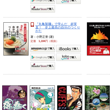
『丸亀製麺』で学んだ 超実
直！ 史上最高の自分のつくり
かた
著：小野正誉 (著)
定価
1,184
円（税抜）