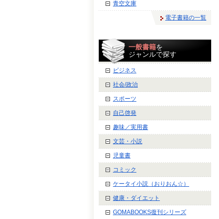
青空文庫
電子書籍の一覧
一般書籍
を
ジャンルで探す
ビジネス
社会/政治
スポーツ
自己啓発
趣味／実用書
文芸・小説
児童書
コミック
ケータイ小説（おりおん☆）
健康・ダイエット
GOMABOOKS復刊シリーズ