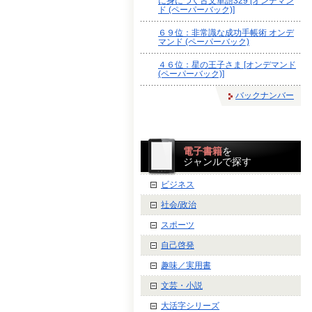
に身につく古文単語329 [オンデマン
ド (ペーパーバック)]
６９位：非常識な成功手帳術 オンデ
マンド (ペーパーバック)
４６位：星の王子さま [オンデマンド
(ペーパーバック)]
バックナンバー
電子書籍
を
ジャンルで探す
ビジネス
社会/政治
スポーツ
自己啓発
趣味／実用書
文芸・小説
大活字シリーズ