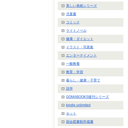
美しい表紙シリーズ
児童書
コミック
ライトノベル
健康・ダイエット
イラスト・写真集
エンターテイメント
一般教養
教育・学習
暮らし・健康・子育て
語学
GOMABOOKS復刊シリーズ
kindle unlimited
セット
国会図書館所蔵書