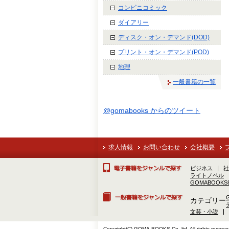
コンビニコミック
ダイアリー
ディスク・オン・デマンド(DOD)
プリント・オン・デマンド(POD)
地理
一般書籍の一覧
@gomabooks からのツイート
求人情報
お問い合わせ
会社概要
ビジネス
社
ライトノベル
GOMABOOK
カテゴリー
文芸・小説
Copyright(C) GOMA-BOOKS Co.,ltd. All rights reserve