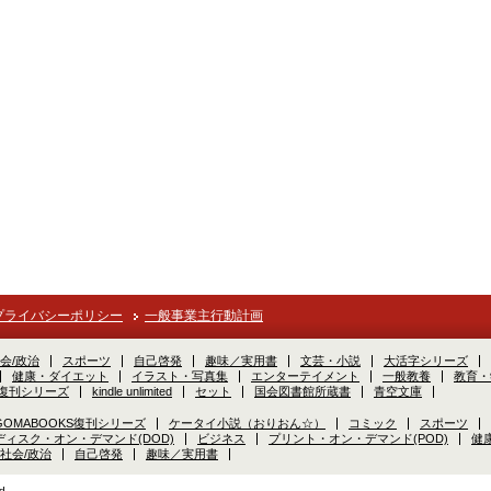
プライバシーポリシー
一般事業主行動計画
会/政治
スポーツ
自己啓発
趣味／実用書
文芸・小説
大活字シリーズ
健康・ダイエット
イラスト・写真集
エンターテイメント
一般教養
教育・
S復刊シリーズ
kindle unlimited
セット
国会図書館所蔵書
青空文庫
GOMABOOKS復刊シリーズ
ケータイ小説（おりおん☆）
コミック
スポーツ
ディスク・オン・デマンド(DOD)
ビジネス
プリント・オン・デマンド(POD)
健
社会/政治
自己啓発
趣味／実用書
d.