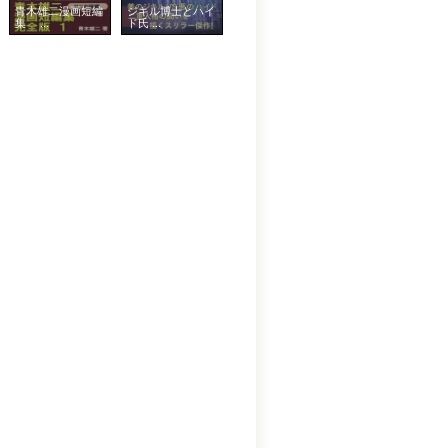
青木雄二漫画短編
ジキル博士とハイ
集 ...
ド氏 ...