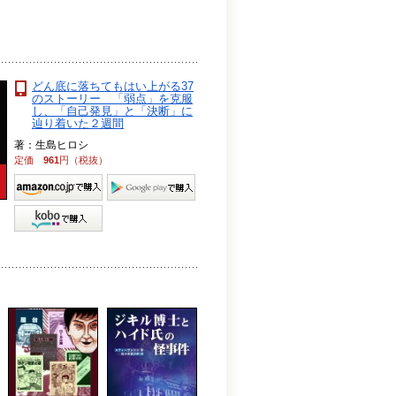
どん底に落ちてもはい上がる37
のストーリー 「弱点」を克服
し、「自己発見」と「決断」に
辿り着いた２週間
著：生島ヒロシ
定価
961
円（税抜）