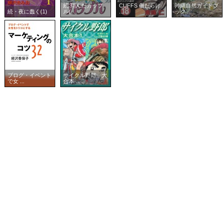
続 翔んだカップ
CUFFS 傷だらけ
沖縄自然ガイドブ
続・夜に蠢く(1)
ル( ...
...
ック ...
ブログ・イベント
サイクル野郎 大
で女 ...
合本 ...