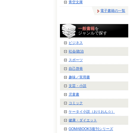
青空文庫
電子書籍の一覧
一般書籍
を
ジャンルで探す
ビジネス
社会/政治
スポーツ
自己啓発
趣味／実用書
文芸・小説
児童書
コミック
ケータイ小説（おりおん☆）
健康・ダイエット
GOMABOOKS復刊シリーズ