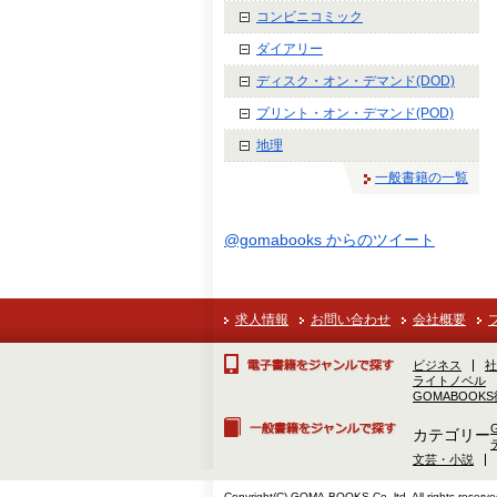
コンビニコミック
ダイアリー
ディスク・オン・デマンド(DOD)
プリント・オン・デマンド(POD)
地理
一般書籍の一覧
@gomabooks からのツイート
求人情報
お問い合わせ
会社概要
ビジネス
社
ライトノベル
GOMABOOK
カテゴリー
文芸・小説
Copyright(C) GOMA-BOOKS Co.,ltd. All rights reserve