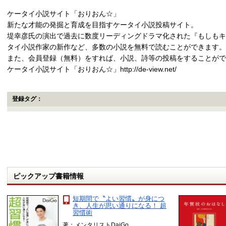
ケータイ小説サイト「おりおん☆」
新たな才能の発掘と育成を目指すケータイ小説投稿サイト。
堤幸彦氏の演出で過去に数度リーディングドラマ化された『もしもキ
タイ小説作家の新作など、多数の小説を無料で読むことができます。
また、会員登録（無料）をすれば、小説、詩等の投稿をすることがで
ケータイ小説サイト「おりおん☆」http://de-view.net/
登録タグ：
ピックアップ書籍情報
短期間で〝よい習慣〟が身につ
き、人生が思い通りになる！ 超
習慣術
著：メンタリストDaiGo