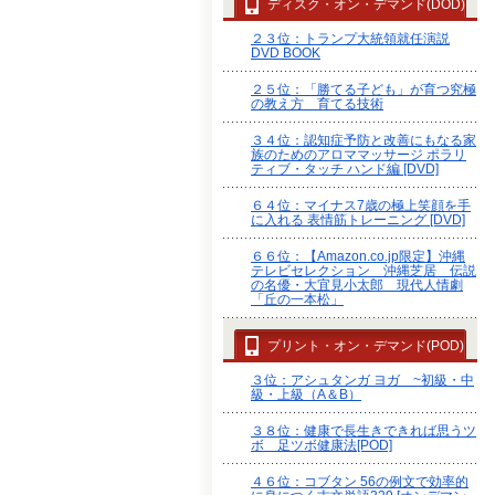
ディスク・オン・デマンド(DOD)
２３位：トランプ大統領就任演説
DVD BOOK
２５位：「勝てる子ども」が育つ究極
の教え方 育てる技術
３４位：認知症予防と改善にもなる家
族のためのアロママッサージ ポラリ
ティブ・タッチ ハンド編 [DVD]
６４位：マイナス7歳の極上笑顔を手
に入れる 表情筋トレーニング [DVD]
６６位：【Amazon.co.jp限定】沖縄
テレビセレクション 沖縄芝居 伝説
の名優・大宜見小太郎 現代人情劇
「丘の一本松」
プリント・オン・デマンド(POD)
３位：アシュタンガ ヨガ ~初級・中
級・上級（A＆B）
３８位：健康で長生きできれば思うツ
ボ 足ツボ健康法[POD]
４６位：コブタン 56の例文で効率的