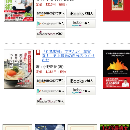
定価
1213
円（税抜）
『丸亀製麺』で学んだ 超実
直！ 史上最高の自分のつくり
かた
著：小野正誉 (著)
定価
1,184
円（税抜）