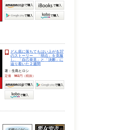
どん底に落ちてもはい上がる37
のストーリー 「弱点」を克服
し、「自己発見」と「決断」に
辿り着いた２週間
著：生島ヒロシ
定価
961
円（税抜）