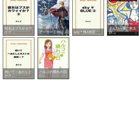
彼女はブスかカワ
まんだら屋の良太
イイ ...
アーサー王物語
sky＊BLUE②
(5 ...
抱いて～あたしと
ハルコの晴れの日
ホス ...
( ...