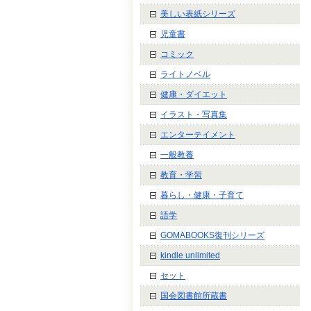
美しい表紙シリーズ
児童書
コミック
ライトノベル
健康・ダイエット
イラスト・写真集
エンターテイメント
一般教養
教育・学習
暮らし・健康・子育て
語学
GOMABOOKS復刊シリーズ
kindle unlimited
セット
国会図書館所蔵書