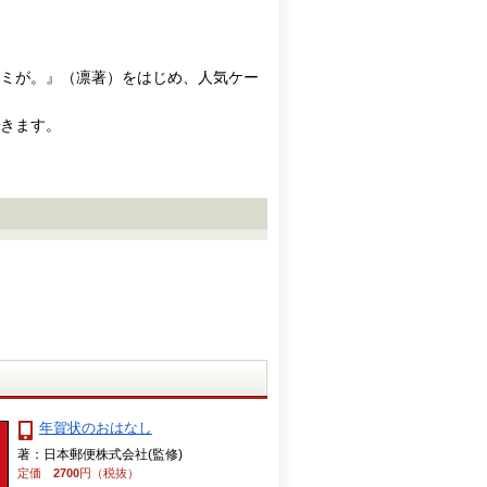
ミが。』（凛著）をはじめ、人気ケー
きます。
年賀状のおはなし
著：日本郵便株式会社(監修)
定価
2700
円（税抜）