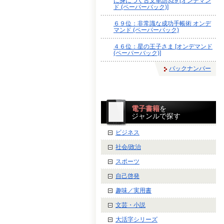
に身につく古文単語329 [オンデマン
ド (ペーパーバック)]
６９位：非常識な成功手帳術 オンデ
マンド (ペーパーバック)
４６位：星の王子さま [オンデマンド
(ペーパーバック)]
バックナンバー
電子書籍
を
ジャンルで探す
ビジネス
社会/政治
スポーツ
自己啓発
趣味／実用書
文芸・小説
大活字シリーズ