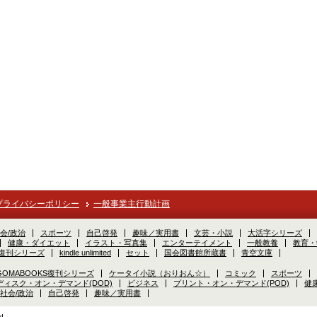
プライバシーポリシー
一般事業主行動計画
会/政治
スポーツ
自己啓発
趣味／実用書
文芸・小説
大活字シリーズ
健康・ダイエット
イラスト・写真集
エンターテイメント
一般教養
教育・
S復刊シリーズ
kindle unlimited
セット
国会図書館所蔵書
青空文庫
GOMABOOKS復刊シリーズ
ケータイ小説（おりおん☆）
コミック
スポーツ
ディスク・オン・デマンド(DOD)
ビジネス
プリント・オン・デマンド(POD)
健
社会/政治
自己啓発
趣味／実用書
d.