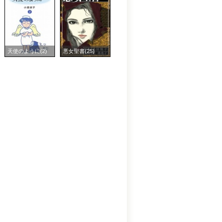
天使のように(2)
悪女聖書(25)