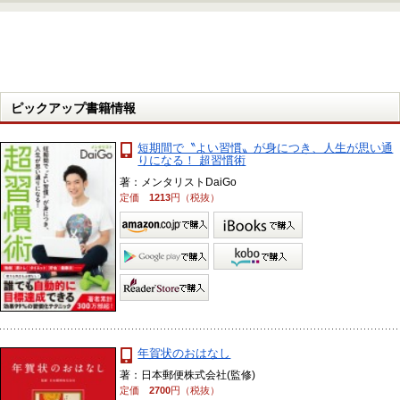
ピックアップ書籍情報
短期間で〝よい習慣〟が身につき、人生が思い通
りになる！ 超習慣術
著：メンタリストDaiGo
定価
1213
円（税抜）
年賀状のおはなし
著：日本郵便株式会社(監修)
定価
2700
円（税抜）