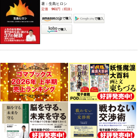
著：生島ヒロシ
定価
961
円（税抜）