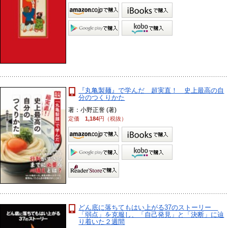
『丸亀製麺』で学んだ 超実直！ 史上最高の自
分のつくりかた
著：小野正誉 (著)
定価
1,184
円（税抜）
どん底に落ちてもはい上がる37のストーリー
「弱点」を克服し、「自己発見」と「決断」に辿
り着いた２週間