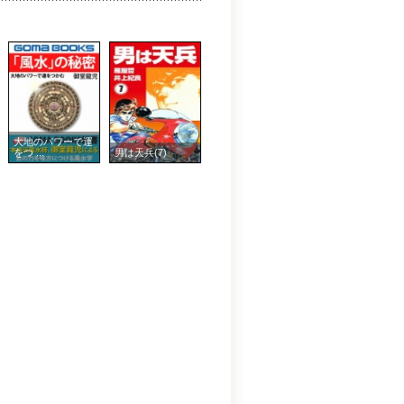
大地のパワーで運
をつ ...
男は天兵(7)