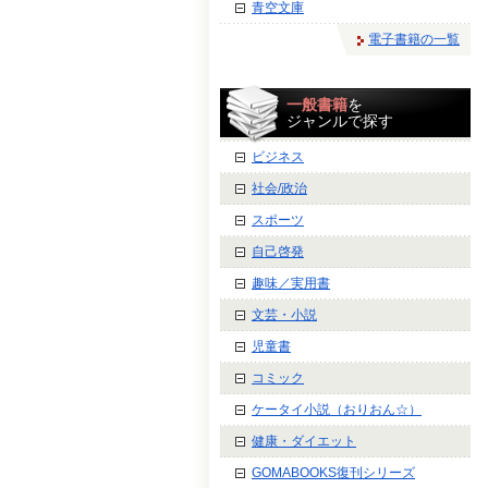
青空文庫
電子書籍の一覧
一般書籍
を
ジャンルで探す
ビジネス
社会/政治
スポーツ
自己啓発
趣味／実用書
文芸・小説
児童書
コミック
ケータイ小説（おりおん☆）
健康・ダイエット
GOMABOOKS復刊シリーズ