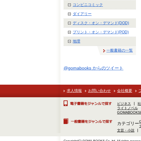
コンビニコミック
ダイアリー
ディスク・オン・デマンド(DOD)
プリント・オン・デマンド(POD)
地理
一般書籍の一覧
@gomabooks からのツイート
求人情報
お問い合わせ
会社概要
ビジネス
社
ライトノベル
GOMABOOK
カテゴリー
文芸・小説
Copyright(C) GOMA-BOOKS Co.,ltd. All rights reserve