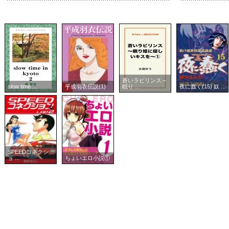
蒼いラビリンス～
slow time ...
平成羽衣伝説(1)
眠り ...
夜に蠢く(15) 奴 ...
SPEEDコネクシ
ョ ...
ちょいエロ小説①