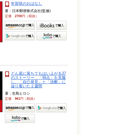
年賀状のおはなし
著：日本郵便株式会社(監修)
定価
2700
円（税抜）
どん底に落ちてもはい上がる37
のストーリー 「弱点」を克服
し、「自己発見」と「決断」に
辿り着いた２週間
著：生島ヒロシ
定価
961
円（税抜）