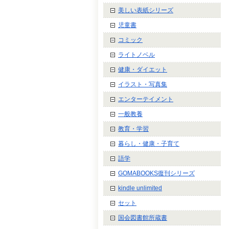
美しい表紙シリーズ
児童書
コミック
ライトノベル
健康・ダイエット
イラスト・写真集
エンターテイメント
一般教養
教育・学習
暮らし・健康・子育て
語学
GOMABOOKS復刊シリーズ
kindle unlimited
セット
国会図書館所蔵書