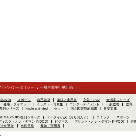
プライバシーポリシー
一般事業主行動計画
会/政治
スポーツ
自己啓発
趣味／実用書
文芸・小説
大活字シリーズ
健康・ダイエット
イラスト・写真集
エンターテイメント
一般教養
教育・
S復刊シリーズ
kindle unlimited
セット
国会図書館所蔵書
青空文庫
GOMABOOKS復刊シリーズ
ケータイ小説（おりおん☆）
コミック
スポーツ
ディスク・オン・デマンド(DOD)
ビジネス
プリント・オン・デマンド(POD)
健
社会/政治
自己啓発
趣味／実用書
d.