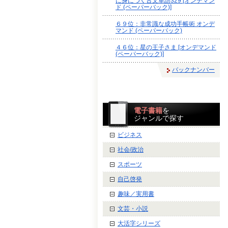
に身につく古文単語329 [オンデマン
ド (ペーパーバック)]
６９位：非常識な成功手帳術 オンデ
マンド (ペーパーバック)
４６位：星の王子さま [オンデマンド
(ペーパーバック)]
バックナンバー
電子書籍
を
ジャンルで探す
ビジネス
社会/政治
スポーツ
自己啓発
趣味／実用書
文芸・小説
大活字シリーズ