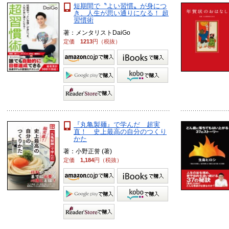
短期間で〝よい習慣〟が身につ
き、人生が思い通りになる！ 超
習慣術
著：メンタリストDaiGo
定価
1213
円（税抜）
『丸亀製麺』で学んだ 超実
直！ 史上最高の自分のつくり
かた
著：小野正誉 (著)
定価
1,184
円（税抜）