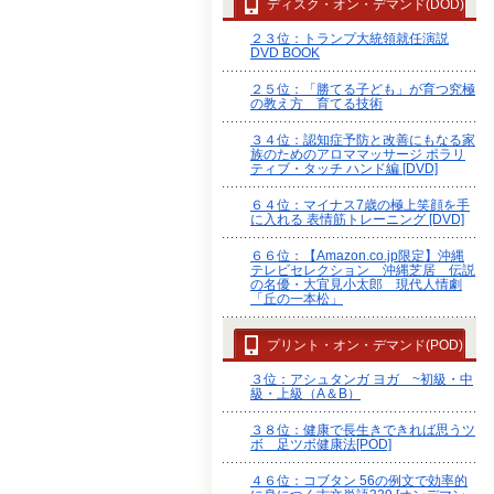
ディスク・オン・デマンド(DOD)
２３位：トランプ大統領就任演説
DVD BOOK
２５位：「勝てる子ども」が育つ究極
の教え方 育てる技術
３４位：認知症予防と改善にもなる家
族のためのアロママッサージ ポラリ
ティブ・タッチ ハンド編 [DVD]
６４位：マイナス7歳の極上笑顔を手
に入れる 表情筋トレーニング [DVD]
６６位：【Amazon.co.jp限定】沖縄
テレビセレクション 沖縄芝居 伝説
の名優・大宜見小太郎 現代人情劇
「丘の一本松」
プリント・オン・デマンド(POD)
３位：アシュタンガ ヨガ ~初級・中
級・上級（A＆B）
３８位：健康で長生きできれば思うツ
ボ 足ツボ健康法[POD]
４６位：コブタン 56の例文で効率的