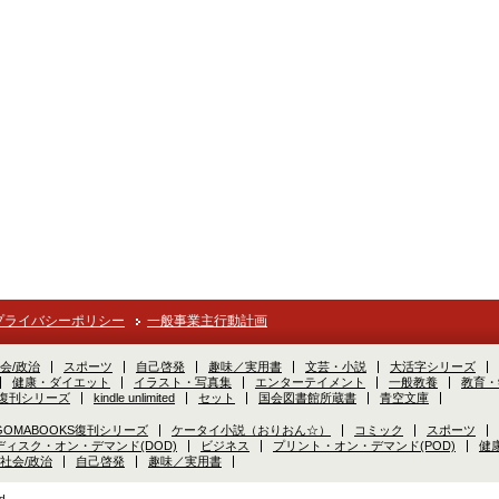
プライバシーポリシー
一般事業主行動計画
会/政治
スポーツ
自己啓発
趣味／実用書
文芸・小説
大活字シリーズ
健康・ダイエット
イラスト・写真集
エンターテイメント
一般教養
教育・
S復刊シリーズ
kindle unlimited
セット
国会図書館所蔵書
青空文庫
GOMABOOKS復刊シリーズ
ケータイ小説（おりおん☆）
コミック
スポーツ
ディスク・オン・デマンド(DOD)
ビジネス
プリント・オン・デマンド(POD)
健
社会/政治
自己啓発
趣味／実用書
d.