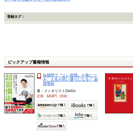
登録タグ：
ピックアップ書籍情報
短期間で〝よい習慣〟が身につ
き、人生が思い通りになる！ 超
習慣術
著：メンタリストDaiGo
定価
1213
円（税抜）