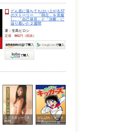
どん底に落ちてもはい上がる37
のストーリー 「弱点」を克服
し、「自己発見」と「決断」に
辿り着いた２週間
著：生島ヒロシ
定価
961
円（税抜）
エクスタシー X
がんばれ！キッカ
時間 ...
ーズ ...