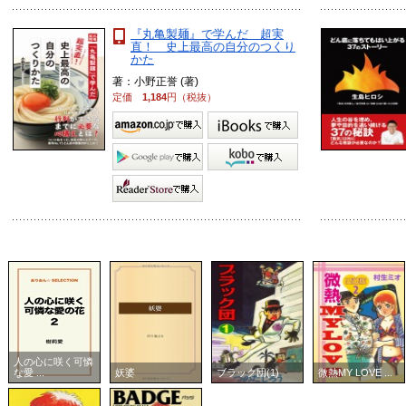
『丸亀製麺』で学んだ 超実
直！ 史上最高の自分のつくり
かた
著：小野正誉 (著)
定価
1,184
円（税抜）
人の心に咲く可憐
な愛 ...
妖婆
ブラック団(1)
微熱MY LOVE ...