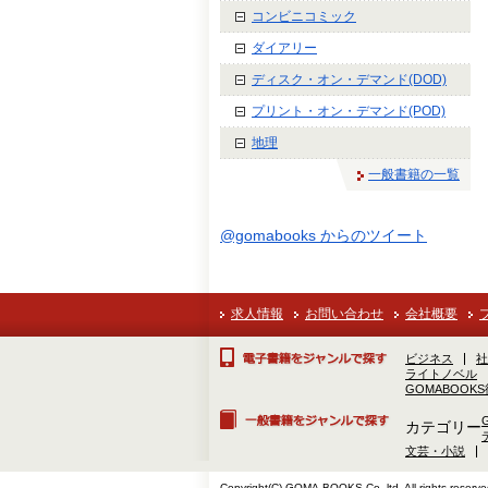
コンビニコミック
ダイアリー
ディスク・オン・デマンド(DOD)
プリント・オン・デマンド(POD)
地理
一般書籍の一覧
@gomabooks からのツイート
求人情報
お問い合わせ
会社概要
ビジネス
社
ライトノベル
GOMABOOK
カテゴリー
文芸・小説
Copyright(C) GOMA-BOOKS Co.,ltd. All rights reserve