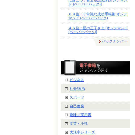
に身につく古文単語329 [オンデマン
ド (ペーパーバック)]
６９位：非常識な成功手帳術 オンデ
マンド (ペーパーバック)
４６位：星の王子さま [オンデマンド
(ペーパーバック)]
バックナンバー
電子書籍
を
ジャンルで探す
ビジネス
社会/政治
スポーツ
自己啓発
趣味／実用書
文芸・小説
大活字シリーズ