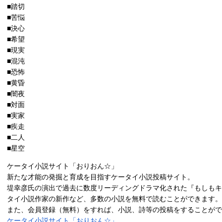
■踏切
■苦悩
■決心
■希望
■現実
■混沌
■恐怖
■黄昏
■闇夜
■対面
■実家
■疾走
■二人
■星空
ケータイ小説サイト「おりおん☆」
新たな才能の発掘と育成を目指すケータイ小説投稿サイト。
堤幸彦氏の演出で過去に数度リーディングドラマ化された『もしもキ
タイ小説作家の新作など、多数の小説を無料で読むことができます。
また、会員登録（無料）をすれば、小説、詩等の投稿をすることがで
ケータイ小説サイト「おりおん☆」