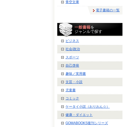
青空文庫
電子書籍の一覧
一般書籍
を
ジャンルで探す
ビジネス
社会/政治
スポーツ
自己啓発
趣味／実用書
文芸・小説
児童書
コミック
ケータイ小説（おりおん☆）
健康・ダイエット
GOMABOOKS復刊シリーズ