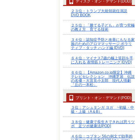
ディスク・オン・デマンド(DOD)
２３位：トランプ大統領就任演説
DVD BOOK
２５位：「勝てる子ども」が育つ究極
の教え方 育てる技術
３４位：認知症予防と改善にもなる家
族のためのアロママッサージ ポラリ
ティブ・タッチ ハンド編 [DVD]
６４位：マイナス7歳の極上笑顔を手
に入れる 表情筋トレーニング [DVD]
６６位：【Amazon.co.jp限定】沖縄
テレビセレクション 沖縄芝居 伝説
の名優・大宜見小太郎 現代人情劇
「丘の一本松」
プリント・オン・デマンド(POD)
３位：アシュタンガ ヨガ ~初級・中
級・上級（A＆B）
３８位：健康で長生きできれば思うツ
ボ 足ツボ健康法[POD]
４６位：コブタン 56の例文で効率的