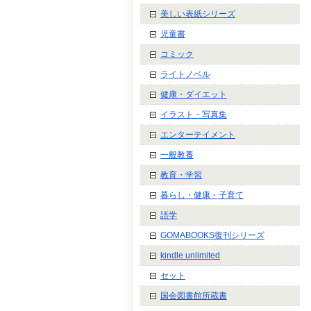
美しい表紙シリーズ
児童書
コミック
ライトノベル
健康・ダイエット
イラスト・写真集
エンターテイメント
一般教養
教育・学習
暮らし・健康・子育て
語学
GOMABOOKS復刊シリーズ
kindle unlimited
セット
国会図書館所蔵書